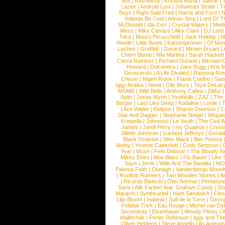
Slot
|
Rasheeda
|
Kristina Maria
|
Valerie
|
Lazee
|
Android Lust
|
Johannes Strate
|
T
Boys
|
Right Said Fred
|
Harris and Ford
|
N
Yolanda Be Cool
|
Adrian Sina
|
Lord Of T
McDonald
|
Ida Corr
|
Crystal Waters
|
Medi
Mess
|
Mike Candys
|
Alex Clare
|
DJ Lord
Toka
|
Mauro Perucchetti
|
Jack Holiday
|
A
Hewitt
|
Little Boots
|
Katzenjammer
|
Of Mon
Lashes
|
Graffiti6
|
Gerard
|
Miriam Bryant
|
Cherri Bomb
|
Mia Martina
|
Sarah Hackett
Cierra Ramirez
|
Richard Durand
|
Michael C
Howard
|
Dolcenera
|
Jake Bugg
|
Kris 
Devecerski
|
A Life Divided
|
Ramona Rots
Chevin
|
Ntjam Rosie
|
Flavia Coelho
|
San
Iggy Azalea
|
Nena
|
Olly Murs
|
Toya DeLaz
MSMR
|
Wild Belle
|
Anthony Callea
|
Zibbz
Aplin
|
Jonas Myrin
|
Youthkills
|
ZAZ
|
The 
Berger
|
Last Like Deep
|
Kodaline
|
Lorde
|
|
Ace Wilder
|
Eklipse
|
Sharon Doorson
|
C
Star And Dagger
|
Stephanie Neigel
|
Megal
Krewella
|
Johnossi
|
Le Youth
|
The Civil 
James
|
Jarell Perry
|
Ivy Quainoo
|
Crysta
Jillette Johnson
|
Garland Jeffreys
|
Gerald
Black Onassis
|
Wes Mack
|
Ben Pearce
Veeby
|
Yvonne Catterfeld
|
Cody Simpson
|
Year
|
Muse
|
Fefe Dobson
|
The Bloody N
Mikky Ekko
|
Aloe Blacc
|
Flo Bauer
|
Like
Says
|
Jenix
|
Wille And The Bandits
|
MO
Paloma Faith
|
Oonagh
|
Vandenbergs Moon
|
Rooftop Runners
|
Two Wooden Stones
|
A
|
Ricardo Bielecki
|
Otto Normal
|
Pentatoni
Saris
|
Alle Farben feat. Graham Candy
|
Do
Marashi
|
Synthkartell
|
Ham Sandwich
|
Fio
Lilja Bloom
|
Indiana
|
Sofi de la Torre
|
Georg
Felidae Trick
|
Eau Rouge
|
Michel van Dy
Secondcity
|
Eisenhauer
|
Woody Pitney
|
A
Malinchak
|
Porter Robinson
|
Iggy and Th
Oliver Heldens
|
Steve Angello
|
As Animal