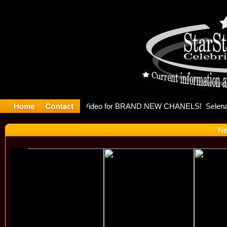
leases mus
Ne