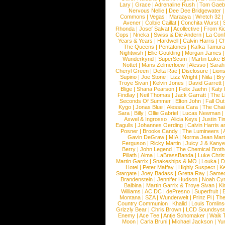
Lary
|
Grace
|
Adrenaline Rush
|
Tom Gaeb
Nervous Nellie
|
Dee Dee Bridgewater
|
Commons
|
Vegas
|
Maraaya
|
Wretch 32
Avener
|
Colbie Caillat
|
Conchita Wurst
|
Rhonda
|
Josef Salvat
|
Acollective
|
From Ki
Cops
|
Nneka
|
Swiss & Die Andern
|
La Conf
Years & Years
|
Hardwell
|
Calvin Harris
|
Ch
The Queens
|
Pentatones
|
Kafka Tamura
Nightwish
|
Ellie Goulding
|
Morgan James
Wunderkynd
|
SuperScum
|
Martin Luke 
Nottet
|
Mans Zelmerloew
|
Alesso
|
Sarah
Cheryl Green
|
Delta Rae
|
Disclosure
|
Lion
Supino
|
Joe Stone
|
Lizz Wright
|
Niila
|
Br
Troye Sivan
|
Kelvin Jones
|
David Garrett
Blige
|
Shana Pearson
|
Felix Jaehn
|
Katy 
Findlay
|
Neil Thomas
|
Jack Garratt
|
The L
Seconds Of Summer
|
Elton John
|
Fall Ou
Kygo
|
Jonas Blue
|
Alessia Cara
|
The Cha
Sara
|
Billy
|
Ollie Gabriel
|
Lucas Newman
Axwel & Ingrosso
|
Alicia Keys
|
Justin Ti
Eagulls
|
Johannes Oerding
|
Calvin Harris 
Posner
|
Brooke Candy
|
The Lumineers
|
Gavin DeGraw
|
MIA
|
Norma Jean Mart
Ferguson
|
Ricky Martin
|
Juicy J & Kany
Berry
|
John Legend
|
The Chemical Broth
Pillath
|
Alma
|
LaBrassBanda
|
Luke Chris
Martin Garrix
|
Snakeships & MO
|
Louka
|
D
Hotel
|
Peter Maffay
|
Highly Suspect
|
K
Stargate
|
Joey Badass
|
Gretta Ray
|
Samed
Brandenstein
|
Jennifer Hudson
|
Noah Cy
Balbina
|
Martin Garrix & Troye Sivan
|
Ki
Williams
|
AC DC
|
dePresno
|
Superfruit
|
Montana
|
SZA
|
Wunderwelt
|
Prinz Pi
|
The
Country Communion
|
Khalid
|
Louis Tomlin
Grizzly Bear
|
Chris Brown
|
LCD Soundsys
Enemy
|
Ace Tee
|
Antje Schomaker
|
Walk 
Moon
|
Carla Bruni
|
Michael Jackson
|
Yu