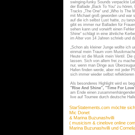
swinging-funky Sounds verpackte Leh
der Ballade „Back To You“ zu hören, 
Tracks „The One“ und „Who Is The Ma
mit Michael groß geworden und war s
auf die ich selbst Lust hatte, zu ta
gibt es immer nur Balladen für Frau
sehen kann und vorwirft einen Fehle
Shine“ schlägt in eine ähnliche Kerb
im Alter von 14 Jahren schrieb und d
„Schon als kleiner Junge wollte ich 
einmal mein Traum vom Musikmachen e
Heute ist die Musik mein Ventil. Die
lassen. Sich von allem frei zu machen
nur, wenn man Dinge aus Überzeugun
Hafen finden werde, aber mit jeder 
sich immer wieder selbst reflektiere
Als besonderes Highlight wird es be
"Rise And Shine", "Time For Lov
am Ende einen zusammenhängenden F
live auf Tournee durch deutsche Hall
StarStatements.com möchte sich
Mic Donet
& Marina Buzunashvilli
( musicism & cinelove online com
Marina Buzunashvilli und Corneli