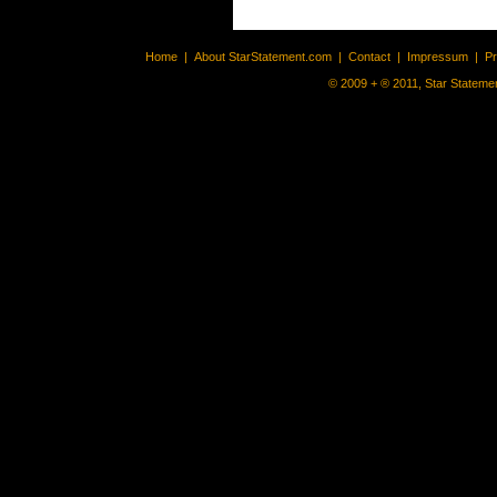
Home
|
About StarStatement.com
|
Contact
|
Impressum
|
P
© 2009 + ® 2011, Star Statemen