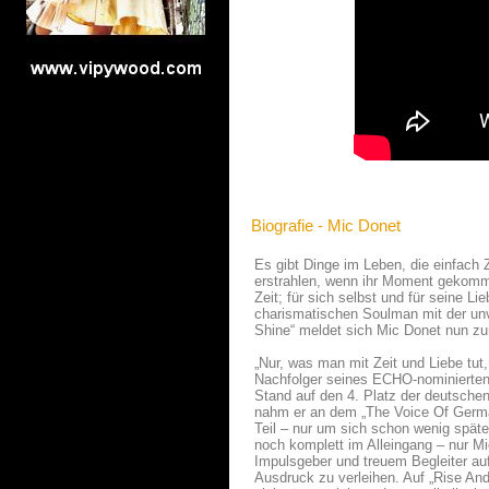
Biografie - Mic Donet
Es gibt Dinge im Leben, die einfach Z
erstrahlen, wenn ihr Moment gekomme
Zeit; für sich selbst und für seine 
charismatischen Soulman mit der un
Shine“ meldet sich Mic Donet nun zur
„Nur, was man mit Zeit und Liebe tut,
Nachfolger seines ECHO-nominierten
Stand auf den 4. Platz der deutsche
nahm er an dem „The Voice Of Germa
Teil – nur um sich schon wenig späte
noch komplett im Alleingang – nur Mic
Impulsgeber und treuem Begleiter au
Ausdruck zu verleihen. Auf „Rise An