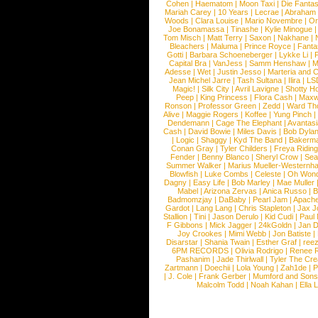
Cohen
|
Haematom
|
Moon Taxi
|
Die Fantas
Mariah Carey
|
10 Years
|
Lecrae
|
Abraham
Woods
|
Clara Louise
|
Mario Novembre
|
Or
Joe Bonamassa
|
Tinashe
|
Kylie Minogue
Tom Misch
|
Matt Terry
|
Saxon
|
Nakhane
|
Bleachers
|
Maluma
|
Prince Royce
|
Fanta
Gotti
|
Barbara Schoeneberger
|
Lykke Li
|
Capital Bra
|
VanJess
|
Samm Henshaw
|
M
Adesse
|
Wet
|
Justin Jesso
|
Marteria and 
Jean Michel Jarre
|
Tash Sultana
|
Ilira
|
LS
Magic!
|
Silk City
|
Avril Lavigne
|
Shotty H
Peep
|
King Princess
|
Flora Cash
|
Maxw
Ronson
|
Professor Green
|
Zedd
|
Ward T
Alive
|
Maggie Rogers
|
Koffee
|
Yung Pinch
Dendemann
|
Cage The Elephant
|
Avantas
Cash
|
David Bowie
|
Miles Davis
|
Bob Dyla
|
Logic
|
Shaggy
|
Kyd The Band
|
Bakerm
Conan Gray
|
Tyler Childers
|
Freya Ridin
Fender
|
Benny Blanco
|
Sheryl Crow
|
Sea
Summer Walker
|
Marius Mueller-Westernh
Blowfish
|
Luke Combs
|
Celeste
|
Oh Won
Dagny
|
Easy Life
|
Bob Marley
|
Mae Muller
Mabel
|
Arizona Zervas
|
Anica Russo
|
B
Badmomzjay
|
DaBaby
|
Pearl Jam
|
Apach
Gardot
|
Lang Lang
|
Chris Stapleton
|
Jax J
Stallion
|
Tini
|
Jason Derulo
|
Kid Cudi
|
Paul
F Gibbons
|
Mick Jagger
|
24kGoldn
|
Jan D
Joy Crookes
|
Mimi Webb
|
Jon Batiste
|
Disarstar
|
Shania Twain
|
Esther Graf
|
ree
6PM RECORDS
|
Olivia Rodrigo
|
Renee 
Pashanim
|
Jade Thirlwall
|
Tyler The Cre
Zartmann
|
Doechii
|
Lola Young
|
Zah1de
|
P
|
J. Cole
|
Frank Gerber
|
Mumford and Sons
Malcolm Todd
|
Noah Kahan
|
Ella 