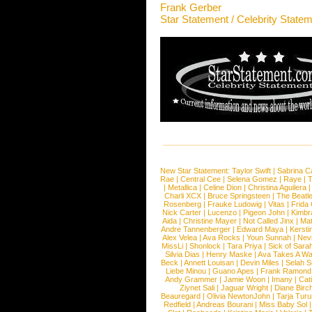
Frank Gerber
Star Statement / Celebrity State
New Star Statement:
Taylor Swift
|
Sabrina C
Rae
|
Central Cee
|
Selena Gomez
|
Raye
|
T
|
Metallica
|
Celine Dion
|
Christina Aguilera
Charli XCX
|
Bruce Springsteen
|
The Beatl
Rosenberg
|
Frauke Ludowig
|
Vitas
|
Frida
Nick Carter
|
Lucenzo
|
Pigeon John
|
Kimbr
Aida
|
Christine Mayer
|
Not Called Jinx
|
Ma
Andre Tannenberger
|
Edward Maya
|
Kersti
Alex Velea
|
Ava Rocks
|
Youn Sunnah
|
Nev
MissLi
|
Shonlock
|
Tara Priya
|
Sick of Sara
Silvia Dias
|
Henry Maske
|
Ava Takes A Wa
Beck
|
Annett Louisan
|
Devin Miles
|
Selah 
Liebe Minou
|
Guano Apes
|
Frank Ramond
Andy Grammer
|
Jamie Woon
|
Imany
|
Cat
Ziynet Sali
|
Jaguar Wright
|
Diane Birc
Beauregard
|
Olivia NewtonJohn
|
Tarja Tur
Redfield
|
Andreas Bourani
|
Miss Baby Sol