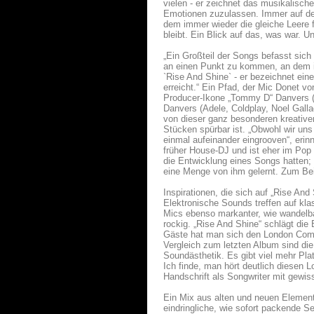
vielen - er zeichnet das musikalische
Emotionen zuzulassen. Immer auf de
dem immer wieder die gleiche Leere f
bleibt. Ein Blick auf das, was war. U
„Ein Großteil der Songs befasst sich
an einen Punkt zu kommen, an dem ic
`Rise And Shine` - er bezeichnet ein
erreicht.“ Ein Pfad, der Mic Donet v
Producer-Ikone „Tommy D“ Danvers (
Danvers (Adele, Coldplay, Noel Galla
von dieser ganz besonderen kreative
Stücken spürbar ist. „Obwohl wir uns
einmal aufeinander eingrooven“, erin
früher House-DJ und ist eher im Pop
die Entwicklung eines Songs hatten;
eine Menge von ihm gelernt. Zum Beis
Inspirationen, die sich auf „Rise An
Elektronische Sounds treffen auf kla
Mics ebenso markanter, wie wandelbar
rockig. „Rise And Shine“ schlägt di
Gäste hat man sich den London Comm
Vergleich zum letzten Album sind die
Soundästhetik. Es gibt viel mehr Pla
Ich finde, man hört deutlich diesen 
Handschrift als Songwriter mit gewis
Ein Mix aus alten und neuen Element
eindringliche, wie sofort packende Se