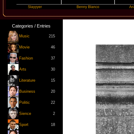
Slayyyer
Benny Blanco
Ariana G
Categories / Entries
Music
215
Movie
46
Fashion
37
Arts
30
Literature
15
Business
20
Politic
22
Sience
2
Sport
18