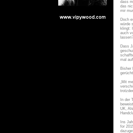
dass mi
das nic
mir mus
Doch es
würde s
klingt:
auch vo
lassen?
Dass Ja
geschul
schafft
mal auf
Bisher 
gerücht
„Mit me
verschi
trotzde
In der 
beweist
UK, Als
Handcla
Ins Jah
for 201
dazugeh