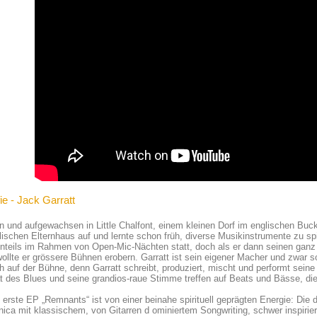
ie - Jack Garratt
 und aufgewachsen in Little Chalfont, einem kleinen Dorf im englischen Buc
ischen Elternhaus auf und lernte schon früh, diverse Musikinstrumente zu s
nteils im Rahmen von Open-Mic-Nächten statt, doch als er dann seinen ganz
wollte er grössere Bühnen erobern. Garratt ist sein eigener Macher und zwa
h auf der Bühne, denn Garratt schreibt, produziert, mischt und performt seine 
ät des Blues und seine grandios-raue Stimme treffen auf Beats und Bässe, die 
 erste EP „Remnants“ ist von einer beinahe spirituell geprägten Energie: Di
nica mit klassischem, von Gitarren d ominiertem Songwriting, schwer inspiri