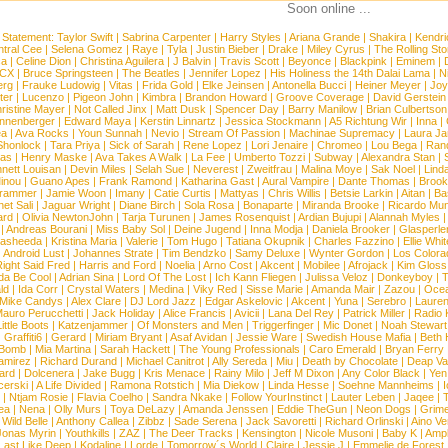
Soon online ...
 Statement:
Taylor Swift
|
Sabrina Carpenter
|
Harry Styles
|
Ariana Grande
|
Shakira
|
Kendri
tral Cee
|
Selena Gomez
|
Raye
|
Tyla
|
Justin Bieber
|
Drake
|
Miley Cyrus
|
The Rolling St
ca
|
Celine Dion
|
Christina Aguilera
|
J Balvin
|
Travis Scott
|
Beyonce
|
Blackpink
|
Eminem
|
XCX
|
Bruce Springsteen
|
The Beatles
|
Jennifer Lopez
|
His Holiness the 14th Dalai Lama
|
N
erg
|
Frauke Ludowig
|
Vitas
|
Frida Gold
|
Elke Jeinsen
|
Antonella Bucci
|
Heiner Meyer
|
Joy
ter
|
Lucenzo
|
Pigeon John
|
Kimbra
|
Brandon Howard
|
Groove Coverage
|
David Gerstein
ristine Mayer
|
Not Called Jinx
|
Matt Dusk
|
Spencer Day
|
Barry Manilow
|
Brian Culbertson
nnenberger
|
Edward Maya
|
Kerstin Linnartz
|
Jessica Stockmann
|
A5 Richtung Wir
|
Inna
|
ea
|
Ava Rocks
|
Youn Sunnah
|
Nevio
|
Stream Of Passion
|
Machinae Supremacy
|
Laura J
Shonlock
|
Tara Priya
|
Sick of Sarah
|
Rene Lopez
|
Lori Jenaire
|
Chromeo
|
Lou Bega
|
Ran
ias
|
Henry Maske
|
Ava Takes A Walk
|
La Fee
|
Umberto Tozzi
|
Subway
|
Alexandra Stan
|
nett Louisan
|
Devin Miles
|
Selah Sue
|
Neverest
|
Zweitfrau
|
Malina Moye
|
Sak Noel
|
Lind
inou
|
Guano Apes
|
Frank Ramond
|
Katharina Gast
|
Aural Vampire
|
Dante Thomas
|
Brook
rammer
|
Jamie Woon
|
Imany
|
Catie Curtis
|
Mattyas
|
Chris Willis
|
Betsie Larkin
|
Aitan
|
Ba
net Sali
|
Jaguar Wright
|
Diane Birch
|
Sola Rosa
|
Bonaparte
|
Miranda Brooke
|
Ricardo Mu
ard
|
Olivia NewtonJohn
|
Tarja Turunen
|
James Rosenquist
|
Ardian Bujupi
|
Alannah Myles
|
Andreas Bourani
|
Miss Baby Sol
|
Deine Jugend
|
Inna Modja
|
Daniela Brooker
|
Glasperle
asheeda
|
Kristina Maria
|
Valerie
|
Tom Hugo
|
Tatiana Okupnik
|
Charles Fazzino
|
Ellie Whit
|
Android Lust
|
Johannes Strate
|
Tim Bendzko
|
Samy Deluxe
|
Wynter Gordon
|
Los Colora
ight Said Fred
|
Harris and Ford
|
Noelia
|
Arno Cost
|
Akcent
|
Mobilee
|
Afrojack
|
Kim Gloss
da Be Cool
|
Adrian Sina
|
Lord Of The Lost
|
Ich Kann Fliegen
|
Julissa Veloz
|
Donkeyboy
|
T
ld
|
Ida Corr
|
Crystal Waters
|
Medina
|
Viky Red
|
Sisse Marie
|
Amanda Mair
|
Zazou
|
Oce
Mike Candys
|
Alex Clare
|
DJ Lord Jazz
|
Edgar Askelovic
|
Akcent
|
Yuna
|
Serebro
|
Lauren
auro Perucchetti
|
Jack Holiday
|
Alice Francis
|
Avicii
|
Lana Del Rey
|
Patrick Miller
|
Radio K
ittle Boots
|
Katzenjammer
|
Of Monsters and Men
|
Triggerfinger
|
Mic Donet
|
Noah Stewart
|
Graffiti6
|
Gerard
|
Miriam Bryant
|
Asaf Avidan
|
Jessie Ware
|
Swedish House Mafia
|
Beth 
 Bomb
|
Mia Martina
|
Sarah Hackett
|
The Young Professionals
|
Caro Emerald
|
Bryan Ferry
amirez
|
Richard Durand
|
Michael Canitrot
|
Ally Sereda
|
Miu
|
Death by Chocolate
|
Deap Val
ard
|
Dolcenera
|
Jake Bugg
|
Kris Menace
|
Rainy Milo
|
Jeff M Dixon
|
Any Color Black
|
Yen
erski
|
A Life Divided
|
Ramona Rotstich
|
Mia Diekow
|
Linda Hesse
|
Soehne Mannheims
|
I
|
Ntjam Rosie
|
Flavia Coelho
|
Sandra Nkake
|
Follow YourInstinct
|
Lauter Leben
|
Jaqee
|
ea
|
Nena
|
Olly Murs
|
Toya DeLazy
|
Amanda Jenssen
|
Eddie TheGun
|
Neon Dogs
|
Grim
|
Wild Belle
|
Anthony Callea
|
Zibbz
|
Sade Serena
|
Jack Savoretti
|
Richard Orlinski
|
Aino V
Jonas Myrin
|
Youthkills
|
ZAZ
|
The Deer Tracks
|
Kensington
|
Nicole Musoni
|
Baby K
|
Ampl
Last Like Deep
|
Kodaline
|
Lorde
|
Tomorrow´s World
|
Claire
|
Jessie J
|
Emmelie de Forest