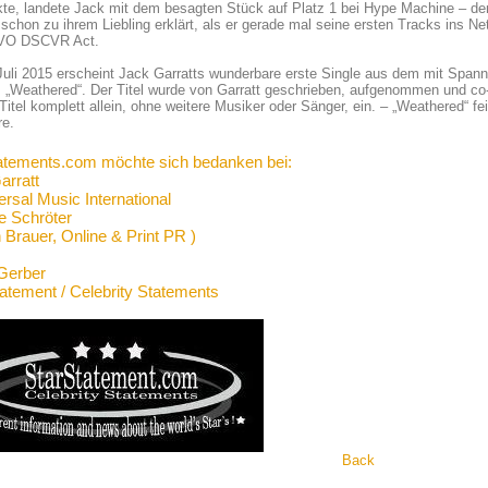
te, landete Jack mit dem besagten Stück auf Platz 1 bei Hype Machine – den
 schon zu ihrem Liebling erklärt, als er gerade mal seine ersten Tracks ins Net
VO DSCVR Act.
uli 2015 erscheint Jack Garratts wunderbare erste Single aus dem mit Spannu
 „Weathered“. Der Titel wurde von Garratt geschrieben, aufgenommen und co-
Titel komplett allein, ohne weitere Musiker oder Sänger, ein. – „Weathered“ f
re.
atements.com möchte sich bedanken bei:
arratt
rsal Music International
e Schröter
n Brauer, Online & Print PR )
Gerber
tatement / Celebrity Statements
Back