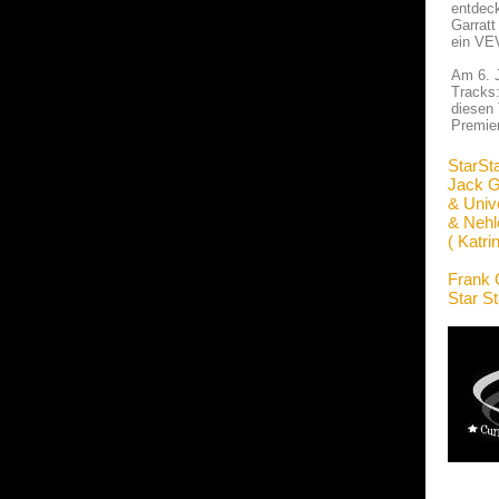
entdeck
Garratt
ein VE
Am 6. J
Tracks:
diesen 
Premie
StarSt
Jack G
& Unive
& Nehl
( Katri
Frank 
Star S