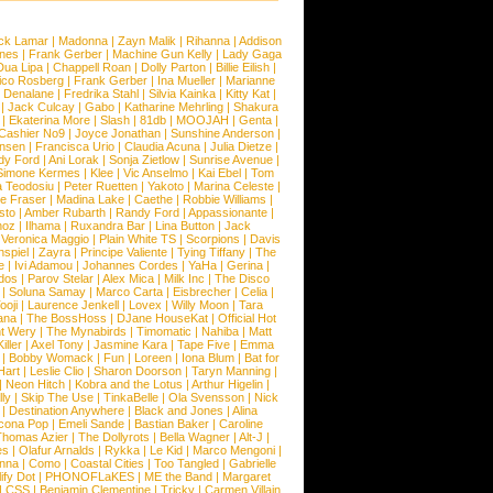
ck Lamar
|
Madonna
|
Zayn Malik
|
Rihanna
|
Addison
ones
|
Frank Gerber
|
Machine Gun Kelly
|
Lady Gaga
Dua Lipa
|
Chappell Roan
|
Dolly Parton
|
Billie Eilish
|
ico Rosberg
|
Frank Gerber
|
Ina Mueller
|
Marianne
 Denalane
|
Fredrika Stahl
|
Silvia Kainka
|
Kitty Kat
|
|
Jack Culcay
|
Gabo
|
Katharine Mehrling
|
Shakura
|
Ekaterina More
|
Slash
|
81db
|
MOOJAH
|
Genta
|
Cashier No9
|
Joyce Jonathan
|
Sunshine Anderson
|
ansen
|
Francisca Urio
|
Claudia Acuna
|
Julia Dietze
|
dy Ford
|
Ani Lorak
|
Sonja Zietlow
|
Sunrise Avenue
|
Simone Kermes
|
Klee
|
Vic Anselmo
|
Kai Ebel
|
Tom
a Teodosiu
|
Peter Ruetten
|
Yakoto
|
Marina Celeste
|
e Fraser
|
Madina Lake
|
Caethe
|
Robbie Williams
|
sto
|
Amber Rubarth
|
Randy Ford
|
Appassionante
|
noz
|
Ilhama
|
Ruxandra Bar
|
Lina Button
|
Jack
|
Veronica Maggio
|
Plain White TS
|
Scorpions
|
Davis
nspiel
|
Zayra
|
Principe Valiente
|
Tying Tiffany
|
The
e
|
Ivi Adamou
|
Johannes Cordes
|
YaHa
|
Gerina
|
dos
|
Parov Stelar
|
Alex Mica
|
Milk Inc
|
The Disco
|
Soluna Samay
|
Marco Carta
|
Eisbrecher
|
Celia
|
ooji
|
Laurence Jenkell
|
Lovex
|
Willy Moon
|
Tara
ana
|
The BossHoss
|
DJane HouseKat
|
Official Hot
t Wery
|
The Mynabirds
|
Timomatic
|
Nahiba
|
Matt
iller
|
Axel Tony
|
Jasmine Kara
|
Tape Five
|
Emma
|
Bobby Womack
|
Fun
|
Loreen
|
Iona Blum
|
Bat for
Hart
|
Leslie Clio
|
Sharon Doorson
|
Taryn Manning
|
|
Neon Hitch
|
Kobra and the Lotus
|
Arthur Higelin
|
ly
|
Skip The Use
|
TinkaBelle
|
Ola Svensson
|
Nick
|
Destination Anywhere
|
Black and Jones
|
Alina
cona Pop
|
Emeli Sande
|
Bastian Baker
|
Caroline
Thomas Azier
|
The Dollyrots
|
Bella Wagner
|
Alt-J
|
es
|
Olafur Arnalds
|
Rykka
|
Le Kid
|
Marco Mengoni
|
enna
|
Como
|
Coastal Cities
|
Too Tangled
|
Gabrielle
ify Dot
|
PHONOFLaKES
|
ME the Band
|
Margaret
|
CSS
|
Benjamin Clementine
|
Tricky
|
Carmen Villain