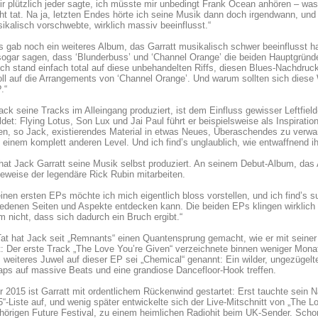
r plützlich jeder sagte, ich müsste mir unbedingt Frank Ocean anhören – was
ht tat. Na ja, letzten Endes hörte ich seine Musik dann doch irgendwann, un
ikalisch vorschwebte, wirklich massiv beeinflusst.“
 gab noch ein weiteres Album, das Garratt musikalisch schwer beeinflusst ha
ogar sagen, dass ‘Blunderbuss’ und ‘Channel Orange’ die beiden Hauptgründ
 Ich stand einfach total auf diese unbehandelten Riffs, diesen Blues-Nachdru
ll auf die Arrangements von ‘Channel Orange’. Und warum sollten sich diese 
.“
ck seine Tracks im Alleingang produziert, ist dem Einfluss gewisser Leftfiel
det: Flying Lotus, Son Lux und Jai Paul führt er beispielsweise als Inspiratio
en, so Jack, existierendes Material in etwas Neues, Überaschendes zu verwan
 einem komplett anderen Level. Und ich find’s unglaublich, wie entwaffnend 
hat Jack Garratt seine Musik selbst produziert. An seinem Debut-Album, das 
eweise der legendäre Rick Rubin mitarbeiten.
inen ersten EPs möchte ich mich eigentlich bloss vorstellen, und ich find’s 
edenen Seiten und Aspekte entdecken kann. Die beiden EPs klingen wirklich g
m nicht, dass sich dadurch ein Bruch ergibt.“
Tat hat Jack seit „Remnants“ einen Quantensprung gemacht, wie er mit seiner
: Der erste Track „The Love You’re Given“ verzeichnete binnen weniger Monat
 weiteres Juwel auf dieser EP sei „Chemical“ genannt: Ein wilder, ungezügelt
ps auf massive Beats und eine grandiose Dancefloor-Hook treffen.
r 2015 ist Garratt mit ordentlichem Rückenwind gestartet: Erst tauchte sein
5“-Liste auf, und wenig später entwickelte sich der Live-Mitschnitt von „Th
örigen Future Festival, zu einem heimlichen Radiohit beim UK-Sender. Schon 