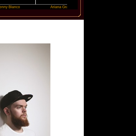
co
Ariana Grande
Gracie Abrams