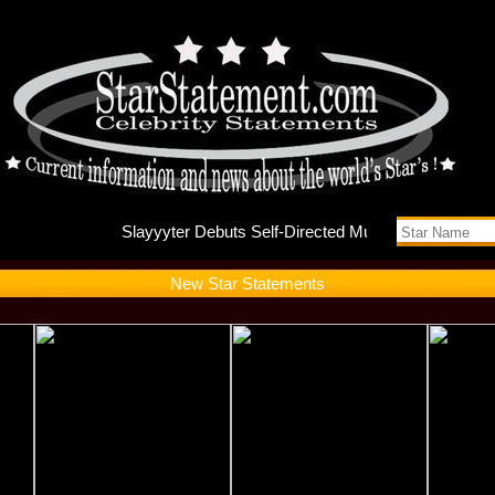
Slayyyte
New Star Statements