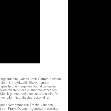
kinghamshire, wuchs Jack Garratt in einem
pielen. Erste Akustik-Shows fanden
 spezifischen, eigenen Sound gefunden
r sowohl während des Aufnahmeprozesses,
Musik grösstenteils selbst und allein. Die
vor allem live absolut fesselnd ist.
e darauf versammelten Tracks vereinen
ert von Frank Ocean. „Irgendwann war das,