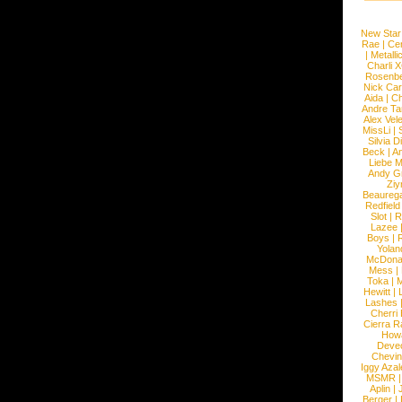
New Star
Rae
|
Cen
|
Metalli
Charli 
Rosenb
Nick Car
Aida
|
Ch
Andre Ta
Alex Vel
MissLi
|
Silvia D
Beck
|
An
Liebe M
Andy G
Ziy
Beaureg
Redfield
Slot
|
R
Lazee
Boys
|
R
Yolan
McDona
Mess
|
Toka
|
M
Hewitt
|
L
Lashes
Cherri
Cierra R
How
Devec
Chevin
Iggy Azal
MSMR
Aplin
|
Berger
|