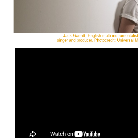
Jack Garratt, English multi-instrumentalist
singer and producer, Photocredit: Universal 