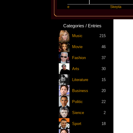
ift
Katseye
Skepta
Categories / Entries
Music
215
Movie
46
Fashion
37
Arts
30
Literature
15
Business
20
Politic
22
Sience
2
Sport
18