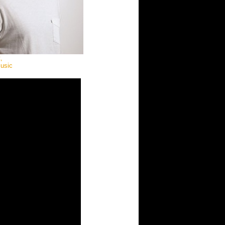
,
Music