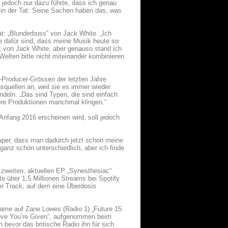
 jedoch nur dazu führte, dass ich genau
d in der Tat: Seine Sachen haben das, was
t: „Blunderbuss“ von Jack White. „Ich
e dafür sind, dass meine Musik heute so
ck von Jack White, aber genauso stand ich
Welten bitte nicht miteinander kombinieren
d-Producer-Grössen der letzten Jahre
nsquellen an, weil sie es immer wieder
deln. „Das sind Typen, die sind einfach
ihre Produktionen manchmal klingen.“
Anfang 2016 erscheinen wird, soll jedoch
super, dass man dadurch jetzt schon meine
anz schön unterschiedlich, aber ich finde
 zweiten, aktuellen EP „Synesthesiac“
e über 1,5 Millionen Streams bei Spotify
er Track, auf dem eine Überdosis
 Name auf Zane Lowes (Radio 1) „Future 15
e Love You’re Given“, aufgenommen beim
bevor das britische Radio ihn für sich