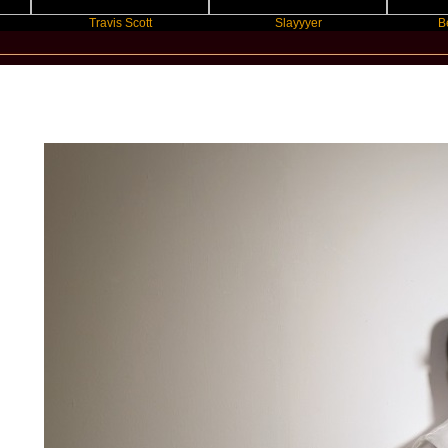
Travis Scott
Slayyyer
Benny Blan
New Star Statements / Jack Garratt