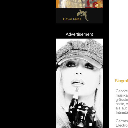
Advertisement
Biograf
Geboren
musikal
grösste
hatte, 
als auc
Intimit
Garrats
Electro