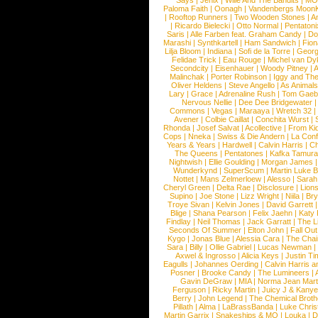
Says
|
Jenix
|
Wille And The Bandits
|
MO
Paloma Faith
|
Oonagh
|
Vandenbergs Moon
|
Rooftop Runners
|
Two Wooden Stones
|
A
|
Ricardo Bielecki
|
Otto Normal
|
Pentatoni
Saris
|
Alle Farben feat. Graham Candy
|
Do
Marashi
|
Synthkartell
|
Ham Sandwich
|
Fio
Lilja Bloom
|
Indiana
|
Sofi de la Torre
|
Georg
Felidae Trick
|
Eau Rouge
|
Michel van Dy
Secondcity
|
Eisenhauer
|
Woody Pitney
|
A
Malinchak
|
Porter Robinson
|
Iggy and Th
Oliver Heldens
|
Steve Angello
|
As Animal
Lary
|
Grace
|
Adrenaline Rush
|
Tom Gaeb
Nervous Nellie
|
Dee Dee Bridgewater
|
Commons
|
Vegas
|
Maraaya
|
Wretch 32
Avener
|
Colbie Caillat
|
Conchita Wurst
|
Rhonda
|
Josef Salvat
|
Acollective
|
From Ki
Cops
|
Nneka
|
Swiss & Die Andern
|
La Conf
Years & Years
|
Hardwell
|
Calvin Harris
|
Ch
The Queens
|
Pentatones
|
Kafka Tamura
Nightwish
|
Ellie Goulding
|
Morgan James
Wunderkynd
|
SuperScum
|
Martin Luke 
Nottet
|
Mans Zelmerloew
|
Alesso
|
Sarah
Cheryl Green
|
Delta Rae
|
Disclosure
|
Lion
Supino
|
Joe Stone
|
Lizz Wright
|
Niila
|
Br
Troye Sivan
|
Kelvin Jones
|
David Garrett
Blige
|
Shana Pearson
|
Felix Jaehn
|
Katy 
Findlay
|
Neil Thomas
|
Jack Garratt
|
The L
Seconds Of Summer
|
Elton John
|
Fall Ou
Kygo
|
Jonas Blue
|
Alessia Cara
|
The Cha
Sara
|
Billy
|
Ollie Gabriel
|
Lucas Newman
Axwel & Ingrosso
|
Alicia Keys
|
Justin Ti
Eagulls
|
Johannes Oerding
|
Calvin Harris 
Posner
|
Brooke Candy
|
The Lumineers
|
Gavin DeGraw
|
MIA
|
Norma Jean Mart
Ferguson
|
Ricky Martin
|
Juicy J & Kany
Berry
|
John Legend
|
The Chemical Broth
Pillath
|
Alma
|
LaBrassBanda
|
Luke Chris
Martin Garrix
|
Snakeships & MO
|
Louka
|
D