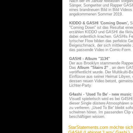
Nach der im Januar releasten Vorgän
Sänger, Songwriter und Rapper GASH
eines brandneuen Bild in Bild Video
angekommenen Sommer 2019.
KIDDO & GASHI 'Coming Down',
S
"Coming Down" ist das Resultat eine
erzählen KIDDO und GASHI die fiktiv
dabei ordentlich krachen. GASHIs Fea
lyrischer Flow bilden das perfekte 
Beigeschmack, der sich mittlerweile
das passende Video in Comic-Form.
GASHI - Album "1134"
Der aus Brooklyn stammende Rapper 
Das
Album "Stairs 2“
, an dem GASH
veröffentlicht wurde. Der Multikulti-
Einflüsse aus seiner Heimat Libyen,
dessen neuen Video betont, gemeinsam
Lichter-Party.
G4ashi - 'Used To Be' - new music
Visuell spielerisch wird es bei G4SH
dieser Single düstere Atmosphären s
zu verlieren. „Used To Be“ bleibt so
schwirren hören. Im passenden Clip
beschäftigen wissen.
StarStatements.com möchte sich
GASHI (Labionat 'Larry' Gashi )