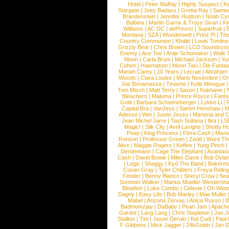
Hotel
|
Peter Maffay
|
Highly Suspect
|
K
Stargate
|
Joey Badass
|
Gretta Ray
|
Samed
Brandenstein
|
Jennifer Hudson
|
Noah Cy
Balbina
|
Martin Garrix & Troye Sivan
|
Ki
Williams
|
AC DC
|
dePresno
|
Superfruit
|
Montana
|
SZA
|
Wunderwelt
|
Prinz Pi
|
The
Country Communion
|
Khalid
|
Louis Tomlin
Grizzly Bear
|
Chris Brown
|
LCD Soundsys
Enemy
|
Ace Tee
|
Antje Schomaker
|
Walk 
Moon
|
Carla Bruni
|
Michael Jackson
|
Yu
Cohen
|
Haematom
|
Moon Taxi
|
Die Fantas
Mariah Carey
|
10 Years
|
Lecrae
|
Abraham
Woods
|
Clara Louise
|
Mario Novembre
|
Or
Joe Bonamassa
|
Tinashe
|
Kylie Minogue
Tom Misch
|
Matt Terry
|
Saxon
|
Nakhane
|
Bleachers
|
Maluma
|
Prince Royce
|
Fanta
Gotti
|
Barbara Schoeneberger
|
Lykke Li
|
Capital Bra
|
VanJess
|
Samm Henshaw
|
M
Adesse
|
Wet
|
Justin Jesso
|
Marteria and 
Jean Michel Jarre
|
Tash Sultana
|
Ilira
|
LS
Magic!
|
Silk City
|
Avril Lavigne
|
Shotty H
Peep
|
King Princess
|
Flora Cash
|
Maxw
Ronson
|
Professor Green
|
Zedd
|
Ward T
Alive
|
Maggie Rogers
|
Koffee
|
Yung Pinch
Dendemann
|
Cage The Elephant
|
Avantas
Cash
|
David Bowie
|
Miles Davis
|
Bob Dyla
|
Logic
|
Shaggy
|
Kyd The Band
|
Bakerm
Conan Gray
|
Tyler Childers
|
Freya Ridin
Fender
|
Benny Blanco
|
Sheryl Crow
|
Sea
Summer Walker
|
Marius Mueller-Westernh
Blowfish
|
Luke Combs
|
Celeste
|
Oh Won
Dagny
|
Easy Life
|
Bob Marley
|
Mae Muller
Mabel
|
Arizona Zervas
|
Anica Russo
|
B
Badmomzjay
|
DaBaby
|
Pearl Jam
|
Apach
Gardot
|
Lang Lang
|
Chris Stapleton
|
Jax J
Stallion
|
Tini
|
Jason Derulo
|
Kid Cudi
|
Paul
F Gibbons
|
Mick Jagger
|
24kGoldn
|
Jan D