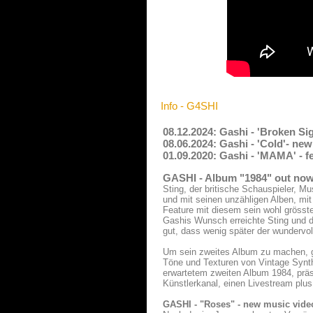
Info - G4SHI
08.12.2024: Gashi - 'Broken Si
08.06.2024: Gashi - 'Cold'- ne
01.09.2020: Gashi - 'MAMA' - f
GASHI - Album "1984" out now
Sting, der britische Schauspieler, M
und mit seinen unzähligen Alben, mit
Feature mit diesem sein wohl gröss
Gashis Wunsch erreichte Sting und d
gut, dass wenig später der wundervo
Um sein zweites Album zu machen, g
Töne und Texturen von Vintage Synt
erwartetem zweiten Album 1984, präs
Künstlerkanal, einen Livestream pl
GASHI - "Roses" - new music vide