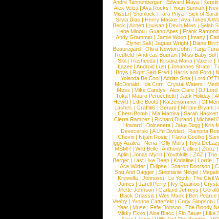
Andre Tannenberger
|
Edward Maya
|
Kersti
Alex Velea
|
Ava Rocks
|
Youn Sunnah
|
Nev
MissLi
|
Shonlock
|
Tara Priya
|
Sick of Sara
Silvia Dias
|
Henry Maske
|
Ava Takes A Wa
Beck
|
Annett Louisan
|
Devin Miles
|
Selah 
Liebe Minou
|
Guano Apes
|
Frank Ramond
Andy Grammer
|
Jamie Woon
|
Imany
|
Cat
Ziynet Sali
|
Jaguar Wright
|
Diane Birc
Beauregard
|
Olivia NewtonJohn
|
Tarja Tur
Redfield
|
Andreas Bourani
|
Miss Baby Sol
Slot
|
Rasheeda
|
Kristina Maria
|
Valerie
|
Lazee
|
Android Lust
|
Johannes Strate
|
T
Boys
|
Right Said Fred
|
Harris and Ford
|
N
Yolanda Be Cool
|
Adrian Sina
|
Lord Of T
McDonald
|
Ida Corr
|
Crystal Waters
|
Medi
Mess
|
Mike Candys
|
Alex Clare
|
DJ Lord
Toka
|
Mauro Perucchetti
|
Jack Holiday
|
A
Hewitt
|
Little Boots
|
Katzenjammer
|
Of Mon
Lashes
|
Graffiti6
|
Gerard
|
Miriam Bryant
|
Cherri Bomb
|
Mia Martina
|
Sarah Hackett
Cierra Ramirez
|
Richard Durand
|
Michael C
Howard
|
Dolcenera
|
Jake Bugg
|
Kris 
Devecerski
|
A Life Divided
|
Ramona Rots
Chevin
|
Ntjam Rosie
|
Flavia Coelho
|
San
Iggy Azalea
|
Nena
|
Olly Murs
|
Toya DeLaz
MSMR
|
Wild Belle
|
Anthony Callea
|
Zibbz
Aplin
|
Jonas Myrin
|
Youthkills
|
ZAZ
|
The 
Berger
|
Last Like Deep
|
Kodaline
|
Lorde
|
|
Ace Wilder
|
Eklipse
|
Sharon Doorson
|
C
Star And Dagger
|
Stephanie Neigel
|
Megal
Krewella
|
Johnossi
|
Le Youth
|
The Civil 
James
|
Jarell Perry
|
Ivy Quainoo
|
Crysta
Jillette Johnson
|
Garland Jeffreys
|
Gerald
Black Onassis
|
Wes Mack
|
Ben Pearce
Veeby
|
Yvonne Catterfeld
|
Cody Simpson
|
Year
|
Muse
|
Fefe Dobson
|
The Bloody N
Mikky Ekko
|
Aloe Blacc
|
Flo Bauer
|
Like