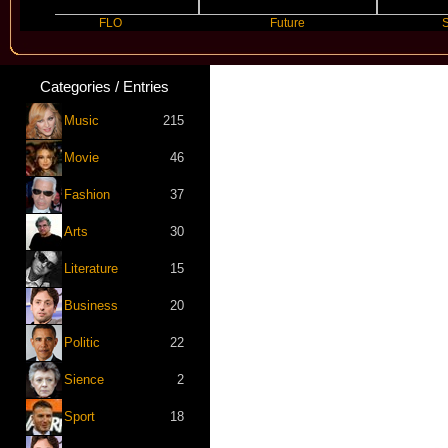
FLO
Future
Slayyyer
Categories / Entries
Music
215
Movie
46
Fashion
37
Arts
30
Literature
15
Business
20
Politic
22
Sience
2
Sport
18