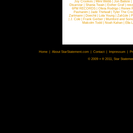
Joy Crookes
|
Mimi Webb
|
Jon Batiste
|
Disarstar
|
Shania Twain
|
Esther Graf
|
ree
6PM RECORDS
|
Olivia Rodrigo
|
Renee 
Pashanim
|
Jade Thirlwall
|
Tyler The Cre
Zartmann
|
Doechii
|
Lola Young
|
Zah1de
|
P
|
J. Cole
|
Frank Gerber
|
Mumford and Sons
Malcolm Todd
|
Noah Kahan
|
Ella 
Home
|
About StarStatement.com
|
Contact
|
Impressum
|
P
© 2009 + ® 2011, Star Statemen