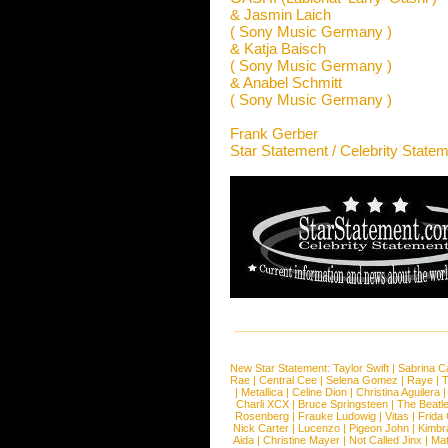
& Jasmin Laich
( Sony Music Germany )
& Katja Baisch
( Sony Music Germany )
& Anabel Schmitt
( Sony Music Germany )
Frank Gerber
Star Statement / Celebrity State
New Star Statement:
Taylor Swift
|
Sabrina C
Rae
|
Central Cee
|
Selena Gomez
|
Raye
|
T
|
Metallica
|
Celine Dion
|
Christina Aguilera
Charli XCX
|
Bruce Springsteen
|
The Beatl
Rosenberg
|
Frauke Ludowig
|
Vitas
|
Frida
Nick Carter
|
Lucenzo
|
Pigeon John
|
Kimbr
Aida
|
Christine Mayer
|
Not Called Jinx
|
Ma