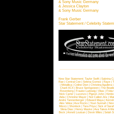
& Sony Music Germany
& Jessica Clayton
& Sony Music Germany
Frank Gerber
Star Statement / Celebrity State
New Star Statement:
Taylor Swift
|
Sabrina C
Rae
|
Central Cee
|
Selena Gomez
|
Raye
|
T
|
Metallica
|
Celine Dion
|
Christina Aguilera
Charli XCX
|
Bruce Springsteen
|
The Beatl
Rosenberg
|
Frauke Ludowig
|
Vitas
|
Frida
Nick Carter
|
Lucenzo
|
Pigeon John
|
Kimbr
Aida
|
Christine Mayer
|
Not Called Jinx
|
Ma
Andre Tannenberger
|
Edward Maya
|
Kersti
Alex Velea
|
Ava Rocks
|
Youn Sunnah
|
Nev
MissLi
|
Shonlock
|
Tara Priya
|
Sick of Sara
Silvia Dias
|
Henry Maske
|
Ava Takes A Wa
Beck
|
Annett Louisan
|
Devin Miles
|
Selah 