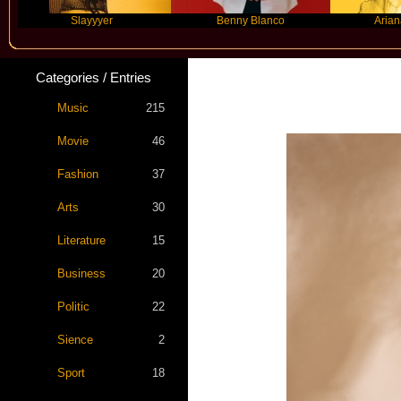
Slayyyer
Benny Blanco
Ariana Grande
Categories / Entries
Music
215
Movie
46
Fashion
37
Arts
30
Literature
15
Business
20
Politic
22
Sience
2
Sport
18