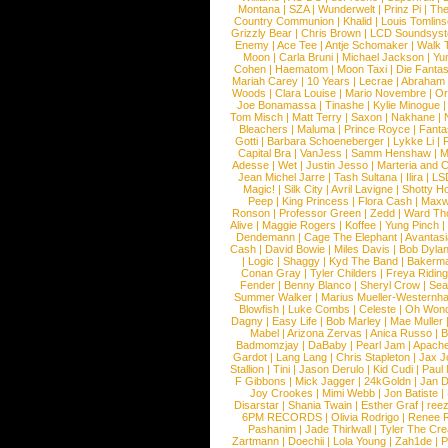
Montana
|
SZA
|
Wunderwelt
|
Prinz Pi
|
The
Country Communion
|
Khalid
|
Louis Tomlin
Grizzly Bear
|
Chris Brown
|
LCD Soundsys
Enemy
|
Ace Tee
|
Antje Schomaker
|
Walk 
Moon
|
Carla Bruni
|
Michael Jackson
|
Yu
Cohen
|
Haematom
|
Moon Taxi
|
Die Fantas
Mariah Carey
|
10 Years
|
Lecrae
|
Abraham
Woods
|
Clara Louise
|
Mario Novembre
|
Or
Joe Bonamassa
|
Tinashe
|
Kylie Minogue
Tom Misch
|
Matt Terry
|
Saxon
|
Nakhane
|
Bleachers
|
Maluma
|
Prince Royce
|
Fanta
Gotti
|
Barbara Schoeneberger
|
Lykke Li
|
Capital Bra
|
VanJess
|
Samm Henshaw
|
M
Adesse
|
Wet
|
Justin Jesso
|
Marteria and 
Jean Michel Jarre
|
Tash Sultana
|
Ilira
|
LS
Magic!
|
Silk City
|
Avril Lavigne
|
Shotty H
Peep
|
King Princess
|
Flora Cash
|
Maxw
Ronson
|
Professor Green
|
Zedd
|
Ward T
Alive
|
Maggie Rogers
|
Koffee
|
Yung Pinch
Dendemann
|
Cage The Elephant
|
Avantas
Cash
|
David Bowie
|
Miles Davis
|
Bob Dyla
|
Logic
|
Shaggy
|
Kyd The Band
|
Bakerm
Conan Gray
|
Tyler Childers
|
Freya Ridin
Fender
|
Benny Blanco
|
Sheryl Crow
|
Sea
Summer Walker
|
Marius Mueller-Westernh
Blowfish
|
Luke Combs
|
Celeste
|
Oh Won
Dagny
|
Easy Life
|
Bob Marley
|
Mae Muller
Mabel
|
Arizona Zervas
|
Anica Russo
|
B
Badmomzjay
|
DaBaby
|
Pearl Jam
|
Apach
Gardot
|
Lang Lang
|
Chris Stapleton
|
Jax J
Stallion
|
Tini
|
Jason Derulo
|
Kid Cudi
|
Paul
F Gibbons
|
Mick Jagger
|
24kGoldn
|
Jan D
Joy Crookes
|
Mimi Webb
|
Jon Batiste
|
Disarstar
|
Shania Twain
|
Esther Graf
|
ree
6PM RECORDS
|
Olivia Rodrigo
|
Renee 
Pashanim
|
Jade Thirlwall
|
Tyler The Cre
Zartmann
|
Doechii
|
Lola Young
|
Zah1de
|
P