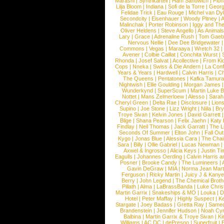
Marashi
|
Synthkartell
|
Ham Sandwich
|
Fio
Lilja Bloom
|
Indiana
|
Sofi de la Torre
|
Georg
Felidae Trick
|
Eau Rouge
|
Michel van Dy
Secondcity
|
Eisenhauer
|
Woody Pitney
|
A
Malinchak
|
Porter Robinson
|
Iggy and Th
Oliver Heldens
|
Steve Angello
|
As Animal
Lary
|
Grace
|
Adrenaline Rush
|
Tom Gaeb
Nervous Nellie
|
Dee Dee Bridgewater
|
Commons
|
Vegas
|
Maraaya
|
Wretch 32
Avener
|
Colbie Caillat
|
Conchita Wurst
|
Rhonda
|
Josef Salvat
|
Acollective
|
From Ki
Cops
|
Nneka
|
Swiss & Die Andern
|
La Conf
Years & Years
|
Hardwell
|
Calvin Harris
|
Ch
The Queens
|
Pentatones
|
Kafka Tamura
Nightwish
|
Ellie Goulding
|
Morgan James
Wunderkynd
|
SuperScum
|
Martin Luke 
Nottet
|
Mans Zelmerloew
|
Alesso
|
Sarah
Cheryl Green
|
Delta Rae
|
Disclosure
|
Lion
Supino
|
Joe Stone
|
Lizz Wright
|
Niila
|
Br
Troye Sivan
|
Kelvin Jones
|
David Garrett
Blige
|
Shana Pearson
|
Felix Jaehn
|
Katy 
Findlay
|
Neil Thomas
|
Jack Garratt
|
The L
Seconds Of Summer
|
Elton John
|
Fall Ou
Kygo
|
Jonas Blue
|
Alessia Cara
|
The Cha
Sara
|
Billy
|
Ollie Gabriel
|
Lucas Newman
Axwel & Ingrosso
|
Alicia Keys
|
Justin Ti
Eagulls
|
Johannes Oerding
|
Calvin Harris 
Posner
|
Brooke Candy
|
The Lumineers
|
Gavin DeGraw
|
MIA
|
Norma Jean Mart
Ferguson
|
Ricky Martin
|
Juicy J & Kany
Berry
|
John Legend
|
The Chemical Broth
Pillath
|
Alma
|
LaBrassBanda
|
Luke Chris
Martin Garrix
|
Snakeships & MO
|
Louka
|
D
Hotel
|
Peter Maffay
|
Highly Suspect
|
K
Stargate
|
Joey Badass
|
Gretta Ray
|
Samed
Brandenstein
|
Jennifer Hudson
|
Noah Cy
Balbina
|
Martin Garrix & Troye Sivan
|
Ki
Williams
|
AC DC
|
dePresno
|
Superfruit
|