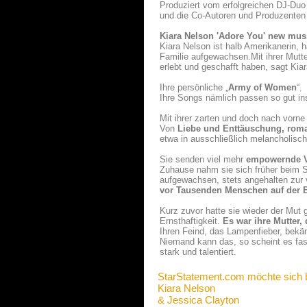
Produziert vom erfolgreichen DJ-Duo
und die Co-Autoren und Produzenten a
Kiara Nelson 'Adore You' new mus
Kiara Nelson ist halb Amerikanerin, ha
Familie aufgewachsen.Mit ihrer Mutt
erlebt und geschafft haben, sagt Kiar
Ihre persönliche „
Army of Women
“.
Ihre Songs nämlich passen so gut ins 
Mit ihrer zarten und doch nach vorn
Von
Liebe und Enttäuschung, roma
etwa in ausschließlich melancholisc
Sie senden viel mehr
empowernde 
Zuhause nahm sie sich früher beim Si
aufgewachsen, stets angehalten zur v
vor Tausenden Menschen auf der 
Kurz zuvor hatte sie wieder der Mut 
Ernsthaftigkeit.
Es war ihre Mutter,
Ihren Feind, das Lampenfieber, bekäm
Niemand kann das, so scheint es fast
stark und talentiert.
StarStatement.com möchte sich 
Kiara Nelson
& Jessica Clayton