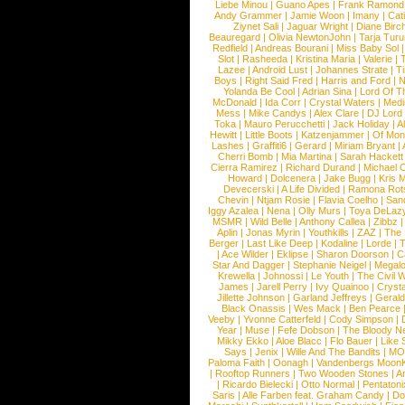
Liebe Minou
|
Guano Apes
|
Frank Ramond
Andy Grammer
|
Jamie Woon
|
Imany
|
Cat
Ziynet Sali
|
Jaguar Wright
|
Diane Birc
Beauregard
|
Olivia NewtonJohn
|
Tarja Tur
Redfield
|
Andreas Bourani
|
Miss Baby Sol
Slot
|
Rasheeda
|
Kristina Maria
|
Valerie
|
Lazee
|
Android Lust
|
Johannes Strate
|
T
Boys
|
Right Said Fred
|
Harris and Ford
|
N
Yolanda Be Cool
|
Adrian Sina
|
Lord Of T
McDonald
|
Ida Corr
|
Crystal Waters
|
Medi
Mess
|
Mike Candys
|
Alex Clare
|
DJ Lord
Toka
|
Mauro Perucchetti
|
Jack Holiday
|
A
Hewitt
|
Little Boots
|
Katzenjammer
|
Of Mon
Lashes
|
Graffiti6
|
Gerard
|
Miriam Bryant
|
Cherri Bomb
|
Mia Martina
|
Sarah Hackett
Cierra Ramirez
|
Richard Durand
|
Michael C
Howard
|
Dolcenera
|
Jake Bugg
|
Kris 
Devecerski
|
A Life Divided
|
Ramona Rots
Chevin
|
Ntjam Rosie
|
Flavia Coelho
|
San
Iggy Azalea
|
Nena
|
Olly Murs
|
Toya DeLaz
MSMR
|
Wild Belle
|
Anthony Callea
|
Zibbz
Aplin
|
Jonas Myrin
|
Youthkills
|
ZAZ
|
The 
Berger
|
Last Like Deep
|
Kodaline
|
Lorde
|
|
Ace Wilder
|
Eklipse
|
Sharon Doorson
|
C
Star And Dagger
|
Stephanie Neigel
|
Megal
Krewella
|
Johnossi
|
Le Youth
|
The Civil 
James
|
Jarell Perry
|
Ivy Quainoo
|
Crysta
Jillette Johnson
|
Garland Jeffreys
|
Gerald
Black Onassis
|
Wes Mack
|
Ben Pearce
Veeby
|
Yvonne Catterfeld
|
Cody Simpson
|
Year
|
Muse
|
Fefe Dobson
|
The Bloody N
Mikky Ekko
|
Aloe Blacc
|
Flo Bauer
|
Like
Says
|
Jenix
|
Wille And The Bandits
|
MO
Paloma Faith
|
Oonagh
|
Vandenbergs Moon
|
Rooftop Runners
|
Two Wooden Stones
|
A
|
Ricardo Bielecki
|
Otto Normal
|
Pentatoni
Saris
|
Alle Farben feat. Graham Candy
|
Do