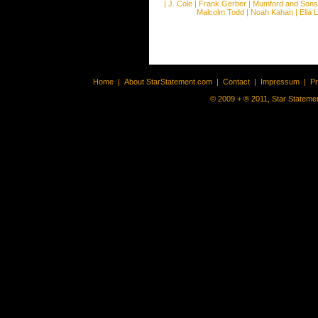
|
J. Cole
|
Frank Gerber
|
Mumford and Sons
Malcolm Todd
|
Noah Kahan
|
Ella 
Home
|
About StarStatement.com
|
Contact
|
Impressum
|
P
© 2009 + ® 2011, Star Statemen