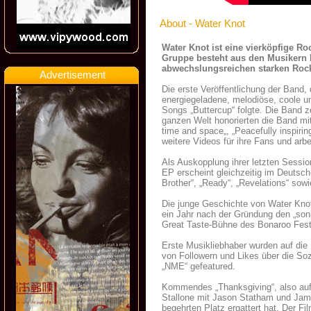
About - Water Knot
Water Knot ist eine vierköpfige 
Gruppe besteht aus den Musikern L
abwechslungsreichen starken Roc
Advertisement
Die erste Veröffentlichung der Band,
energiegeladene, melodiöse, coole 
Songs „Buttercup“ folgte. Die Band 
ganzen Welt honorierten die Band mit
time and space„, „Peacefully inspiring
weitere Videos für ihre Fans und arb
Als Auskopplung ihrer letzten Sessi
EP erscheint gleichzeitig im Deutsch
Brother“, „Ready“, „Revelations“ sow
Die junge Geschichte von Water Knot
ein Jahr nach der Gründung den „soni
Great Taste-Bühne des Bonaroo Fest
Erste Musikliebhaber wurden auf die
von Followern und Likes über die S
„NME“ gefeatured.
Kommendes „Thanksgiving“, also auf
Stallone mit Jason Statham und James
begehrten Platz ergattert hat. Der 