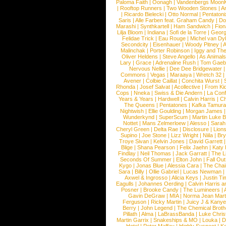
Paloma Faith
|
Oonagh
|
Vandenbergs Moon
|
Rooftop Runners
|
Two Wooden Stones
|
A
|
Ricardo Bielecki
|
Otto Normal
|
Pentatoni
Saris
|
Alle Farben feat. Graham Candy
|
Do
Marashi
|
Synthkartell
|
Ham Sandwich
|
Fio
Lilja Bloom
|
Indiana
|
Sofi de la Torre
|
Georg
Felidae Trick
|
Eau Rouge
|
Michel van Dy
Secondcity
|
Eisenhauer
|
Woody Pitney
|
A
Malinchak
|
Porter Robinson
|
Iggy and Th
Oliver Heldens
|
Steve Angello
|
As Animal
Lary
|
Grace
|
Adrenaline Rush
|
Tom Gaeb
Nervous Nellie
|
Dee Dee Bridgewater
|
Commons
|
Vegas
|
Maraaya
|
Wretch 32
Avener
|
Colbie Caillat
|
Conchita Wurst
|
Rhonda
|
Josef Salvat
|
Acollective
|
From Ki
Cops
|
Nneka
|
Swiss & Die Andern
|
La Conf
Years & Years
|
Hardwell
|
Calvin Harris
|
Ch
The Queens
|
Pentatones
|
Kafka Tamura
Nightwish
|
Ellie Goulding
|
Morgan James
Wunderkynd
|
SuperScum
|
Martin Luke 
Nottet
|
Mans Zelmerloew
|
Alesso
|
Sarah
Cheryl Green
|
Delta Rae
|
Disclosure
|
Lion
Supino
|
Joe Stone
|
Lizz Wright
|
Niila
|
Br
Troye Sivan
|
Kelvin Jones
|
David Garrett
Blige
|
Shana Pearson
|
Felix Jaehn
|
Katy 
Findlay
|
Neil Thomas
|
Jack Garratt
|
The L
Seconds Of Summer
|
Elton John
|
Fall Ou
Kygo
|
Jonas Blue
|
Alessia Cara
|
The Cha
Sara
|
Billy
|
Ollie Gabriel
|
Lucas Newman
Axwel & Ingrosso
|
Alicia Keys
|
Justin Ti
Eagulls
|
Johannes Oerding
|
Calvin Harris 
Posner
|
Brooke Candy
|
The Lumineers
|
Gavin DeGraw
|
MIA
|
Norma Jean Mart
Ferguson
|
Ricky Martin
|
Juicy J & Kany
Berry
|
John Legend
|
The Chemical Broth
Pillath
|
Alma
|
LaBrassBanda
|
Luke Chris
Martin Garrix
|
Snakeships & MO
|
Louka
|
D