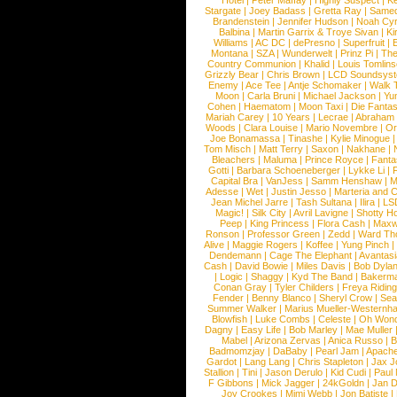
Hotel
|
Peter Maffay
|
Highly Suspect
|
K
Stargate
|
Joey Badass
|
Gretta Ray
|
Samed
Brandenstein
|
Jennifer Hudson
|
Noah Cy
Balbina
|
Martin Garrix & Troye Sivan
|
Ki
Williams
|
AC DC
|
dePresno
|
Superfruit
|
Montana
|
SZA
|
Wunderwelt
|
Prinz Pi
|
The
Country Communion
|
Khalid
|
Louis Tomlin
Grizzly Bear
|
Chris Brown
|
LCD Soundsys
Enemy
|
Ace Tee
|
Antje Schomaker
|
Walk 
Moon
|
Carla Bruni
|
Michael Jackson
|
Yu
Cohen
|
Haematom
|
Moon Taxi
|
Die Fantas
Mariah Carey
|
10 Years
|
Lecrae
|
Abraham
Woods
|
Clara Louise
|
Mario Novembre
|
Or
Joe Bonamassa
|
Tinashe
|
Kylie Minogue
Tom Misch
|
Matt Terry
|
Saxon
|
Nakhane
|
Bleachers
|
Maluma
|
Prince Royce
|
Fanta
Gotti
|
Barbara Schoeneberger
|
Lykke Li
|
Capital Bra
|
VanJess
|
Samm Henshaw
|
M
Adesse
|
Wet
|
Justin Jesso
|
Marteria and 
Jean Michel Jarre
|
Tash Sultana
|
Ilira
|
LS
Magic!
|
Silk City
|
Avril Lavigne
|
Shotty H
Peep
|
King Princess
|
Flora Cash
|
Maxw
Ronson
|
Professor Green
|
Zedd
|
Ward T
Alive
|
Maggie Rogers
|
Koffee
|
Yung Pinch
Dendemann
|
Cage The Elephant
|
Avantas
Cash
|
David Bowie
|
Miles Davis
|
Bob Dyla
|
Logic
|
Shaggy
|
Kyd The Band
|
Bakerm
Conan Gray
|
Tyler Childers
|
Freya Ridin
Fender
|
Benny Blanco
|
Sheryl Crow
|
Sea
Summer Walker
|
Marius Mueller-Westernh
Blowfish
|
Luke Combs
|
Celeste
|
Oh Won
Dagny
|
Easy Life
|
Bob Marley
|
Mae Muller
Mabel
|
Arizona Zervas
|
Anica Russo
|
B
Badmomzjay
|
DaBaby
|
Pearl Jam
|
Apach
Gardot
|
Lang Lang
|
Chris Stapleton
|
Jax J
Stallion
|
Tini
|
Jason Derulo
|
Kid Cudi
|
Paul
F Gibbons
|
Mick Jagger
|
24kGoldn
|
Jan D
Joy Crookes
|
Mimi Webb
|
Jon Batiste
|