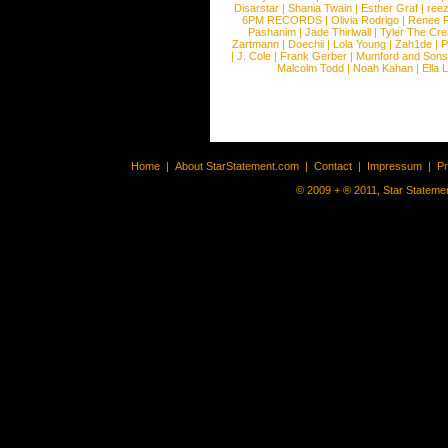
Disarstar
|
Shania Twain
|
Esther Graf
|
ree
6PM RECORDS
|
Olivia Rodrigo
|
Renee 
Pashanim
|
Jade Thirlwall
|
Tyler The Cre
Zartmann
|
Doechii
|
Lola Young
|
Zah1de
|
P
|
J. Cole
|
Frank Gerber
|
Mumford and Sons
Malcolm Todd
|
Noah Kahan
|
Ella 
Home
|
About StarStatement.com
|
Contact
|
Impressum
|
P
© 2009 + ® 2011, Star Statemen