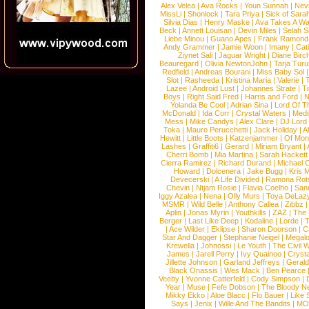
Alex Velea
|
Ava Rocks
|
Youn Sunnah
|
Nev
MissLi
|
Shonlock
|
Tara Priya
|
Sick of Sara
Silvia Dias
|
Henry Maske
|
Ava Takes A Wa
Beck
|
Annett Louisan
|
Devin Miles
|
Selah 
Liebe Minou
|
Guano Apes
|
Frank Ramond
Andy Grammer
|
Jamie Woon
|
Imany
|
Cat
Ziynet Sali
|
Jaguar Wright
|
Diane Birc
Beauregard
|
Olivia NewtonJohn
|
Tarja Tur
Redfield
|
Andreas Bourani
|
Miss Baby Sol
Slot
|
Rasheeda
|
Kristina Maria
|
Valerie
|
Lazee
|
Android Lust
|
Johannes Strate
|
T
Boys
|
Right Said Fred
|
Harris and Ford
|
N
Yolanda Be Cool
|
Adrian Sina
|
Lord Of T
McDonald
|
Ida Corr
|
Crystal Waters
|
Medi
Mess
|
Mike Candys
|
Alex Clare
|
DJ Lord
Toka
|
Mauro Perucchetti
|
Jack Holiday
|
A
Hewitt
|
Little Boots
|
Katzenjammer
|
Of Mon
Lashes
|
Graffiti6
|
Gerard
|
Miriam Bryant
|
Cherri Bomb
|
Mia Martina
|
Sarah Hackett
Cierra Ramirez
|
Richard Durand
|
Michael C
Howard
|
Dolcenera
|
Jake Bugg
|
Kris 
Devecerski
|
A Life Divided
|
Ramona Rots
Chevin
|
Ntjam Rosie
|
Flavia Coelho
|
San
Iggy Azalea
|
Nena
|
Olly Murs
|
Toya DeLaz
MSMR
|
Wild Belle
|
Anthony Callea
|
Zibbz
Aplin
|
Jonas Myrin
|
Youthkills
|
ZAZ
|
The 
Berger
|
Last Like Deep
|
Kodaline
|
Lorde
|
|
Ace Wilder
|
Eklipse
|
Sharon Doorson
|
C
Star And Dagger
|
Stephanie Neigel
|
Megal
Krewella
|
Johnossi
|
Le Youth
|
The Civil 
James
|
Jarell Perry
|
Ivy Quainoo
|
Crysta
Jillette Johnson
|
Garland Jeffreys
|
Gerald
Black Onassis
|
Wes Mack
|
Ben Pearce
Veeby
|
Yvonne Catterfeld
|
Cody Simpson
|
Year
|
Muse
|
Fefe Dobson
|
The Bloody N
Mikky Ekko
|
Aloe Blacc
|
Flo Bauer
|
Like
Says
|
Jenix
|
Wille And The Bandits
|
MO