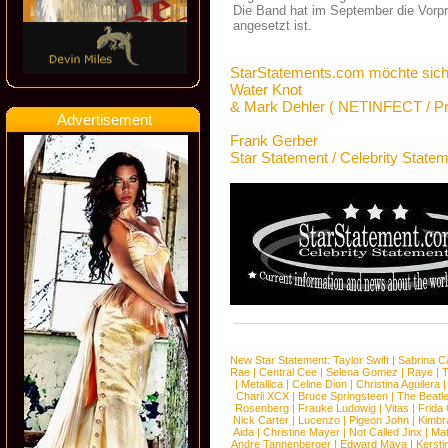
Die Band hat im September die Vorpr
angesetzt ist.
StarStatements.com möchte sich
Water Knot
& Mark Dehler ( NETINFECT / Pr
Advertisement
Frank Gerber
Star Statement / Celebrity State
New Star Statement:
Taylor Swift
|
Sabrina C
Rae
|
Central Cee
|
Selena Gomez
|
Raye
|
T
|
Metallica
|
Celine Dion
|
Christina Aguilera
Charli XCX
|
Bruce Springsteen
|
The Beatl
Rosenberg
|
Frauke Ludowig
|
Vitas
|
Frida
Nick Carter
|
Lucenzo
|
Pigeon John
|
Kimbr
Aida
|
Christine Mayer
|
Not Called Jinx
|
Ma
Andre Tannenberger
|
Edward Maya
|
Kersti