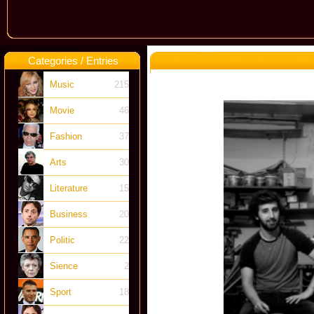
Categories / Entries
Music
215
Movie
46
Fashion
37
Arts
30
Literature
15
Business
20
Politic
22
Sience
2
Sport
18