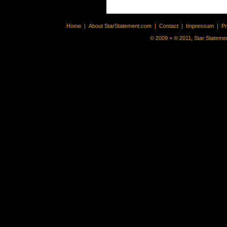
Home
|
About StarStatement.com
|
Contact
|
Impressum
|
P
© 2009 + ® 2011, Star Statemen