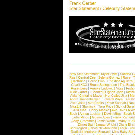
Frank Gerber
Star Statement / Celebrity State
New Star Statement:
Taylor Swift
|
Sabrina C
Rae
|
Central Cee
|
Selena Gomez
|
Raye
|
T
|
Metallica
|
Celine Dion
|
Christina Aguilera
Charli XCX
|
Bruce Springsteen
|
The Beatl
Rosenberg
|
Frauke Ludowig
|
Vitas
|
Frida
Nick Carter
|
Lucenzo
|
Pigeon John
|
Kimbr
Aida
|
Christine Mayer
|
Not Called Jinx
|
Ma
Andre Tannenberger
|
Edward Maya
|
Kersti
Alex Velea
|
Ava Rocks
|
Youn Sunnah
|
Nev
MissLi
|
Shonlock
|
Tara Priya
|
Sick of Sara
Silvia Dias
|
Henry Maske
|
Ava Takes A Wa
Beck
|
Annett Louisan
|
Devin Miles
|
Selah 
Liebe Minou
|
Guano Apes
|
Frank Ramond
Andy Grammer
|
Jamie Woon
|
Imany
|
Cat
Ziynet Sali
|
Jaguar Wright
|
Diane Birc
Beauregard
|
Olivia NewtonJohn
|
Tarja Tur
Redfield
|
Andreas Bourani
|
Miss Baby Sol