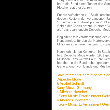
Sony Music-Label Columbia Records 
hatte die Band einen Teaser des Son
Fletcher seit vier Jahren.
Für die Aufnahmen zu "Spirit" arbei
dessen Regie in den vergangenen Ja
"Spirit" ist der Follow-Up zum 2013 
Spitze der Charts setzte. In ersten 
als "das spannendste Depeche Mode 
Begleitend zur Veröffentlichung des
Konzertreise, für den der Kartenvorv
Millionen Zuschauern in ganz Europa 
Nach zahlreichen Konzerten in Stad
fort. Depeche Mode wurden 1981 gegrü
Millionen Fans weltweit auf. Ihre we
bescherten der Band neben grossem 
Generationen von Bands und Musikern
StarStatements.com möchte sich
Depeche Mode
& Anabel Schmitt
Sony Music Germany
& Michael Hascher
( Sony Music Entertainment Ge
& Andreas Torwesten
( Sony Music Entertainment Ge