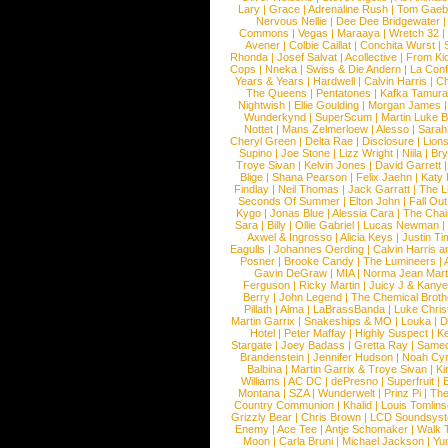
Lary
|
Grace
|
Adrenaline Rush
|
Tom Gaeb
Nervous Nellie
|
Dee Dee Bridgewater
|
Commons
|
Vegas
|
Maraaya
|
Wretch 32
Avener
|
Colbie Caillat
|
Conchita Wurst
|
Rhonda
|
Josef Salvat
|
Acollective
|
From Ki
Cops
|
Nneka
|
Swiss & Die Andern
|
La Conf
Years & Years
|
Hardwell
|
Calvin Harris
|
Ch
The Queens
|
Pentatones
|
Kafka Tamura
Nightwish
|
Ellie Goulding
|
Morgan James
Wunderkynd
|
SuperScum
|
Martin Luke 
Nottet
|
Mans Zelmerloew
|
Alesso
|
Sarah
Cheryl Green
|
Delta Rae
|
Disclosure
|
Lion
Supino
|
Joe Stone
|
Lizz Wright
|
Niila
|
Br
Troye Sivan
|
Kelvin Jones
|
David Garrett
Blige
|
Shana Pearson
|
Felix Jaehn
|
Katy 
Findlay
|
Neil Thomas
|
Jack Garratt
|
The L
Seconds Of Summer
|
Elton John
|
Fall Ou
Kygo
|
Jonas Blue
|
Alessia Cara
|
The Cha
Sara
|
Billy
|
Ollie Gabriel
|
Lucas Newman
Axwel & Ingrosso
|
Alicia Keys
|
Justin Ti
Eagulls
|
Johannes Oerding
|
Calvin Harris 
Posner
|
Brooke Candy
|
The Lumineers
|
Gavin DeGraw
|
MIA
|
Norma Jean Mart
Ferguson
|
Ricky Martin
|
Juicy J & Kany
Berry
|
John Legend
|
The Chemical Broth
Pillath
|
Alma
|
LaBrassBanda
|
Luke Chris
Martin Garrix
|
Snakeships & MO
|
Louka
|
D
Hotel
|
Peter Maffay
|
Highly Suspect
|
K
Stargate
|
Joey Badass
|
Gretta Ray
|
Samed
Brandenstein
|
Jennifer Hudson
|
Noah Cy
Balbina
|
Martin Garrix & Troye Sivan
|
Ki
Williams
|
AC DC
|
dePresno
|
Superfruit
|
Montana
|
SZA
|
Wunderwelt
|
Prinz Pi
|
The
Country Communion
|
Khalid
|
Louis Tomlin
Grizzly Bear
|
Chris Brown
|
LCD Soundsys
Enemy
|
Ace Tee
|
Antje Schomaker
|
Walk 
Moon
|
Carla Bruni
|
Michael Jackson
|
Yu