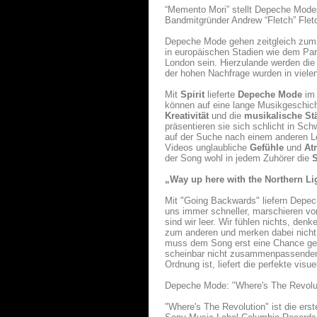
“Memento Mori” stellt Depeche Mode
Bandmitgründer Andrew “Fletch” Flet
Depeche Mode gehen zeitgleich zum
in europäischen Stadien wie dem Pa
London sein. Hierzulande werden die 
der hohen Nachfrage wurden in viele
Mit
Spirit
lieferte
Depeche Mode
im 
können auf eine lange Musikgeschich
Kreativität
und die
musikalische St
präsentieren sie sich schlicht in S
auf der Suche nach einem anderen L
Videos unglaubliche
Gefühle
und
At
der Song wohl in jedem Zuhörer die
S
„Way up here with the Northern Li
Mit "Going Backwards" liefern Depec
uns immer schneller, marschieren vora
sind wir leer. Wir fühlen nichts, den
zum anderen und merken dabei nicht,
muss dem Song erst eine Chance geb
scheinbar nicht zusammenpassenden F
Ordnung ist, liefert die perfekte vi
Depeche Mode: "Where's The Revolu
"Where's The Revolution" ist die ers