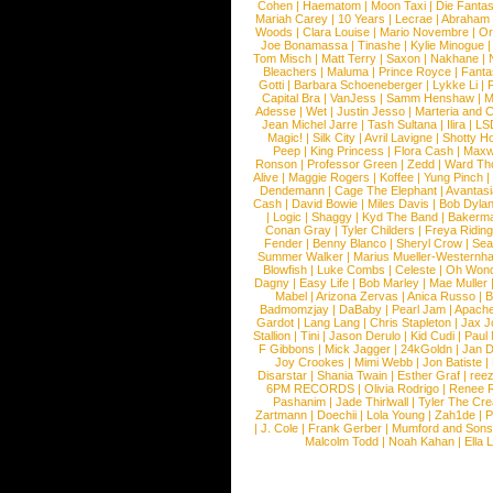
Cohen
|
Haematom
|
Moon Taxi
|
Die Fantas
Mariah Carey
|
10 Years
|
Lecrae
|
Abraham
Woods
|
Clara Louise
|
Mario Novembre
|
Or
Joe Bonamassa
|
Tinashe
|
Kylie Minogue
Tom Misch
|
Matt Terry
|
Saxon
|
Nakhane
|
Bleachers
|
Maluma
|
Prince Royce
|
Fanta
Gotti
|
Barbara Schoeneberger
|
Lykke Li
|
Capital Bra
|
VanJess
|
Samm Henshaw
|
M
Adesse
|
Wet
|
Justin Jesso
|
Marteria and 
Jean Michel Jarre
|
Tash Sultana
|
Ilira
|
LS
Magic!
|
Silk City
|
Avril Lavigne
|
Shotty H
Peep
|
King Princess
|
Flora Cash
|
Maxw
Ronson
|
Professor Green
|
Zedd
|
Ward T
Alive
|
Maggie Rogers
|
Koffee
|
Yung Pinch
Dendemann
|
Cage The Elephant
|
Avantas
Cash
|
David Bowie
|
Miles Davis
|
Bob Dyla
|
Logic
|
Shaggy
|
Kyd The Band
|
Bakerm
Conan Gray
|
Tyler Childers
|
Freya Ridin
Fender
|
Benny Blanco
|
Sheryl Crow
|
Sea
Summer Walker
|
Marius Mueller-Westernh
Blowfish
|
Luke Combs
|
Celeste
|
Oh Won
Dagny
|
Easy Life
|
Bob Marley
|
Mae Muller
Mabel
|
Arizona Zervas
|
Anica Russo
|
B
Badmomzjay
|
DaBaby
|
Pearl Jam
|
Apach
Gardot
|
Lang Lang
|
Chris Stapleton
|
Jax J
Stallion
|
Tini
|
Jason Derulo
|
Kid Cudi
|
Paul
F Gibbons
|
Mick Jagger
|
24kGoldn
|
Jan D
Joy Crookes
|
Mimi Webb
|
Jon Batiste
|
Disarstar
|
Shania Twain
|
Esther Graf
|
ree
6PM RECORDS
|
Olivia Rodrigo
|
Renee 
Pashanim
|
Jade Thirlwall
|
Tyler The Cre
Zartmann
|
Doechii
|
Lola Young
|
Zah1de
|
P
|
J. Cole
|
Frank Gerber
|
Mumford and Sons
Malcolm Todd
|
Noah Kahan
|
Ella 