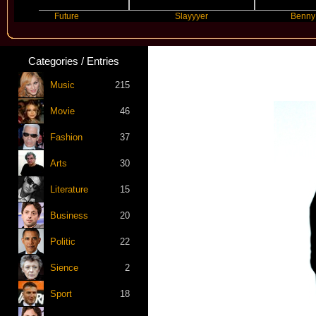
Future
Slayyyer
Benny Blanco
Categories / Entries
Music
215
Movie
46
Fashion
37
Arts
30
Literature
15
Business
20
Politic
22
Sience
2
Sport
18