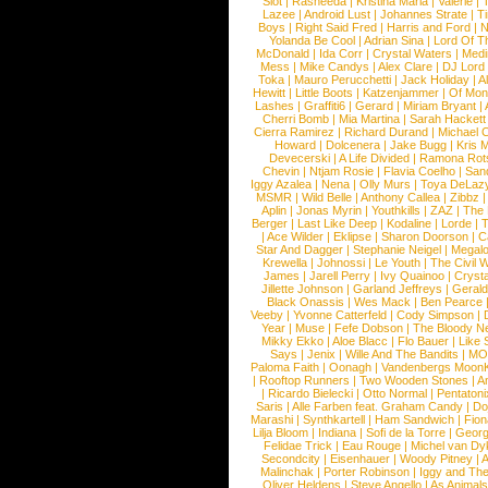
Slot
|
Rasheeda
|
Kristina Maria
|
Valerie
|
Lazee
|
Android Lust
|
Johannes Strate
|
T
Boys
|
Right Said Fred
|
Harris and Ford
|
N
Yolanda Be Cool
|
Adrian Sina
|
Lord Of T
McDonald
|
Ida Corr
|
Crystal Waters
|
Medi
Mess
|
Mike Candys
|
Alex Clare
|
DJ Lord
Toka
|
Mauro Perucchetti
|
Jack Holiday
|
A
Hewitt
|
Little Boots
|
Katzenjammer
|
Of Mon
Lashes
|
Graffiti6
|
Gerard
|
Miriam Bryant
|
Cherri Bomb
|
Mia Martina
|
Sarah Hackett
Cierra Ramirez
|
Richard Durand
|
Michael C
Howard
|
Dolcenera
|
Jake Bugg
|
Kris 
Devecerski
|
A Life Divided
|
Ramona Rots
Chevin
|
Ntjam Rosie
|
Flavia Coelho
|
San
Iggy Azalea
|
Nena
|
Olly Murs
|
Toya DeLaz
MSMR
|
Wild Belle
|
Anthony Callea
|
Zibbz
Aplin
|
Jonas Myrin
|
Youthkills
|
ZAZ
|
The 
Berger
|
Last Like Deep
|
Kodaline
|
Lorde
|
|
Ace Wilder
|
Eklipse
|
Sharon Doorson
|
C
Star And Dagger
|
Stephanie Neigel
|
Megal
Krewella
|
Johnossi
|
Le Youth
|
The Civil 
James
|
Jarell Perry
|
Ivy Quainoo
|
Crysta
Jillette Johnson
|
Garland Jeffreys
|
Gerald
Black Onassis
|
Wes Mack
|
Ben Pearce
Veeby
|
Yvonne Catterfeld
|
Cody Simpson
|
Year
|
Muse
|
Fefe Dobson
|
The Bloody N
Mikky Ekko
|
Aloe Blacc
|
Flo Bauer
|
Like
Says
|
Jenix
|
Wille And The Bandits
|
MO
Paloma Faith
|
Oonagh
|
Vandenbergs Moon
|
Rooftop Runners
|
Two Wooden Stones
|
A
|
Ricardo Bielecki
|
Otto Normal
|
Pentatoni
Saris
|
Alle Farben feat. Graham Candy
|
Do
Marashi
|
Synthkartell
|
Ham Sandwich
|
Fio
Lilja Bloom
|
Indiana
|
Sofi de la Torre
|
Georg
Felidae Trick
|
Eau Rouge
|
Michel van Dy
Secondcity
|
Eisenhauer
|
Woody Pitney
|
A
Malinchak
|
Porter Robinson
|
Iggy and Th
Oliver Heldens
|
Steve Angello
|
As Animal