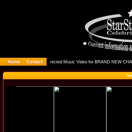
releases m
Ne