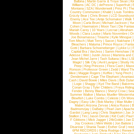
Balbina
|
Martin Garrix & Troye Sivan
|
Ki
Williams
|
AC DC
|
dePresno
|
Superfruit
|
Montana
|
SZA
|
Wunderwelt
|
Prinz Pi
|
The
Country Communion
|
Khalid
|
Louis Tomlin
Grizzly Bear
|
Chris Brown
|
LCD Soundsys
Enemy
|
Ace Tee
|
Antje Schomaker
|
Walk 
Moon
|
Carla Bruni
|
Michael Jackson
|
Yu
Cohen
|
Haematom
|
Moon Taxi
|
Die Fantas
Mariah Carey
|
10 Years
|
Lecrae
|
Abraham
Woods
|
Clara Louise
|
Mario Novembre
|
Or
Joe Bonamassa
|
Tinashe
|
Kylie Minogue
Tom Misch
|
Matt Terry
|
Saxon
|
Nakhane
|
Bleachers
|
Maluma
|
Prince Royce
|
Fanta
Gotti
|
Barbara Schoeneberger
|
Lykke Li
|
Capital Bra
|
VanJess
|
Samm Henshaw
|
M
Adesse
|
Wet
|
Justin Jesso
|
Marteria and 
Jean Michel Jarre
|
Tash Sultana
|
Ilira
|
LS
Magic!
|
Silk City
|
Avril Lavigne
|
Shotty H
Peep
|
King Princess
|
Flora Cash
|
Maxw
Ronson
|
Professor Green
|
Zedd
|
Ward T
Alive
|
Maggie Rogers
|
Koffee
|
Yung Pinch
Dendemann
|
Cage The Elephant
|
Avantas
Cash
|
David Bowie
|
Miles Davis
|
Bob Dyla
|
Logic
|
Shaggy
|
Kyd The Band
|
Bakerm
Conan Gray
|
Tyler Childers
|
Freya Ridin
Fender
|
Benny Blanco
|
Sheryl Crow
|
Sea
Summer Walker
|
Marius Mueller-Westernh
Blowfish
|
Luke Combs
|
Celeste
|
Oh Won
Dagny
|
Easy Life
|
Bob Marley
|
Mae Muller
Mabel
|
Arizona Zervas
|
Anica Russo
|
B
Badmomzjay
|
DaBaby
|
Pearl Jam
|
Apach
Gardot
|
Lang Lang
|
Chris Stapleton
|
Jax J
Stallion
|
Tini
|
Jason Derulo
|
Kid Cudi
|
Paul
F Gibbons
|
Mick Jagger
|
24kGoldn
|
Jan D
Joy Crookes
|
Mimi Webb
|
Jon Batiste
|
Disarstar
|
Shania Twain
|
Esther Graf
|
ree
6PM RECORDS
|
Olivia Rodrigo
|
Renee 