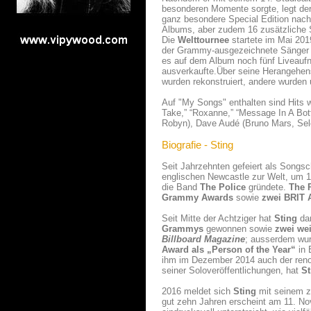
besonderen Momente sorgte, legt der
ganz besondere Special Edition nach:
Albums, aber zudem 16 zusätzliche S
Die
Welttournee
startete im Mai 201
der Grammy-ausgezeichnete Sänger ei
es auf dem Album noch fünf Liveaufn
ausverkaufte.Über seine Herangehens
wurden rekonstruiert, andere wurden 
Auf "My Songs" enthalten sind Hits 
Take,” “Roxanne,” “Message In A Bot
Robyn), Dave Audé (Bruno Mars, Sel
Biografie - Sting
Seit Jahrzehnten gefeiert als Songsc
englischen Newcastle zur Welt, um 
die Band
The Police
gründete.
The 
Grammy Awards
sowie
zwei BRIT 
Seit Mitte der Achtziger hat
Sting
dar
Grammys
gewonnen sowie
zwei wei
Billboard Magazine
; ausserdem wur
Award als „Person of the Year“
in 
ihm im Dezember 2014 auch der re
seiner Soloveröffentlichungen, hat
St
2016 meldet sich
Sting
mit seinem z
gut zehn Jahren erscheint am 11. N