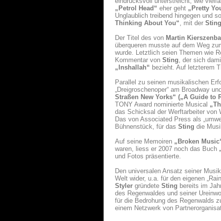
eindrucksvoll unterstreicht, wie viel
„Petrol Head“
eher geht
„Pretty Yo
Unglaublich treibend hingegen und so
Thinking About You“
, mit der
Stin
Der Titel des von
Martin Kierszenb
überqueren musste auf dem Weg zum 
wurde. Letztlich seien Themen wie R
Kommentar von
Sting
, der sich dam
„Inshallah“
bezieht. Auf letzterem Tr
Parallel zu seinen musikalischen Erf
„Dreigroschenoper“ am Broadway und
Straßen New Yorks“ („A Guide to 
TONY Award nominierte Musical
„Th
das Schicksal der Werftarbeiter von 
Das von Associated Press als „umwer
Bühnenstück, für das
Sting
die Musi
Auf seine Memoiren
„Broken Music
waren, liess er 2007 noch das Buch
und Fotos präsentierte.
Den universalen Ansatz seiner Musik
Welt wider, u.a. für den eigenen „Ra
Styler
gründete
Sting
bereits im Ja
des Regenwaldes und seiner Ureinwo
für die Bedrohung des Regenwalds zu
einem Netzwerk von Partnerorganisati