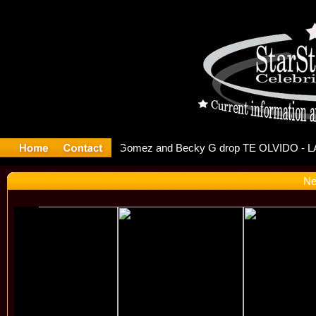
 Debuts S
Ne