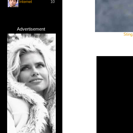
Internet
10
Advertisement
Sting