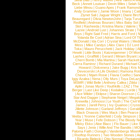
Silvia Dias
|
Henry Maske
|
Ava Takes A Wa
Beck
|
Annett Louisan
|
Devin Miles
|
Selah 
Liebe Minou
|
Guano Apes
|
Frank Ramond
Andy Grammer
|
Jamie Woon
|
Imany
|
Cat
Ziynet Sali
|
Jaguar Wright
|
Diane Birc
Beauregard
|
Olivia NewtonJohn
|
Tarja Tur
Redfield
|
Andreas Bourani
|
Miss Baby Sol
Slot
|
Rasheeda
|
Kristina Maria
|
Valerie
|
Lazee
|
Android Lust
|
Johannes Strate
|
T
Boys
|
Right Said Fred
|
Harris and Ford
|
N
Yolanda Be Cool
|
Adrian Sina
|
Lord Of T
McDonald
|
Ida Corr
|
Crystal Waters
|
Medi
Mess
|
Mike Candys
|
Alex Clare
|
DJ Lord
Toka
|
Mauro Perucchetti
|
Jack Holiday
|
A
Hewitt
|
Little Boots
|
Katzenjammer
|
Of Mon
Lashes
|
Graffiti6
|
Gerard
|
Miriam Bryant
|
Cherri Bomb
|
Mia Martina
|
Sarah Hackett
Cierra Ramirez
|
Richard Durand
|
Michael C
Howard
|
Dolcenera
|
Jake Bugg
|
Kris 
Devecerski
|
A Life Divided
|
Ramona Rots
Chevin
|
Ntjam Rosie
|
Flavia Coelho
|
San
Iggy Azalea
|
Nena
|
Olly Murs
|
Toya DeLaz
MSMR
|
Wild Belle
|
Anthony Callea
|
Zibbz
Aplin
|
Jonas Myrin
|
Youthkills
|
ZAZ
|
The 
Berger
|
Last Like Deep
|
Kodaline
|
Lorde
|
|
Ace Wilder
|
Eklipse
|
Sharon Doorson
|
C
Star And Dagger
|
Stephanie Neigel
|
Megal
Krewella
|
Johnossi
|
Le Youth
|
The Civil 
James
|
Jarell Perry
|
Ivy Quainoo
|
Crysta
Jillette Johnson
|
Garland Jeffreys
|
Gerald
Black Onassis
|
Wes Mack
|
Ben Pearce
Veeby
|
Yvonne Catterfeld
|
Cody Simpson
|
Year
|
Muse
|
Fefe Dobson
|
The Bloody N
Mikky Ekko
|
Aloe Blacc
|
Flo Bauer
|
Like
Says
|
Jenix
|
Wille And The Bandits
|
MO
Paloma Faith
|
Oonagh
|
Vandenbergs Moon
|
Rooftop Runners
|
Two Wooden Stones
|
A
|
Ricardo Bielecki
|
Otto Normal
|
Pentatoni