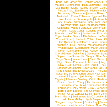
Saris
|
Alle Farben feat. Graham Candy
|
Do
Marashi
|
Synthkartell
|
Ham Sandwich
|
Fio
Lilja Bloom
|
Indiana
|
Sofi de la Torre
|
Georg
Felidae Trick
|
Eau Rouge
|
Michel van Dy
Secondcity
|
Eisenhauer
|
Woody Pitney
|
A
Malinchak
|
Porter Robinson
|
Iggy and Th
Oliver Heldens
|
Steve Angello
|
As Animal
Lary
|
Grace
|
Adrenaline Rush
|
Tom Gaeb
Nervous Nellie
|
Dee Dee Bridgewater
|
Commons
|
Vegas
|
Maraaya
|
Wretch 32
Avener
|
Colbie Caillat
|
Conchita Wurst
|
Rhonda
|
Josef Salvat
|
Acollective
|
From Ki
Cops
|
Nneka
|
Swiss & Die Andern
|
La Conf
Years & Years
|
Hardwell
|
Calvin Harris
|
Ch
The Queens
|
Pentatones
|
Kafka Tamura
Nightwish
|
Ellie Goulding
|
Morgan James
Wunderkynd
|
SuperScum
|
Martin Luke 
Nottet
|
Mans Zelmerloew
|
Alesso
|
Sarah
Cheryl Green
|
Delta Rae
|
Disclosure
|
Lion
Supino
|
Joe Stone
|
Lizz Wright
|
Niila
|
Br
Troye Sivan
|
Kelvin Jones
|
David Garrett
Blige
|
Shana Pearson
|
Felix Jaehn
|
Katy 
Findlay
|
Neil Thomas
|
Jack Garratt
|
The L
Seconds Of Summer
|
Elton John
|
Fall Ou
Kygo
|
Jonas Blue
|
Alessia Cara
|
The Cha
Sara
|
Billy
|
Ollie Gabriel
|
Lucas Newman
Axwel & Ingrosso
|
Alicia Keys
|
Justin Ti
Eagulls
|
Johannes Oerding
|
Calvin Harris 
Posner
|
Brooke Candy
|
The Lumineers
|
Gavin DeGraw
|
MIA
|
Norma Jean Mart
Ferguson
|
Ricky Martin
|
Juicy J & Kany
Berry
|
John Legend
|
The Chemical Broth
Pillath
|
Alma
|
LaBrassBanda
|
Luke Chris
Martin Garrix
|
Snakeships & MO
|
Louka
|
D
Hotel
|
Peter Maffay
|
Highly Suspect
|
K
Stargate
|
Joey Badass
|
Gretta Ray
|
Samed
Brandenstein
|
Jennifer Hudson
|
Noah Cy