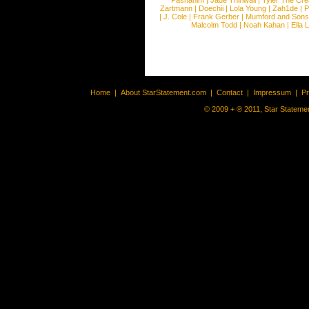
Pashanim
|
Jade Thirlwall
|
Tyler The Cre
Zartmann
|
Doechii
|
Lola Young
|
Zah1de
|
P
|
J. Cole
|
Frank Gerber
|
Mumford and Sons
Malcolm Todd
|
Noah Kahan
|
Ella 
Home
|
About StarStatement.com
|
Contact
|
Impressum
|
P
© 2009 + ® 2011, Star Statemen