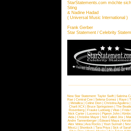
StarStatements.com möchte sich
Sting
& Nadine Hadad
( Universal Music International )
Frank Gerber
Star Statement / Celebrity State
New Star Statement:
Taylor Swift
|
Sabrina C
Rae
|
Central Cee
|
Selena Gomez
|
Raye
|
T
|
Metallica
|
Celine Dion
|
Christina Aguilera
Charli XCX
|
Bruce Springsteen
|
The Beatl
Rosenberg
|
Frauke Ludowig
|
Vitas
|
Frida
Nick Carter
|
Lucenzo
|
Pigeon John
|
Kimbr
Aida
|
Christine Mayer
|
Not Called Jinx
|
Ma
Andre Tannenberger
|
Edward Maya
|
Kersti
Alex Velea
|
Ava Rocks
|
Youn Sunnah
|
Nev
MissLi
|
Shonlock
|
Tara Priya
|
Sick of Sara