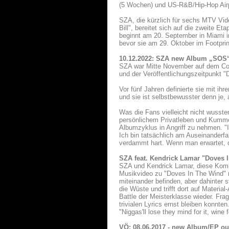
(5 Wochen) und US-R&B/Hip-Hop Airpl
SZA, die kürzlich für sechs MTV Vid
Bill", bereitet sich auf die zweite E
beginnt am 20. September in Miami 
bevor sie am 29. Oktober im Footprin
10.12.2022: SZA new Album „SOS“
SZA war Mitte November auf dem Cov
und der Veröffentlichungszeitpunkt 
Vor fünf Jahren definierte sie mit ih
und sie ist selbstbewusster denn je,
Was die Fans vielleicht nicht wuss
persönlichem Privatleben und Kummer
Albumzyklus in Angriff zu nehmen. "
Ich bin tatsächlich am Auseinanderfal
verdammt hart. Wenn man erwartet,
SZA feat. Kendrick Lamar "Doves 
SZA und Kendrick Lamar, diese Komb
Musikvideo zu "Doves In The Wind" m
miteinander befinden, aber dahinter 
die Wüste und trifft dort auf Materi
Battle der Meisterklasse wieder. Frag
trivialen Lyrics ernst bleiben konnten
"Niggas'll lose they mind for it, wine fo
VÖ: 08.06.2017 - new Album/EP ou