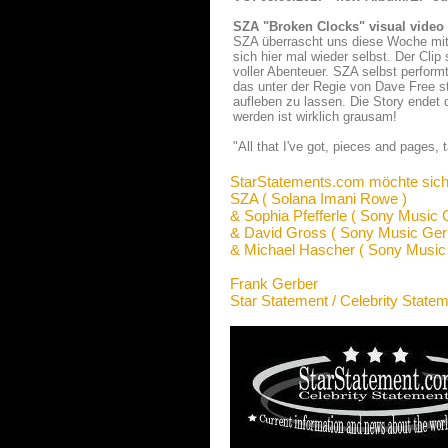
SZA "Broken Clocks" visual video
SZA überrascht uns diese Woche mit 
sich hier mal wieder selbst. Der Clip 
voller Abenteuer. SZA selbst perfo
das unter der Regie von Dave Free st
aufleben zu lassen. Die Story endet d
werden ist wirklich grausam!
"All that I've got, pieces and pages, t
StarStatements.com möchte sich
SZA ( Solana Imani Rowe )
& Sophia Pfefferle ( Sony Music
& David Gross ( Sony Music Ge
& Michael Hascher ( Sony Musi
Frank Gerber
Star Statement / Celebrity State