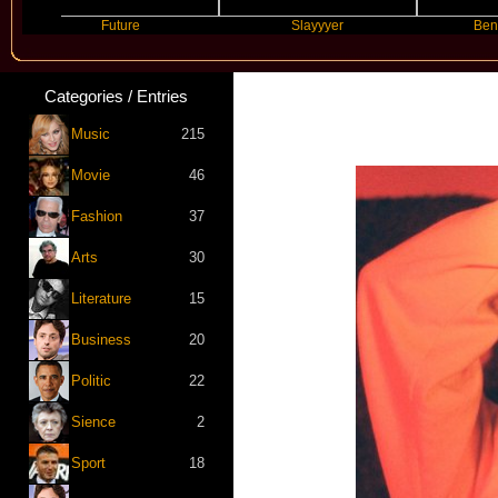
Future
Slayyyer
Benny Blanco
Categories / Entries
Music
215
Movie
46
Fashion
37
Arts
30
Literature
15
Business
20
Politic
22
Sience
2
Sport
18