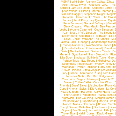
MSMR
|
Wild Belle
|
Anthony Callea
|
Zibbz
Aplin
|
Jonas Myrin
|
Youthkills
|
ZAZ
|
The 
Berger
|
Last Like Deep
|
Kodaline
|
Lorde
|
|
Ace Wilder
|
Eklipse
|
Sharon Doorson
|
C
Star And Dagger
|
Stephanie Neigel
|
Megal
Krewella
|
Johnossi
|
Le Youth
|
The Civil 
James
|
Jarell Perry
|
Ivy Quainoo
|
Crysta
Jillette Johnson
|
Garland Jeffreys
|
Gerald
Black Onassis
|
Wes Mack
|
Ben Pearce
Veeby
|
Yvonne Catterfeld
|
Cody Simpson
|
Year
|
Muse
|
Fefe Dobson
|
The Bloody N
Mikky Ekko
|
Aloe Blacc
|
Flo Bauer
|
Like
Says
|
Jenix
|
Wille And The Bandits
|
MO
Paloma Faith
|
Oonagh
|
Vandenbergs Moon
|
Rooftop Runners
|
Two Wooden Stones
|
A
|
Ricardo Bielecki
|
Otto Normal
|
Pentatoni
Saris
|
Alle Farben feat. Graham Candy
|
Do
Marashi
|
Synthkartell
|
Ham Sandwich
|
Fio
Lilja Bloom
|
Indiana
|
Sofi de la Torre
|
Georg
Felidae Trick
|
Eau Rouge
|
Michel van Dy
Secondcity
|
Eisenhauer
|
Woody Pitney
|
A
Malinchak
|
Porter Robinson
|
Iggy and Th
Oliver Heldens
|
Steve Angello
|
As Animal
Lary
|
Grace
|
Adrenaline Rush
|
Tom Gaeb
Nervous Nellie
|
Dee Dee Bridgewater
|
Commons
|
Vegas
|
Maraaya
|
Wretch 32
Avener
|
Colbie Caillat
|
Conchita Wurst
|
Rhonda
|
Josef Salvat
|
Acollective
|
From Ki
Cops
|
Nneka
|
Swiss & Die Andern
|
La Conf
Years & Years
|
Hardwell
|
Calvin Harris
|
Ch
The Queens
|
Pentatones
|
Kafka Tamura
Nightwish
|
Ellie Goulding
|
Morgan James
Wunderkynd
|
SuperScum
|
Martin Luke 
Nottet
|
Mans Zelmerloew
|
Alesso
|
Sarah
Cheryl Green
|
Delta Rae
|
Disclosure
|
Lion
Supino
|
Joe Stone
|
Lizz Wright
|
Niila
|
Br
Troye Sivan
|
Kelvin Jones
|
David Garrett