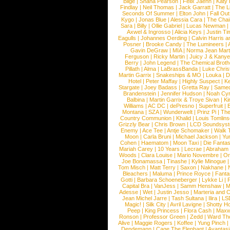
Blige
|
Shana Pearson
|
Felix Jaehn
|
Katy 
Findlay
|
Neil Thomas
|
Jack Garratt
|
The L
Seconds Of Summer
|
Elton John
|
Fall Ou
Kygo
|
Jonas Blue
|
Alessia Cara
|
The Cha
Sara
|
Billy
|
Ollie Gabriel
|
Lucas Newman
Axwel & Ingrosso
|
Alicia Keys
|
Justin Ti
Eagulls
|
Johannes Oerding
|
Calvin Harris 
Posner
|
Brooke Candy
|
The Lumineers
|
Gavin DeGraw
|
MIA
|
Norma Jean Mart
Ferguson
|
Ricky Martin
|
Juicy J & Kany
Berry
|
John Legend
|
The Chemical Broth
Pillath
|
Alma
|
LaBrassBanda
|
Luke Chris
Martin Garrix
|
Snakeships & MO
|
Louka
|
D
Hotel
|
Peter Maffay
|
Highly Suspect
|
K
Stargate
|
Joey Badass
|
Gretta Ray
|
Samed
Brandenstein
|
Jennifer Hudson
|
Noah Cy
Balbina
|
Martin Garrix & Troye Sivan
|
Ki
Williams
|
AC DC
|
dePresno
|
Superfruit
|
Montana
|
SZA
|
Wunderwelt
|
Prinz Pi
|
The
Country Communion
|
Khalid
|
Louis Tomlin
Grizzly Bear
|
Chris Brown
|
LCD Soundsys
Enemy
|
Ace Tee
|
Antje Schomaker
|
Walk 
Moon
|
Carla Bruni
|
Michael Jackson
|
Yu
Cohen
|
Haematom
|
Moon Taxi
|
Die Fantas
Mariah Carey
|
10 Years
|
Lecrae
|
Abraham
Woods
|
Clara Louise
|
Mario Novembre
|
Or
Joe Bonamassa
|
Tinashe
|
Kylie Minogue
Tom Misch
|
Matt Terry
|
Saxon
|
Nakhane
|
Bleachers
|
Maluma
|
Prince Royce
|
Fanta
Gotti
|
Barbara Schoeneberger
|
Lykke Li
|
Capital Bra
|
VanJess
|
Samm Henshaw
|
M
Adesse
|
Wet
|
Justin Jesso
|
Marteria and 
Jean Michel Jarre
|
Tash Sultana
|
Ilira
|
LS
Magic!
|
Silk City
|
Avril Lavigne
|
Shotty H
Peep
|
King Princess
|
Flora Cash
|
Maxw
Ronson
|
Professor Green
|
Zedd
|
Ward T
Alive
|
Maggie Rogers
|
Koffee
|
Yung Pinch
Dendemann
|
Cage The Elephant
|
Avantas