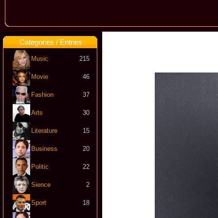
Categories / Entries
Music
215
Movie
46
Fashion
37
Arts
30
Literature
15
Business
20
Politic
22
Sience
2
Sport
18