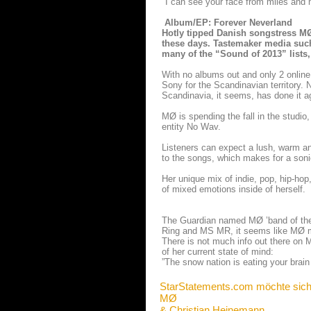
"I can see your face from miles and 
Album/EP: Forever Neverland
Hotly tipped Danish songstress MØ
these days. Tastemaker media suc
many of the “Sound of 2013” lists, 
With no albums out and only 2 online 
Sony for the Scandinavian territory
Scandinavia, it seems, has done it a
MØ is spending the fall in the studio
entity No Wav.
Listeners can expect a lush, warm an
to the songs, which makes for a sonic
Her unique mix of indie, pop, hip-hop,
of mixed emotions inside of herself.
The Guardian named MØ ’band of the 
Ring and MS MR, it seems like MØ mi
There is not much info out there on 
of her current state of mind:
”The snow nation is eating your brain
StarStatements.com möchte sich
MØ
& Christian Heinemann