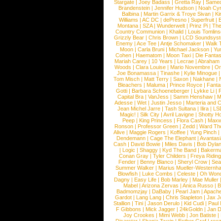
Stargate
|
Joey Badass
|
Gretta Ray
|
Samed
Brandenstein
|
Jennifer Hudson
|
Noah Cy
Balbina
|
Martin Garrix & Troye Sivan
|
Ki
Williams
|
AC DC
|
dePresno
|
Superfruit
|
Montana
|
SZA
|
Wunderwelt
|
Prinz Pi
|
The
Country Communion
|
Khalid
|
Louis Tomlin
Grizzly Bear
|
Chris Brown
|
LCD Soundsys
Enemy
|
Ace Tee
|
Antje Schomaker
|
Walk 
Moon
|
Carla Bruni
|
Michael Jackson
|
Yu
Cohen
|
Haematom
|
Moon Taxi
|
Die Fantas
Mariah Carey
|
10 Years
|
Lecrae
|
Abraham
Woods
|
Clara Louise
|
Mario Novembre
|
Or
Joe Bonamassa
|
Tinashe
|
Kylie Minogue
Tom Misch
|
Matt Terry
|
Saxon
|
Nakhane
|
Bleachers
|
Maluma
|
Prince Royce
|
Fanta
Gotti
|
Barbara Schoeneberger
|
Lykke Li
|
Capital Bra
|
VanJess
|
Samm Henshaw
|
M
Adesse
|
Wet
|
Justin Jesso
|
Marteria and 
Jean Michel Jarre
|
Tash Sultana
|
Ilira
|
LS
Magic!
|
Silk City
|
Avril Lavigne
|
Shotty H
Peep
|
King Princess
|
Flora Cash
|
Maxw
Ronson
|
Professor Green
|
Zedd
|
Ward T
Alive
|
Maggie Rogers
|
Koffee
|
Yung Pinch
Dendemann
|
Cage The Elephant
|
Avantas
Cash
|
David Bowie
|
Miles Davis
|
Bob Dyla
|
Logic
|
Shaggy
|
Kyd The Band
|
Bakerm
Conan Gray
|
Tyler Childers
|
Freya Ridin
Fender
|
Benny Blanco
|
Sheryl Crow
|
Sea
Summer Walker
|
Marius Mueller-Westernh
Blowfish
|
Luke Combs
|
Celeste
|
Oh Won
Dagny
|
Easy Life
|
Bob Marley
|
Mae Muller
Mabel
|
Arizona Zervas
|
Anica Russo
|
B
Badmomzjay
|
DaBaby
|
Pearl Jam
|
Apach
Gardot
|
Lang Lang
|
Chris Stapleton
|
Jax J
Stallion
|
Tini
|
Jason Derulo
|
Kid Cudi
|
Paul
F Gibbons
|
Mick Jagger
|
24kGoldn
|
Jan D
Joy Crookes
|
Mimi Webb
|
Jon Batiste
|