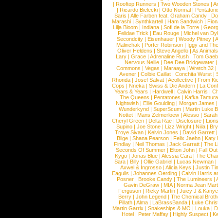
|
Rooftop Runners
|
Two Wooden Stones
|
A
|
Ricardo Bielecki
|
Otto Normal
|
Pentatoni
Saris
|
Alle Farben feat. Graham Candy
|
Do
Marashi
|
Synthkartell
|
Ham Sandwich
|
Fio
Lilja Bloom
|
Indiana
|
Sofi de la Torre
|
Georg
Felidae Trick
|
Eau Rouge
|
Michel van Dy
Secondcity
|
Eisenhauer
|
Woody Pitney
|
A
Malinchak
|
Porter Robinson
|
Iggy and Th
Oliver Heldens
|
Steve Angello
|
As Animal
Lary
|
Grace
|
Adrenaline Rush
|
Tom Gaeb
Nervous Nellie
|
Dee Dee Bridgewater
|
Commons
|
Vegas
|
Maraaya
|
Wretch 32
Avener
|
Colbie Caillat
|
Conchita Wurst
|
Rhonda
|
Josef Salvat
|
Acollective
|
From Ki
Cops
|
Nneka
|
Swiss & Die Andern
|
La Conf
Years & Years
|
Hardwell
|
Calvin Harris
|
Ch
The Queens
|
Pentatones
|
Kafka Tamura
Nightwish
|
Ellie Goulding
|
Morgan James
Wunderkynd
|
SuperScum
|
Martin Luke 
Nottet
|
Mans Zelmerloew
|
Alesso
|
Sarah
Cheryl Green
|
Delta Rae
|
Disclosure
|
Lion
Supino
|
Joe Stone
|
Lizz Wright
|
Niila
|
Br
Troye Sivan
|
Kelvin Jones
|
David Garrett
Blige
|
Shana Pearson
|
Felix Jaehn
|
Katy 
Findlay
|
Neil Thomas
|
Jack Garratt
|
The L
Seconds Of Summer
|
Elton John
|
Fall Ou
Kygo
|
Jonas Blue
|
Alessia Cara
|
The Cha
Sara
|
Billy
|
Ollie Gabriel
|
Lucas Newman
Axwel & Ingrosso
|
Alicia Keys
|
Justin Ti
Eagulls
|
Johannes Oerding
|
Calvin Harris 
Posner
|
Brooke Candy
|
The Lumineers
|
Gavin DeGraw
|
MIA
|
Norma Jean Mart
Ferguson
|
Ricky Martin
|
Juicy J & Kany
Berry
|
John Legend
|
The Chemical Broth
Pillath
|
Alma
|
LaBrassBanda
|
Luke Chris
Martin Garrix
|
Snakeships & MO
|
Louka
|
D
Hotel
|
Peter Maffay
|
Highly Suspect
|
K