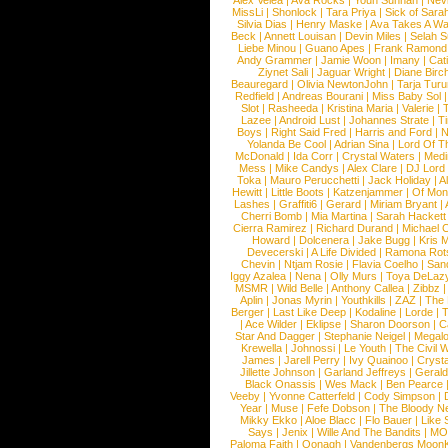
Alex Velea
|
Ava Rocks
|
Youn Sunnah
|
Nev
MissLi
|
Shonlock
|
Tara Priya
|
Sick of Sara
Silvia Dias
|
Henry Maske
|
Ava Takes A Wa
Beck
|
Annett Louisan
|
Devin Miles
|
Selah 
Liebe Minou
|
Guano Apes
|
Frank Ramond
Andy Grammer
|
Jamie Woon
|
Imany
|
Cat
Ziynet Sali
|
Jaguar Wright
|
Diane Birc
Beauregard
|
Olivia NewtonJohn
|
Tarja Tur
Redfield
|
Andreas Bourani
|
Miss Baby Sol
Slot
|
Rasheeda
|
Kristina Maria
|
Valerie
|
Lazee
|
Android Lust
|
Johannes Strate
|
T
Boys
|
Right Said Fred
|
Harris and Ford
|
N
Yolanda Be Cool
|
Adrian Sina
|
Lord Of T
McDonald
|
Ida Corr
|
Crystal Waters
|
Medi
Mess
|
Mike Candys
|
Alex Clare
|
DJ Lord
Toka
|
Mauro Perucchetti
|
Jack Holiday
|
A
Hewitt
|
Little Boots
|
Katzenjammer
|
Of Mon
Lashes
|
Graffiti6
|
Gerard
|
Miriam Bryant
|
Cherri Bomb
|
Mia Martina
|
Sarah Hackett
Cierra Ramirez
|
Richard Durand
|
Michael C
Howard
|
Dolcenera
|
Jake Bugg
|
Kris 
Devecerski
|
A Life Divided
|
Ramona Rots
Chevin
|
Ntjam Rosie
|
Flavia Coelho
|
San
Iggy Azalea
|
Nena
|
Olly Murs
|
Toya DeLaz
MSMR
|
Wild Belle
|
Anthony Callea
|
Zibbz
Aplin
|
Jonas Myrin
|
Youthkills
|
ZAZ
|
The 
Berger
|
Last Like Deep
|
Kodaline
|
Lorde
|
|
Ace Wilder
|
Eklipse
|
Sharon Doorson
|
C
Star And Dagger
|
Stephanie Neigel
|
Megal
Krewella
|
Johnossi
|
Le Youth
|
The Civil 
James
|
Jarell Perry
|
Ivy Quainoo
|
Crysta
Jillette Johnson
|
Garland Jeffreys
|
Gerald
Black Onassis
|
Wes Mack
|
Ben Pearce
Veeby
|
Yvonne Catterfeld
|
Cody Simpson
|
Year
|
Muse
|
Fefe Dobson
|
The Bloody N
Mikky Ekko
|
Aloe Blacc
|
Flo Bauer
|
Like
Says
|
Jenix
|
Wille And The Bandits
|
MO
Paloma Faith
|
Oonagh
|
Vandenbergs Moon