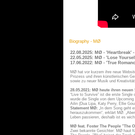
Biography - MØ
22.08.2025: MØ - 'Heartbreak'
22.05.2025: MØ - 'Lose Yoursel
17.06.2022: MØ - 'True Romanc
MØ hat vor kurzem ihre neue Website 
Prozess und ihren künstlerischen Ge
sowie zu neuer Musik und Kreativität 
28.05.2021: MØ heute ihren neuen S
“Live to Survive” ist die erste Sing
wurde die Single von dem Upcoming P
Ailin (Dua Lipa, Katy Perry, Ellie Gou
Statement MØ:
„In dem Song geht es
herauszukommen“, erklärt MØ. „Aber 
Leben passieren, deshalb ist es wicht
MØ feat. Foster The People "The 
Zwei bekannte Gesichter: MØ haut fü