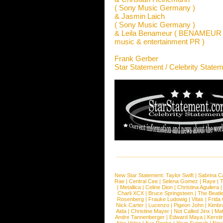
( Sony Music Germany )
& Jasmin Laich
( Sony Music Germany )
& Leila Benameur ( BENAMEU
music & entertainment PR )
Frank Gerber
Star Statement / Celebrity State
New Star Statement:
Taylor Swift
|
Sabrina C
Rae
|
Central Cee
|
Selena Gomez
|
Raye
|
T
|
Metallica
|
Celine Dion
|
Christina Aguilera
Charli XCX
|
Bruce Springsteen
|
The Beatl
Rosenberg
|
Frauke Ludowig
|
Vitas
|
Frida
Nick Carter
|
Lucenzo
|
Pigeon John
|
Kimbr
Aida
|
Christine Mayer
|
Not Called Jinx
|
Ma
Andre Tannenberger
|
Edward Maya
|
Kersti