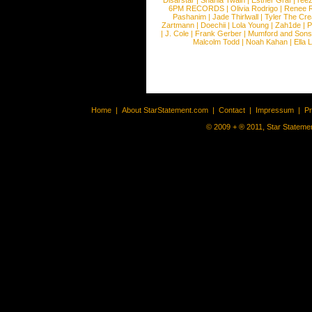
Disarstar
|
Shania Twain
|
Esther Graf
|
ree
6PM RECORDS
|
Olivia Rodrigo
|
Renee 
Pashanim
|
Jade Thirlwall
|
Tyler The Cre
Zartmann
|
Doechii
|
Lola Young
|
Zah1de
|
P
|
J. Cole
|
Frank Gerber
|
Mumford and Sons
Malcolm Todd
|
Noah Kahan
|
Ella 
Home
|
About StarStatement.com
|
Contact
|
Impressum
|
P
© 2009 + ® 2011, Star Statemen