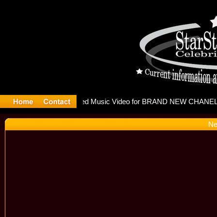
eleases m
Ne