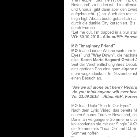
The People. "Blur" heisst der Track 
Neverland" zu finden ist - hier aller
und Chorus, gibt dann aber den zweit
aufgebraucht ;) ) ab. Auch den restl
thigh-high Absatzboots gefährlich na
durch die dunkle City kutschiert. Bi
durch Europa.
"Let me out, I'm trapped in a blur sta
VÖ: 30.10.2018 - Album/EP: Forev
MØ
"Imaginary Friend"
MØ
teased diese Woche weiter ihr
Eyes"
und
"Way Down"
, die nächst
alias
Karen Marie Aagaard Ørsted
Seit der Veröffentlichung ihres Deb
einzigartigen Pop eine ganz
eigene 
mehr wegzudenken. Im November ist
einen Besuch ab.
"Are we all alone out here? Record
do you think anyone will ever hea
Vö: 21.09.2018 Album/EP: Foreve
MØ feat. Diplo "Sun In Our Eyes"
Nach dem Lyric Video, das bereits Mit
neuen Albums Forever Neverland, das 
Dänin an vergangene Sommer und ver
kollaborierten sie mit der Single "X
die Sommerhits "Lean On" mit DJ Sna
Sommer hoffen.