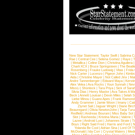
New Star Statement:
Taylor Swift
|
Sabrina C
Rae
|
Central Cee
|
Selena Gomez
|
Raye
|
T
|
Metallica
|
Celine Dion
|
Christina Aguilera
Charli XCX
|
Bruce Springsteen
|
The Beatl
Rosenberg
|
Frauke Ludowig
|
Vitas
|
Frida
Nick Carter
|
Lucenzo
|
Pigeon John
|
Kimbr
Aida
|
Christine Mayer
|
Not Called Jinx
|
Ma
Andre Tannenberger
|
Edward Maya
|
Kersti
Alex Velea
|
Ava Rocks
|
Youn Sunnah
|
Nev
MissLi
|
Shonlock
|
Tara Priya
|
Sick of Sara
Silvia Dias
|
Henry Maske
|
Ava Takes A Wa
Beck
|
Annett Louisan
|
Devin Miles
|
Selah 
Liebe Minou
|
Guano Apes
|
Frank Ramond
Andy Grammer
|
Jamie Woon
|
Imany
|
Cat
Ziynet Sali
|
Jaguar Wright
|
Diane Birc
Beauregard
|
Olivia NewtonJohn
|
Tarja Tur
Redfield
|
Andreas Bourani
|
Miss Baby Sol
Slot
|
Rasheeda
|
Kristina Maria
|
Valerie
|
Lazee
|
Android Lust
|
Johannes Strate
|
T
Boys
|
Right Said Fred
|
Harris and Ford
|
N
Yolanda Be Cool
|
Adrian Sina
|
Lord Of T
McDonald
|
Ida Corr
|
Crystal Waters
|
Medi