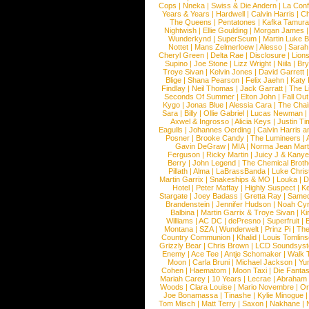
Cops
|
Nneka
|
Swiss & Die Andern
|
La Conf
Years & Years
|
Hardwell
|
Calvin Harris
|
Ch
The Queens
|
Pentatones
|
Kafka Tamura
Nightwish
|
Ellie Goulding
|
Morgan James
Wunderkynd
|
SuperScum
|
Martin Luke 
Nottet
|
Mans Zelmerloew
|
Alesso
|
Sarah
Cheryl Green
|
Delta Rae
|
Disclosure
|
Lion
Supino
|
Joe Stone
|
Lizz Wright
|
Niila
|
Br
Troye Sivan
|
Kelvin Jones
|
David Garrett
Blige
|
Shana Pearson
|
Felix Jaehn
|
Katy 
Findlay
|
Neil Thomas
|
Jack Garratt
|
The L
Seconds Of Summer
|
Elton John
|
Fall Ou
Kygo
|
Jonas Blue
|
Alessia Cara
|
The Cha
Sara
|
Billy
|
Ollie Gabriel
|
Lucas Newman
Axwel & Ingrosso
|
Alicia Keys
|
Justin Ti
Eagulls
|
Johannes Oerding
|
Calvin Harris 
Posner
|
Brooke Candy
|
The Lumineers
|
Gavin DeGraw
|
MIA
|
Norma Jean Mart
Ferguson
|
Ricky Martin
|
Juicy J & Kany
Berry
|
John Legend
|
The Chemical Broth
Pillath
|
Alma
|
LaBrassBanda
|
Luke Chris
Martin Garrix
|
Snakeships & MO
|
Louka
|
D
Hotel
|
Peter Maffay
|
Highly Suspect
|
K
Stargate
|
Joey Badass
|
Gretta Ray
|
Samed
Brandenstein
|
Jennifer Hudson
|
Noah Cy
Balbina
|
Martin Garrix & Troye Sivan
|
Ki
Williams
|
AC DC
|
dePresno
|
Superfruit
|
Montana
|
SZA
|
Wunderwelt
|
Prinz Pi
|
The
Country Communion
|
Khalid
|
Louis Tomlin
Grizzly Bear
|
Chris Brown
|
LCD Soundsys
Enemy
|
Ace Tee
|
Antje Schomaker
|
Walk 
Moon
|
Carla Bruni
|
Michael Jackson
|
Yu
Cohen
|
Haematom
|
Moon Taxi
|
Die Fantas
Mariah Carey
|
10 Years
|
Lecrae
|
Abraham
Woods
|
Clara Louise
|
Mario Novembre
|
Or
Joe Bonamassa
|
Tinashe
|
Kylie Minogue
Tom Misch
|
Matt Terry
|
Saxon
|
Nakhane
|