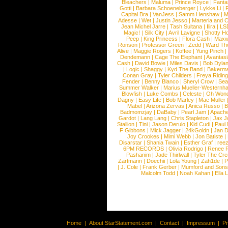
Bleachers
|
Maluma
|
Prince Royce
|
Fanta
Gotti
|
Barbara Schoeneberger
|
Lykke Li
|
Capital Bra
|
VanJess
|
Samm Henshaw
|
M
Adesse
|
Wet
|
Justin Jesso
|
Marteria and 
Jean Michel Jarre
|
Tash Sultana
|
Ilira
|
LS
Magic!
|
Silk City
|
Avril Lavigne
|
Shotty H
Peep
|
King Princess
|
Flora Cash
|
Maxw
Ronson
|
Professor Green
|
Zedd
|
Ward T
Alive
|
Maggie Rogers
|
Koffee
|
Yung Pinch
Dendemann
|
Cage The Elephant
|
Avantas
Cash
|
David Bowie
|
Miles Davis
|
Bob Dyla
|
Logic
|
Shaggy
|
Kyd The Band
|
Bakerm
Conan Gray
|
Tyler Childers
|
Freya Ridin
Fender
|
Benny Blanco
|
Sheryl Crow
|
Sea
Summer Walker
|
Marius Mueller-Westernh
Blowfish
|
Luke Combs
|
Celeste
|
Oh Won
Dagny
|
Easy Life
|
Bob Marley
|
Mae Muller
Mabel
|
Arizona Zervas
|
Anica Russo
|
B
Badmomzjay
|
DaBaby
|
Pearl Jam
|
Apach
Gardot
|
Lang Lang
|
Chris Stapleton
|
Jax J
Stallion
|
Tini
|
Jason Derulo
|
Kid Cudi
|
Paul
F Gibbons
|
Mick Jagger
|
24kGoldn
|
Jan D
Joy Crookes
|
Mimi Webb
|
Jon Batiste
|
Disarstar
|
Shania Twain
|
Esther Graf
|
ree
6PM RECORDS
|
Olivia Rodrigo
|
Renee 
Pashanim
|
Jade Thirlwall
|
Tyler The Cre
Zartmann
|
Doechii
|
Lola Young
|
Zah1de
|
P
|
J. Cole
|
Frank Gerber
|
Mumford and Sons
Malcolm Todd
|
Noah Kahan
|
Ella 
Home
|
About StarStatement.com
|
Contact
|
Impressum
|
P