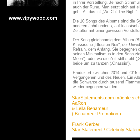
in Ihrer Vorstellung. Je nach Stimm
auch der Ruhe. Man setzt sich auf e
geht. All das ist „We Cut The Night“.
Die 10 Songs des Albums sind die S
anderen Jahrhunderts, auf klassisch
Zeitalter mit einer gewissen Vorstell
Der Song gleichnamig dem Album (Blo
Klassische „Blouson Noir“, der Unwi
Refrain, dem Anfang. Sie begegnen
seinen Minimalismus in den Bann zieht
Moon“), oder wo die Zeit still steht
beide um zu tanzen („Onassis“).
Produziert zwischen 2014 und 2015 i
Vergangenen und des Neuen. Ein Album
die Schwärze durch tausend Flammen 
wieder begegnen werden.
StarStatements.com möchte sich
AaRon
& Leila Benameur
( Benameur Promotion )
Frank Gerber
Star Statement / Celebrity State