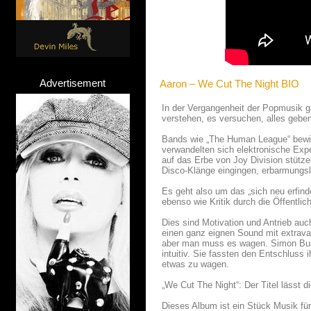
Advertisement
Aaron – We Cut The Night BIO
In der Vergangenheit der Popmusik 
verstehen, es versuchen, alles geben.
Bands wie „The Human League“ bewies
verwandelten sich elektronische Expe
auf das Erbe von Joy Division stütz
Disco-Klänge eingingen, erbarmungsl
Es geht also um das „sich neu erfinde
ebenso wie Kritik durch die Öffentli
Dies sind Motivation und Antrieb auc
einen ganz eignen Sound mit extrava
aber man muss es wagen. Simon Buret
intuitiv. Sie fassten den Entschlus
etwas zu wagen.
„We Cut The Night“: Der Titel lässt
Dieses Album ist ein Stück Musik für 