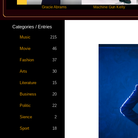
Gracie Abrams
Machine Gun Kelly
Categories / Entries
Music
215
Movie
46
Fashion
37
Arts
30
Literature
15
Business
20
Politic
22
Sience
2
Sport
18