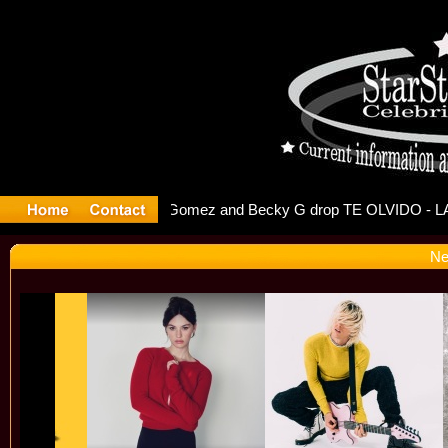
 Debuts S
Ne