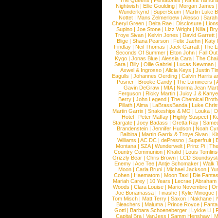
The Queens
|
Pentatones
|
Kafka Tamura
Nightwish
|
Ellie Goulding
|
Morgan James
Wunderkynd
|
SuperScum
|
Martin Luke 
Nottet
|
Mans Zelmerloew
|
Alesso
|
Sarah
Cheryl Green
|
Delta Rae
|
Disclosure
|
Lion
Supino
|
Joe Stone
|
Lizz Wright
|
Niila
|
Br
Troye Sivan
|
Kelvin Jones
|
David Garrett
Blige
|
Shana Pearson
|
Felix Jaehn
|
Katy 
Findlay
|
Neil Thomas
|
Jack Garratt
|
The L
Seconds Of Summer
|
Elton John
|
Fall Ou
Kygo
|
Jonas Blue
|
Alessia Cara
|
The Cha
Sara
|
Billy
|
Ollie Gabriel
|
Lucas Newman
Axwel & Ingrosso
|
Alicia Keys
|
Justin Ti
Eagulls
|
Johannes Oerding
|
Calvin Harris 
Posner
|
Brooke Candy
|
The Lumineers
|
Gavin DeGraw
|
MIA
|
Norma Jean Mart
Ferguson
|
Ricky Martin
|
Juicy J & Kany
Berry
|
John Legend
|
The Chemical Broth
Pillath
|
Alma
|
LaBrassBanda
|
Luke Chris
Martin Garrix
|
Snakeships & MO
|
Louka
|
D
Hotel
|
Peter Maffay
|
Highly Suspect
|
K
Stargate
|
Joey Badass
|
Gretta Ray
|
Samed
Brandenstein
|
Jennifer Hudson
|
Noah Cy
Balbina
|
Martin Garrix & Troye Sivan
|
Ki
Williams
|
AC DC
|
dePresno
|
Superfruit
|
Montana
|
SZA
|
Wunderwelt
|
Prinz Pi
|
The
Country Communion
|
Khalid
|
Louis Tomlin
Grizzly Bear
|
Chris Brown
|
LCD Soundsys
Enemy
|
Ace Tee
|
Antje Schomaker
|
Walk 
Moon
|
Carla Bruni
|
Michael Jackson
|
Yu
Cohen
|
Haematom
|
Moon Taxi
|
Die Fantas
Mariah Carey
|
10 Years
|
Lecrae
|
Abraham
Woods
|
Clara Louise
|
Mario Novembre
|
Or
Joe Bonamassa
|
Tinashe
|
Kylie Minogue
Tom Misch
|
Matt Terry
|
Saxon
|
Nakhane
|
Bleachers
|
Maluma
|
Prince Royce
|
Fanta
Gotti
|
Barbara Schoeneberger
|
Lykke Li
|
Capital Bra
|
VanJess
|
Samm Henshaw
|
M