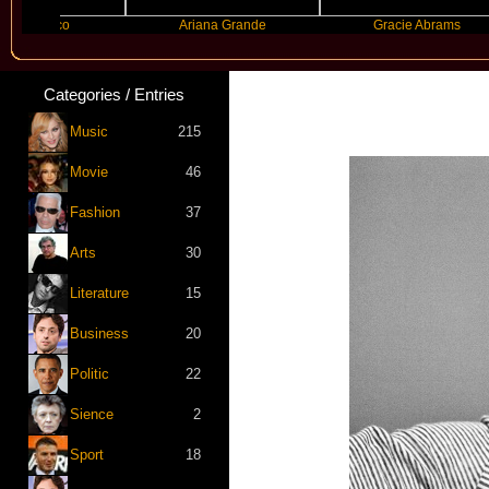
anco
Ariana Grande
Gracie Abrams
Categories / Entries
Music
215
Movie
46
Fashion
37
Arts
30
Literature
15
Business
20
Politic
22
Sience
2
Sport
18