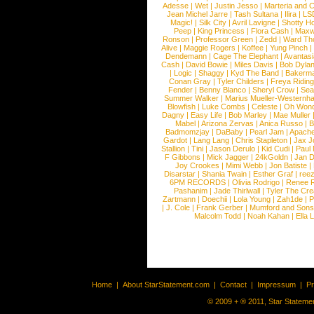
Adesse
|
Wet
|
Justin Jesso
|
Marteria and 
Jean Michel Jarre
|
Tash Sultana
|
Ilira
|
LS
Magic!
|
Silk City
|
Avril Lavigne
|
Shotty H
Peep
|
King Princess
|
Flora Cash
|
Maxw
Ronson
|
Professor Green
|
Zedd
|
Ward T
Alive
|
Maggie Rogers
|
Koffee
|
Yung Pinch
Dendemann
|
Cage The Elephant
|
Avantas
Cash
|
David Bowie
|
Miles Davis
|
Bob Dyla
|
Logic
|
Shaggy
|
Kyd The Band
|
Bakerm
Conan Gray
|
Tyler Childers
|
Freya Ridin
Fender
|
Benny Blanco
|
Sheryl Crow
|
Sea
Summer Walker
|
Marius Mueller-Westernh
Blowfish
|
Luke Combs
|
Celeste
|
Oh Won
Dagny
|
Easy Life
|
Bob Marley
|
Mae Muller
Mabel
|
Arizona Zervas
|
Anica Russo
|
B
Badmomzjay
|
DaBaby
|
Pearl Jam
|
Apach
Gardot
|
Lang Lang
|
Chris Stapleton
|
Jax J
Stallion
|
Tini
|
Jason Derulo
|
Kid Cudi
|
Paul
F Gibbons
|
Mick Jagger
|
24kGoldn
|
Jan D
Joy Crookes
|
Mimi Webb
|
Jon Batiste
|
Disarstar
|
Shania Twain
|
Esther Graf
|
ree
6PM RECORDS
|
Olivia Rodrigo
|
Renee 
Pashanim
|
Jade Thirlwall
|
Tyler The Cre
Zartmann
|
Doechii
|
Lola Young
|
Zah1de
|
P
|
J. Cole
|
Frank Gerber
|
Mumford and Sons
Malcolm Todd
|
Noah Kahan
|
Ella 
Home
|
About StarStatement.com
|
Contact
|
Impressum
|
P
© 2009 + ® 2011, Star Statemen