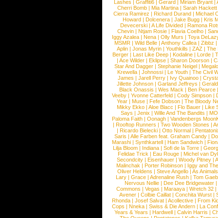
Lashes
|
Graffiti6
|
Gerard
|
Miriam Bryant
|
Cherri Bomb
|
Mia Martina
|
Sarah Hackett
Cierra Ramirez
|
Richard Durand
|
Michael C
Howard
|
Dolcenera
|
Jake Bugg
|
Kris 
Devecerski
|
A Life Divided
|
Ramona Rots
Chevin
|
Ntjam Rosie
|
Flavia Coelho
|
San
Iggy Azalea
|
Nena
|
Olly Murs
|
Toya DeLaz
MSMR
|
Wild Belle
|
Anthony Callea
|
Zibbz
Aplin
|
Jonas Myrin
|
Youthkills
|
ZAZ
|
The 
Berger
|
Last Like Deep
|
Kodaline
|
Lorde
|
|
Ace Wilder
|
Eklipse
|
Sharon Doorson
|
C
Star And Dagger
|
Stephanie Neigel
|
Megal
Krewella
|
Johnossi
|
Le Youth
|
The Civil 
James
|
Jarell Perry
|
Ivy Quainoo
|
Crysta
Jillette Johnson
|
Garland Jeffreys
|
Gerald
Black Onassis
|
Wes Mack
|
Ben Pearce
Veeby
|
Yvonne Catterfeld
|
Cody Simpson
|
Year
|
Muse
|
Fefe Dobson
|
The Bloody N
Mikky Ekko
|
Aloe Blacc
|
Flo Bauer
|
Like
Says
|
Jenix
|
Wille And The Bandits
|
MO
Paloma Faith
|
Oonagh
|
Vandenbergs Moon
|
Rooftop Runners
|
Two Wooden Stones
|
A
|
Ricardo Bielecki
|
Otto Normal
|
Pentatoni
Saris
|
Alle Farben feat. Graham Candy
|
Do
Marashi
|
Synthkartell
|
Ham Sandwich
|
Fio
Lilja Bloom
|
Indiana
|
Sofi de la Torre
|
Georg
Felidae Trick
|
Eau Rouge
|
Michel van Dy
Secondcity
|
Eisenhauer
|
Woody Pitney
|
A
Malinchak
|
Porter Robinson
|
Iggy and Th
Oliver Heldens
|
Steve Angello
|
As Animal
Lary
|
Grace
|
Adrenaline Rush
|
Tom Gaeb
Nervous Nellie
|
Dee Dee Bridgewater
|
Commons
|
Vegas
|
Maraaya
|
Wretch 32
Avener
|
Colbie Caillat
|
Conchita Wurst
|
Rhonda
|
Josef Salvat
|
Acollective
|
From Ki
Cops
|
Nneka
|
Swiss & Die Andern
|
La Conf
Years & Years
|
Hardwell
|
Calvin Harris
|
Ch