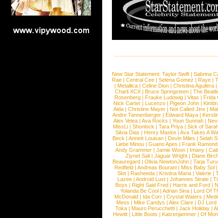
New Star Statement:
Taylor Swift
|
Sabrina C
Rae
|
Central Cee
|
Selena Gomez
|
Raye
|
T
|
Metallica
|
Celine Dion
|
Christina Aguilera
Charli XCX
|
Bruce Springsteen
|
The Beatl
Rosenberg
|
Frauke Ludowig
|
Vitas
|
Frida
Nick Carter
|
Lucenzo
|
Pigeon John
|
Kimbr
Aida
|
Christine Mayer
|
Not Called Jinx
|
Ma
Andre Tannenberger
|
Edward Maya
|
Kersti
Alex Velea
|
Ava Rocks
|
Youn Sunnah
|
Nev
MissLi
|
Shonlock
|
Tara Priya
|
Sick of Sara
Silvia Dias
|
Henry Maske
|
Ava Takes A Wa
Beck
|
Annett Louisan
|
Devin Miles
|
Selah 
Liebe Minou
|
Guano Apes
|
Frank Ramond
Andy Grammer
|
Jamie Woon
|
Imany
|
Cat
Ziynet Sali
|
Jaguar Wright
|
Diane Birc
Beauregard
|
Olivia NewtonJohn
|
Tarja Tur
Redfield
|
Andreas Bourani
|
Miss Baby Sol
Slot
|
Rasheeda
|
Kristina Maria
|
Valerie
|
Lazee
|
Android Lust
|
Johannes Strate
|
T
Boys
|
Right Said Fred
|
Harris and Ford
|
N
Yolanda Be Cool
|
Adrian Sina
|
Lord Of T
McDonald
|
Ida Corr
|
Crystal Waters
|
Medi
Mess
|
Mike Candys
|
Alex Clare
|
DJ Lord
Toka
|
Mauro Perucchetti
|
Jack Holiday
|
A
Hewitt
|
Little Boots
|
Katzenjammer
|
Of Mon