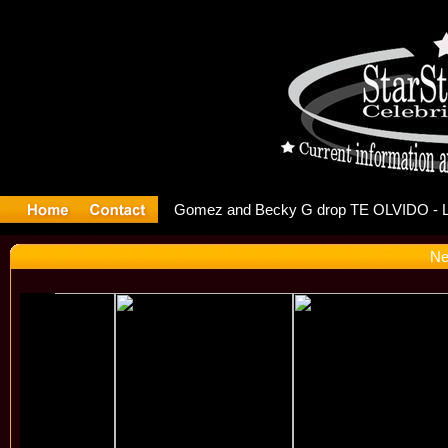
r Debuts S
Ne