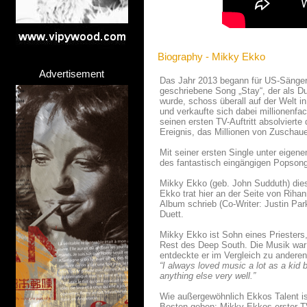
Biography - Mikky Ekko
Advertisement
Das Jahr 2013 begann für US-Sänger
geschriebene Song „Stay“, der als Du
wurde, schoss überall auf der Welt in
und verkaufte sich dabei millionenfa
seinen ersten TV-Auftritt absolviert
Ereignis, das Millionen von Zuschaue
Mit seiner ersten Single unter eigen
des fantastisch eingängigen Popsongs
Mikky Ekko (geb. John Sudduth) die
Ekko trat hier an der Seite von Rihan
Album schrieb (Co-Writer: Justin Pa
Duett.
Mikky Ekko ist Sohn eines Priesters,
Rest des Deep South. Die Musik war 
entdeckte er im Vergleich zu anderen 
“I always loved music a lot as a kid b
anything else very well.”
Wie außergewöhnlich Ekkos Talent is
Besten geben: Mikky Ekkos erster TV-