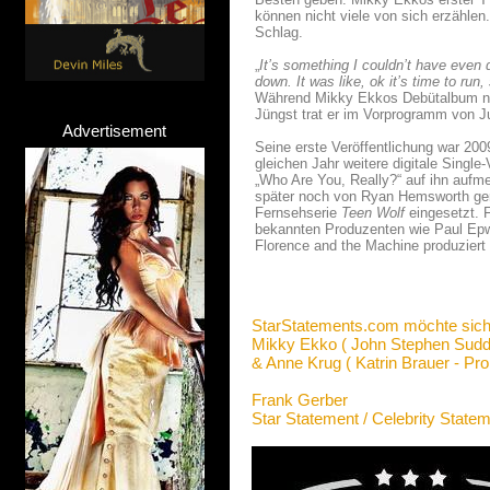
können nicht viele von sich erzähle
Schlag.
„
It’s something I couldn’t have even d
down. It was like, ok it’s time to run,
Während Mikky Ekkos Debütalbum noch
Jüngst trat er im Vorprogramm von Ju
Advertisement
Seine erste Veröffentlichung war 200
gleichen Jahr weitere digitale Sing
„Who Are You, Really?“ auf ihn aufm
später noch von Ryan Hemsworth gere
Fernsehserie
Teen Wolf
eingesetzt. F
bekannten Produzenten wie Paul Epwo
Florence and the Machine produziert 
StarStatements.com möchte sich
Mikky Ekko ( John Stephen Sudd
& Anne Krug ( Katrin Brauer - Pr
Frank Gerber
Star Statement / Celebrity State