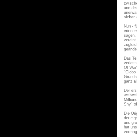
zwische
und deu
unerwar
sicher 
Nun - f
erinner
sagen, 
vereint
zugleic
geänder
Das Tea
verlass
Of War“
"Globo 
Grundre
ganz al
Der ers
weltwei
Million
Shy" tr
Die Ori
der eig
und gro
hat uns
vermag 