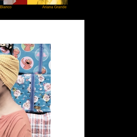
Ariana Grande
Gracie Abrams
Mac