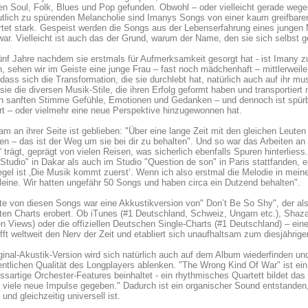
n Soul, Folk, Blues und Pop gefunden. Obwohl – oder vielleicht gerade wege
tlich zu spürenden Melancholie sind Imanys Songs von einer kaum greifbare
tet stark. Gespeist werden die Songs aus der Lebenserfahrung eines jungen 
war. Vielleicht ist auch das der Grund, warum der Name, den sie sich selbst 
ünf Jahre nachdem sie erstmals für Aufmerksamkeit gesorgt hat - ist Imany z
n, sehen wir im Geiste eine junge Frau – fast noch mädchenhaft – mittlerweil
dass sich die Transformation, die sie durchlebt hat, natürlich auch auf ihr m
 sie die diversen Musik-Stile, die ihren Erfolg geformt haben und transportiert 
h sanften Stimme Gefühle, Emotionen und Gedanken – und dennoch ist spürba
t – oder vielmehr eine neue Perspektive hinzugewonnen hat.
m an ihrer Seite ist geblieben: "Über eine lange Zeit mit den gleichen Leuten z
en – das ist der Weg um sie bei dir zu behalten". Und so war das Arbeiten a
 trägt, geprägt von vielen Reisen, was sicherlich ebenfalls Spuren hinterliess
Studio" in Dakar als auch im Studio "Question de son" in Paris stattfanden, e
gel ist ‚Die Musik kommt zuerst‘. Wenn ich also erstmal die Melodie in me
leine. Wir hatten ungefähr 50 Songs und haben circa ein Dutzend behalten".
te von diesen Songs war eine Akkustikversion von" Don’t Be So Shy", der als
ten Charts erobert. Ob iTunes (#1 Deutschland, Schweiz, Ungarn etc.), Shaz
en Views) oder die offiziellen Deutschen Single-Charts (#1 Deutschland) – eine
ifft weltweit den Nerv der Zeit und etabliert sich unaufhaltsam zum diesjähri
ginal-Akustik-Version wird sich natürlich auch auf dem Album wiederfinden un
entlichen Qualität des Longplayers ablenken. "The Wrong Kind Of War" ist ei
ssartige Orchester-Features beinhaltet - ein rhythmisches Quartett bildet d
 viele neue Impulse gegeben." Dadurch ist ein organischer Sound entstanden
und gleichzeitig universell ist.