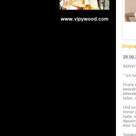
Biogra
28.06.
IMANY 
" Ich h
Imany m
beeindr
lebende
feilen,
Und so 
immer g
hatte, 
diesem 
ihrer S
Seitdem