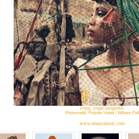
Imany, singer-songwriter,
Photocredit: Polydor Island / William Piel
www.imanymusic.com