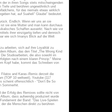
n der in ihren Songs stets mitschwingenden
n Tiefe und berühren ungewöhnlich und
Mädchens, für das niemals etwas wirklich
gegeben hat, auf Suaheli" Glaube" bedeutet.
urück. Endlich. Wenn wir uns an sie
e ist sie eine Mutter und man kann durchaus
usikalisches Schaffen auswirkt. Nach wie vor
mittels ihrer einzigartig tiefen und dennoch
r wie sich Imanys Blick auf die Welt
u arbeiten, sich auf ihre Loyalität zu
n dem Album, das den Titel „The Wrong Kind
. Die Studioarbeiten, die also sowohl im
rfolgten nach einem klaren Prinzip:" Meine
inem Kopf habe, kommt das Schreiben von
 Filatov and Karas–Remix derzeit die
am (TOP 10 weltweit), Youtube (117
s scheint offensichtlich - "Don’t Be So
gen Sommerhit.
d der Erfolg des Remixes sollte nicht von
n Album, dass aufwendig produziert wurde
as Fundament der Band: "Das Live-Spielen
, der die Menschen direkt zu berühren