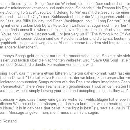
t auch für die Lyrics. Songs über die Wahrheit, die Liebe, über sich selbst – 
ine Art miteinander verwoben und verbunden. So handelt" No Reason No Rhym
ie „Nothing To Save“. „You Don’t Belong To Me“ erzählt die Geschichte eine
während" I Used To Cry" einen Schlussstrich unter die Vergangenheit zieht un
nd Jazz, wie Billie Holiday und Dinah Washington, holt." I Long For You" ist 
g mit einer starken Bob Dylan Note. Sein Einfluss ist sogar noch mehr bei "I
te one finds oneself in when one falls in love. There's nothing left of you – 
 You're not ill, you're just not well… or just very well!" "The Wrong Kind Of 
gänger. "Auf diesem Album sind die Melodien stärker und die Lyrics bestimme
graphisch – sogar weit weg davon. Aber ich nehme trotzdem viel Inspiration
em anderer Menschen".
 Imanys Songs geht es nicht nur um die romantische Liebe. So zeigt sie sich
ssiert und täglich über die Nachrichten verbreitet wird." Save Our Soul" ist e
en oder Gewalt, die durchs Fernsehen verherrlicht wird.
sing Tide", das mit einem etwas bitteren Unterton daher kommt, wirkt fast e
Thema Umwelt." Die kollektive Blindheit mit der wir leben, kann unser aller En
usionierend anmutenden Songs wirken wie das Resultat eines imaginären Ges
n Generation." There Were Tear"s ist ein gebührendes Tribut an den letzten 
and fight, without simply bowing your head and accepting things as they are".
t ausser Frage, dass Imany eine ganze Reihe von Fehlschlägen hat erleben m
lichen Weg hat nehmen müssen, um dahin zu kommen, wo sie heute steht und 
s Neue." It is in darkness that belief in the light is best" (*), sagt sie uns in 
bum. Message angekommen, mehr muss man nicht sagen.
 Rostand