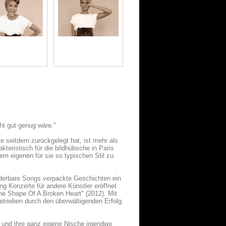
cht gut genug wäre."
e seitdem zurückgelegt hat, ist mehr als
kteristisch für die bildhübsche in Paris
em eigenen für sie so typischen Stil zu
underbare Songs verpackte Geschichten ein
g Konzerte für andere Künstler eröffnet
The Shape Of A Broken Heart" (2012). Mit
etrieben durch den überwältigenden Erfolg
t und ihre ganz eigene Nische irgendwo