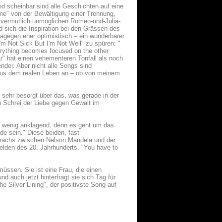
und scheinbar sind alle Geschichten auf eine
e" von der Bewältigung einer Trennung,
r vermutlich unmöglichen Romeo-und-Julia-
d sich die Inspiration bei den Grässen des
dagegen eher optimistisch – ein wunderbarer
'm Not Sick But I'm Not Well" zu spüren: "
everything becomes focused on the other
War" hat einen vehementeren Tonfall als noch
nder. Aber nicht alle Songs sind
 aus dem realen Leben an – ob von meinem
 sehr besorgt über das, was gerade in der
in Schrei der Liebe gegen Gewalt im
in wenig anklagend, denn es geht um das
de sein." Diese beiden, fast
prächs zwischen Nelson Mandela und der
Helden des 20. Jahrhunderts. "You have to
üssen. Sie ist eine Frau, die einen
auch jetzt hinterfragt sie sich Tag für
"The Silver Lining", der positivste Song auf