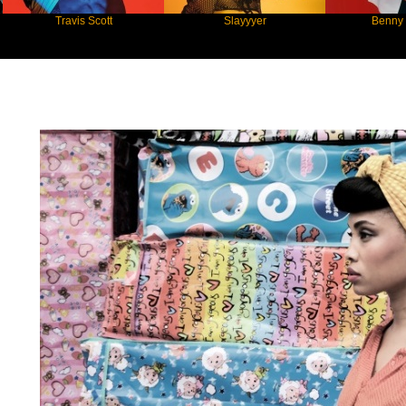
Travis Scott
Slayyyer
Benny Blanco
Star Statement International / Imany