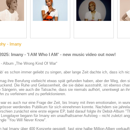
phy - Imany
2025: Imany - 'I AM Who I AM' - new music video out now!
- Album „The Wrong Kind Of War“
ab‘ es schon immer geliebt zu singen, aber lange Zeit dachte ich, dass ich ni
ag ihre Berufung vielleicht etwas spät gefunden haben, aber der Weg, den si
uckend. Die Ruhe und Gelassenheit, die sie dabei ausstrahlt, ist ebenso chara
 Sängerin, wie auch die Tatsache, dass sie niemals aufhört, unentwegt an ihr
 ihn zu verfeinern und zu perfektionieren.
war es auch nur eine Frage der Zeit, bis Imany mit ihren emotionalen, in w
rösser werdendes Publikum für sich einnehmen konnte. Nachdem sie jahrelan
erschien zunächst eine erste eigene EP, bald darauf folgte ihr Debüt-Album "
Longplayer begann für Imany ein unaufhaltsamer Aufstieg – nicht zuletzt ang
ingle "You Will Never Know".
 hat Imany über 400 Konzerte gespielt, fast eine halbe Million Alben verkauf