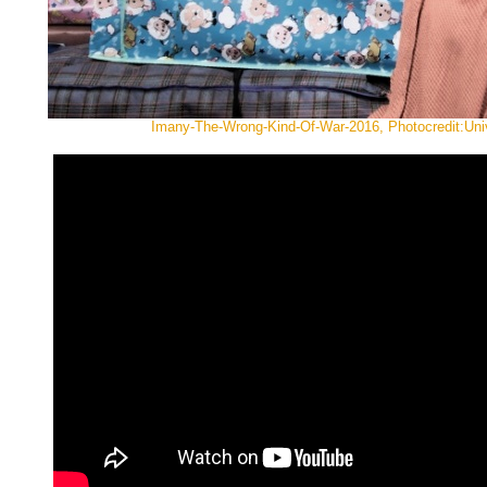
Imany-The-Wrong-Kind-Of-War-2016, Photocredit:Uni