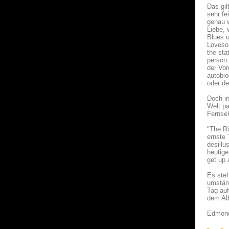
Das gil
sehr fe
genau w
Liebe, 
Blues u
Loveson
the sta
person.
der Vor
autobio
oder d
Doch in
Welt pa
Fernseh
"The Ri
ernste 
desill
heutige
get up 
Es steh
umständ
Tag auf
dem Al
Edmond