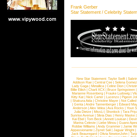
Frank Gerber
Star Statement / Celebrity State
New Star Statement:
Taylor Swift
|
Sabri
Addison Rae
|
Central Cee
|
Selena Gomez
Lady Gaga
|
Metallica
|
Celine Dion
|
Christi
Billie Eilish
|
Charli XCX
|
Bruce Springsteen
Marianne Rosenberg
|
Frauke Ludowig
|
Vit
Kitty Kat
|
Nick Carter
|
Lucenzo
|
Pigeon Jo
|
Shakura Aida
|
Christine Mayer
|
Not Called
|
Genta
|
Andre Tannenberger
|
Edward Ma
Anderson
|
Alex Velea
|
Ava Rocks
|
Youn 
Julia Dietze
|
MissLi
|
Shonlock
|
Tara Priy
Sunrise Avenue
|
Silvia Dias
|
Henry Maske
Kai Ebel
|
Tom Beck
|
Annett Louisan
|
Devin
Marina Celeste
|
Liebe Minou
|
Guano Ape
Robbie Williams
|
Andy Grammer
|
Jamie W
Appassionante
|
Ziynet Sali
|
Jaguar Wright
Jack Beauregard
|
Olivia NewtonJohn
|
Tarj