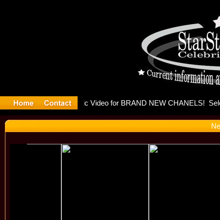
eleases mu
Ne