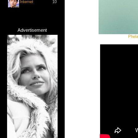
Internet
10
Advertisement
Phela