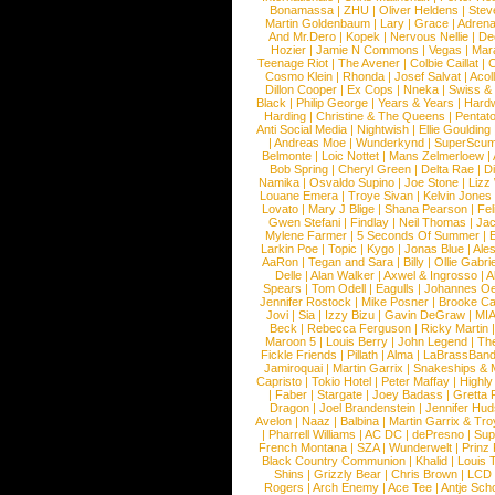
Bonamassa
|
ZHU
|
Oliver Heldens
|
Stev
Martin Goldenbaum
|
Lary
|
Grace
|
Adrena
And Mr.Dero
|
Kopek
|
Nervous Nellie
|
De
Hozier
|
Jamie N Commons
|
Vegas
|
Mar
Teenage Riot
|
The Avener
|
Colbie Caillat
|
C
Cosmo Klein
|
Rhonda
|
Josef Salvat
|
Acol
Dillon Cooper
|
Ex Cops
|
Nneka
|
Swiss &
Black
|
Philip George
|
Years & Years
|
Hardw
Harding
|
Christine & The Queens
|
Pentat
Anti Social Media
|
Nightwish
|
Ellie Goulding
|
Andreas Moe
|
Wunderkynd
|
SuperScu
Belmonte
|
Loic Nottet
|
Mans Zelmerloew
|
Bob Spring
|
Cheryl Green
|
Delta Rae
|
D
Namika
|
Osvaldo Supino
|
Joe Stone
|
Lizz
Louane Emera
|
Troye Sivan
|
Kelvin Jones
Lovato
|
Mary J Blige
|
Shana Pearson
|
Fel
Gwen Stefani
|
Findlay
|
Neil Thomas
|
Jac
Mylene Farmer
|
5 Seconds Of Summer
|
Larkin Poe
|
Topic
|
Kygo
|
Jonas Blue
|
Ale
AaRon
|
Tegan and Sara
|
Billy
|
Ollie Gabrie
Delle
|
Alan Walker
|
Axwel & Ingrosso
|
A
Spears
|
Tom Odell
|
Eagulls
|
Johannes Oe
Jennifer Rostock
|
Mike Posner
|
Brooke C
Jovi
|
Sia
|
Izzy Bizu
|
Gavin DeGraw
|
MIA
Beck
|
Rebecca Ferguson
|
Ricky Martin
Maroon 5
|
Louis Berry
|
John Legend
|
The
Fickle Friends
|
Pillath
|
Alma
|
LaBrassBan
Jamiroquai
|
Martin Garrix
|
Snakeships &
Capristo
|
Tokio Hotel
|
Peter Maffay
|
Highly
|
Faber
|
Stargate
|
Joey Badass
|
Gretta
Dragon
|
Joel Brandenstein
|
Jennifer Hu
Avelon
|
Naaz
|
Balbina
|
Martin Garrix & Tr
|
Pharrell Williams
|
AC DC
|
dePresno
|
Sup
French Montana
|
SZA
|
Wunderwelt
|
Prinz 
Black Country Communion
|
Khalid
|
Louis 
Shins
|
Grizzly Bear
|
Chris Brown
|
LCD 
Rogers
|
Arch Enemy
|
Ace Tee
|
Antje Sc