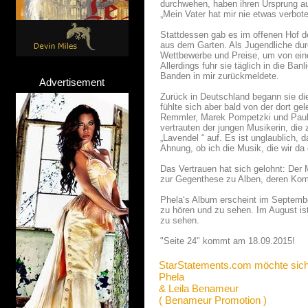
durchwehen, haben ihren Ursprung au
„Mein Vater hat mir nie etwas verbot
Stattdessen gab es im offenen Hof 
aus dem Garten. Als Jugendliche durc
Wettbewerbe und Preise, um von ein
Allerdings fuhr sie täglich in die B
Banden in mir zurückmeldete.
Advertisement
Zurück in Deutschland begann sie di
fühlte sich aber bald von der dort gel
Remmler, Marek Pompetzki und Paul 
vertrauten der jungen Musikerin, di
„Lavendel “ auf. Es ist unglaublich, 
Ahnung, ob ich die Musik, die wir da
Das Vertrauen hat sich gelohnt: Der
zur Gegenthese zu Alben, deren Komp
Phela‘s Album erscheint im Septembe
zu hören und zu sehen. Im August is
zu sehen.
"Seite 24" kommt am 18.09.2015!
StarStatements.com möchte sich
Phela
& Leila Benameur
( Benameur Promotion )