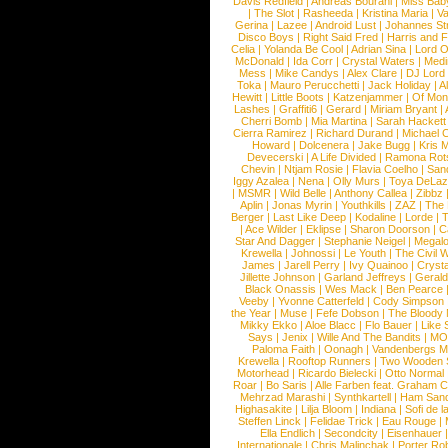
Davis Redfield
|
Andreas Bourani
|
Miss Bab
|
The Slot
|
Rasheeda
|
Kristina Maria
|
Va
Gerina
|
Lazee
|
Android Lust
|
Johannes St
Disco Boys
|
Right Said Fred
|
Harris and 
Celia
|
Yolanda Be Cool
|
Adrian Sina
|
Lord O
McDonald
|
Ida Corr
|
Crystal Waters
|
Medi
Mess
|
Mike Candys
|
Alex Clare
|
DJ Lord
Toka
|
Mauro Perucchetti
|
Jack Holiday
|
A
Hewitt
|
Little Boots
|
Katzenjammer
|
Of Mon
Lashes
|
Graffiti6
|
Gerard
|
Miriam Bryant
|
Cherri Bomb
|
Mia Martina
|
Sarah Hackett
Cierra Ramirez
|
Richard Durand
|
Michael C
Howard
|
Dolcenera
|
Jake Bugg
|
Kris 
Devecerski
|
A Life Divided
|
Ramona Rots
Chevin
|
Ntjam Rosie
|
Flavia Coelho
|
San
Iggy Azalea
|
Nena
|
Olly Murs
|
Toya DeLa
|
MSMR
|
Wild Belle
|
Anthony Callea
|
Zibbz
Aplin
|
Jonas Myrin
|
Youthkills
|
ZAZ
|
The 
Berger
|
Last Like Deep
|
Kodaline
|
Lorde
|
|
Ace Wilder
|
Eklipse
|
Sharon Doorson
|
C
Star And Dagger
|
Stephanie Neigel
|
Megal
Krewella
|
Johnossi
|
Le Youth
|
The Civil 
James
|
Jarell Perry
|
Ivy Quainoo
|
Crysta
Jillette Johnson
|
Garland Jeffreys
|
Gerald
Black Onassis
|
Wes Mack
|
Ben Pearce
Veeby
|
Yvonne Catterfeld
|
Cody Simpson
the Year
|
Muse
|
Fefe Dobson
|
The Bloody
Mikky Ekko
|
Aloe Blacc
|
Flo Bauer
|
Like
Says
|
Jenix
|
Wille And The Bandits
|
MO
Paloma Faith
|
Oonagh
|
Vandenbergs M
Krewella
|
Rooftop Runners
|
Two Wooden 
Motorhead
|
Ricardo Bielecki
|
Otto Normal
Roar
|
Bo Saris
|
Alle Farben feat. Graham 
Mehrzad Marashi
|
Synthkartell
|
Ham San
Highasakite
|
Lilja Bloom
|
Indiana
|
Sofi de l
Steffen Linck
|
Felidae Trick
|
Eau Rouge
|
Ella Endlich
|
Secondcity
|
Eisenhauer
Internationale
|
Chris Malinchak
|
Porter Ro