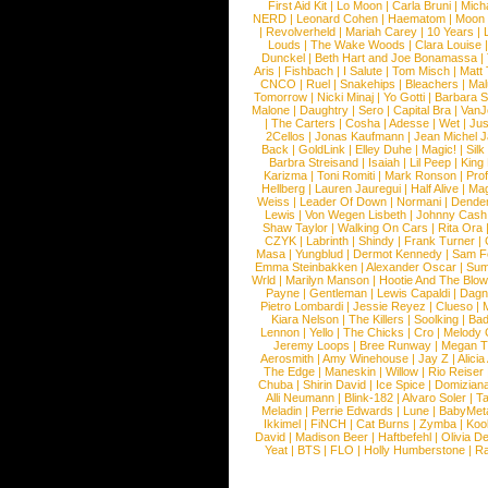
First Aid Kit
|
Lo Moon
|
Carla Bruni
|
Mich
NERD
|
Leonard Cohen
|
Haematom
|
Moon 
|
Revolverheld
|
Mariah Carey
|
10 Years
|
Louds
|
The Wake Woods
|
Clara Louise
Dunckel
|
Beth Hart and Joe Bonamassa
|
Aris
|
Fishbach
|
I Salute
|
Tom Misch
|
Matt 
CNCO
|
Ruel
|
Snakehips
|
Bleachers
|
Ma
Tomorrow
|
Nicki Minaj
|
Yo Gotti
|
Barbara 
Malone
|
Daughtry
|
Sero
|
Capital Bra
|
VanJ
|
The Carters
|
Cosha
|
Adesse
|
Wet
|
Jus
2Cellos
|
Jonas Kaufmann
|
Jean Michel J
Back
|
GoldLink
|
Elley Duhe
|
Magic!
|
Silk
Barbra Streisand
|
Isaiah
|
Lil Peep
|
King
Karizma
|
Toni Romiti
|
Mark Ronson
|
Pro
Hellberg
|
Lauren Jauregui
|
Half Alive
|
Mag
Weiss
|
Leader Of Down
|
Normani
|
Dende
Lewis
|
Von Wegen Lisbeth
|
Johnny Cash
Shaw Taylor
|
Walking On Cars
|
Rita Ora
CZYK
|
Labrinth
|
Shindy
|
Frank Turner
|
Masa
|
Yungblud
|
Dermot Kennedy
|
Sam F
Emma Steinbakken
|
Alexander Oscar
|
Sum
Wrld
|
Marilyn Manson
|
Hootie And The Blow
Payne
|
Gentleman
|
Lewis Capaldi
|
Dag
Pietro Lombardi
|
Jessie Reyez
|
Clueso
|
Kiara Nelson
|
The Killers
|
Soolking
|
Ba
Lennon
|
Yello
|
The Chicks
|
Cro
|
Melody 
Jeremy Loops
|
Bree Runway
|
Megan Th
Aerosmith
|
Amy Winehouse
|
Jay Z
|
Alici
The Edge
|
Maneskin
|
Willow
|
Rio Reiser
Chuba
|
Shirin David
|
Ice Spice
|
Domizian
Alli Neumann
|
Blink-182
|
Alvaro Soler
|
T
Meladin
|
Perrie Edwards
|
Lune
|
BabyMet
Ikkimel
|
FiNCH
|
Cat Burns
|
Zymba
|
Koo
David
|
Madison Beer
|
Haftbefehl
|
Olivia D
Yeat
|
BTS
|
FLO
|
Holly Humberstone
|
Ra