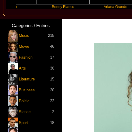
yyyer
Benny Blanco
Ariana Grande
Categories / Entries
Music
215
Movie
46
Fashion
37
Arts
30
Literature
15
Business
20
Politic
22
Sience
2
Sport
18