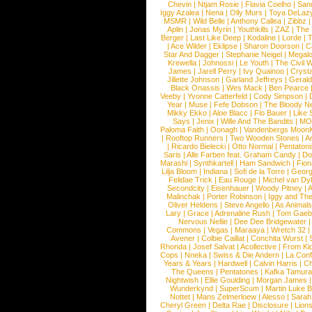
Chevin
|
Ntjam Rosie
|
Flavia Coelho
|
San
Iggy Azalea
|
Nena
|
Olly Murs
|
Toya DeLaz
MSMR
|
Wild Belle
|
Anthony Callea
|
Zibbz
Aplin
|
Jonas Myrin
|
Youthkills
|
ZAZ
|
The 
Berger
|
Last Like Deep
|
Kodaline
|
Lorde
|
|
Ace Wilder
|
Eklipse
|
Sharon Doorson
|
C
Star And Dagger
|
Stephanie Neigel
|
Megal
Krewella
|
Johnossi
|
Le Youth
|
The Civil 
James
|
Jarell Perry
|
Ivy Quainoo
|
Crysta
Jillette Johnson
|
Garland Jeffreys
|
Gerald
Black Onassis
|
Wes Mack
|
Ben Pearce
Veeby
|
Yvonne Catterfeld
|
Cody Simpson
|
Year
|
Muse
|
Fefe Dobson
|
The Bloody N
Mikky Ekko
|
Aloe Blacc
|
Flo Bauer
|
Like
Says
|
Jenix
|
Wille And The Bandits
|
MO
Paloma Faith
|
Oonagh
|
Vandenbergs Moon
|
Rooftop Runners
|
Two Wooden Stones
|
A
|
Ricardo Bielecki
|
Otto Normal
|
Pentatoni
Saris
|
Alle Farben feat. Graham Candy
|
Do
Marashi
|
Synthkartell
|
Ham Sandwich
|
Fio
Lilja Bloom
|
Indiana
|
Sofi de la Torre
|
Georg
Felidae Trick
|
Eau Rouge
|
Michel van Dy
Secondcity
|
Eisenhauer
|
Woody Pitney
|
A
Malinchak
|
Porter Robinson
|
Iggy and Th
Oliver Heldens
|
Steve Angello
|
As Animal
Lary
|
Grace
|
Adrenaline Rush
|
Tom Gaeb
Nervous Nellie
|
Dee Dee Bridgewater
|
Commons
|
Vegas
|
Maraaya
|
Wretch 32
Avener
|
Colbie Caillat
|
Conchita Wurst
|
Rhonda
|
Josef Salvat
|
Acollective
|
From Ki
Cops
|
Nneka
|
Swiss & Die Andern
|
La Conf
Years & Years
|
Hardwell
|
Calvin Harris
|
Ch
The Queens
|
Pentatones
|
Kafka Tamura
Nightwish
|
Ellie Goulding
|
Morgan James
Wunderkynd
|
SuperScum
|
Martin Luke 
Nottet
|
Mans Zelmerloew
|
Alesso
|
Sarah
Cheryl Green
|
Delta Rae
|
Disclosure
|
Lion