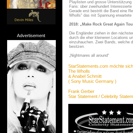
Playlisten und grosse Unterstützung
Fans: über zweihundert Interessierte
Gerade erst bestritt die Band eine R
Wholls" das mit Spannung erwartete 
2018: „Make Rock Great Again Tou
Die Engländer ziehen in den nächst
Advertisement
durch die eher kleineren Locations
einzuhauchen. Zwei Bands, welche du
besitzen.
„Nightmares all around“
StarStatements.com möchte sich
The Wholls
& Anabel Schmitt
( Sony Music Germany )
Frank Gerber
Star Statement / Celebrity State