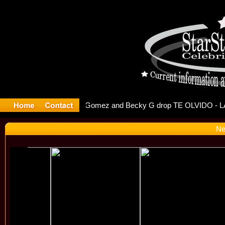
r Debuts S
Ne