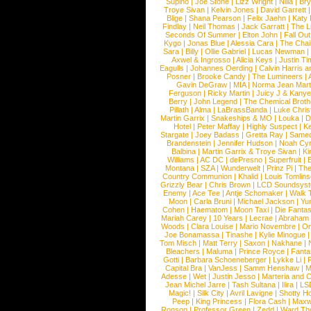
Supino
|
Joe Stone
|
Lizz Wright
|
Niila
|
Br
Troye Sivan
|
Kelvin Jones
|
David Garrett
Blige
|
Shana Pearson
|
Felix Jaehn
|
Katy 
Findlay
|
Neil Thomas
|
Jack Garratt
|
The L
Seconds Of Summer
|
Elton John
|
Fall Ou
Kygo
|
Jonas Blue
|
Alessia Cara
|
The Cha
Sara
|
Billy
|
Ollie Gabriel
|
Lucas Newman
Axwel & Ingrosso
|
Alicia Keys
|
Justin Ti
Eagulls
|
Johannes Oerding
|
Calvin Harris 
Posner
|
Brooke Candy
|
The Lumineers
|
Gavin DeGraw
|
MIA
|
Norma Jean Mart
Ferguson
|
Ricky Martin
|
Juicy J & Kany
Berry
|
John Legend
|
The Chemical Broth
Pillath
|
Alma
|
LaBrassBanda
|
Luke Chris
Martin Garrix
|
Snakeships & MO
|
Louka
|
D
Hotel
|
Peter Maffay
|
Highly Suspect
|
K
Stargate
|
Joey Badass
|
Gretta Ray
|
Samed
Brandenstein
|
Jennifer Hudson
|
Noah Cy
Balbina
|
Martin Garrix & Troye Sivan
|
Ki
Williams
|
AC DC
|
dePresno
|
Superfruit
|
Montana
|
SZA
|
Wunderwelt
|
Prinz Pi
|
The
Country Communion
|
Khalid
|
Louis Tomlin
Grizzly Bear
|
Chris Brown
|
LCD Soundsys
Enemy
|
Ace Tee
|
Antje Schomaker
|
Walk 
Moon
|
Carla Bruni
|
Michael Jackson
|
Yu
Cohen
|
Haematom
|
Moon Taxi
|
Die Fantas
Mariah Carey
|
10 Years
|
Lecrae
|
Abraham
Woods
|
Clara Louise
|
Mario Novembre
|
Or
Joe Bonamassa
|
Tinashe
|
Kylie Minogue
Tom Misch
|
Matt Terry
|
Saxon
|
Nakhane
|
Bleachers
|
Maluma
|
Prince Royce
|
Fanta
Gotti
|
Barbara Schoeneberger
|
Lykke Li
|
Capital Bra
|
VanJess
|
Samm Henshaw
|
M
Adesse
|
Wet
|
Justin Jesso
|
Marteria and 
Jean Michel Jarre
|
Tash Sultana
|
Ilira
|
LS
Magic!
|
Silk City
|
Avril Lavigne
|
Shotty H
Peep
|
King Princess
|
Flora Cash
|
Maxw
Ronson
|
Professor Green
|
Zedd
|
Ward T