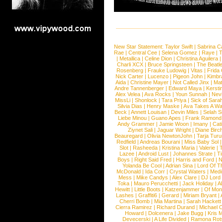
New Star Statement:
Taylor Swift
|
Sabrina C
Rae
|
Central Cee
|
Selena Gomez
|
Raye
|
T
|
Metallica
|
Celine Dion
|
Christina Aguilera
Charli XCX
|
Bruce Springsteen
|
The Beatl
Rosenberg
|
Frauke Ludowig
|
Vitas
|
Frida
Nick Carter
|
Lucenzo
|
Pigeon John
|
Kimbr
Aida
|
Christine Mayer
|
Not Called Jinx
|
Ma
Andre Tannenberger
|
Edward Maya
|
Kersti
Alex Velea
|
Ava Rocks
|
Youn Sunnah
|
Nev
MissLi
|
Shonlock
|
Tara Priya
|
Sick of Sara
Silvia Dias
|
Henry Maske
|
Ava Takes A Wa
Beck
|
Annett Louisan
|
Devin Miles
|
Selah 
Liebe Minou
|
Guano Apes
|
Frank Ramond
Andy Grammer
|
Jamie Woon
|
Imany
|
Cat
Ziynet Sali
|
Jaguar Wright
|
Diane Birc
Beauregard
|
Olivia NewtonJohn
|
Tarja Tur
Redfield
|
Andreas Bourani
|
Miss Baby Sol
Slot
|
Rasheeda
|
Kristina Maria
|
Valerie
|
Lazee
|
Android Lust
|
Johannes Strate
|
T
Boys
|
Right Said Fred
|
Harris and Ford
|
N
Yolanda Be Cool
|
Adrian Sina
|
Lord Of T
McDonald
|
Ida Corr
|
Crystal Waters
|
Medi
Mess
|
Mike Candys
|
Alex Clare
|
DJ Lord
Toka
|
Mauro Perucchetti
|
Jack Holiday
|
A
Hewitt
|
Little Boots
|
Katzenjammer
|
Of Mon
Lashes
|
Graffiti6
|
Gerard
|
Miriam Bryant
|
Cherri Bomb
|
Mia Martina
|
Sarah Hackett
Cierra Ramirez
|
Richard Durand
|
Michael C
Howard
|
Dolcenera
|
Jake Bugg
|
Kris 
Devecerski
|
A Life Divided
|
Ramona Rots