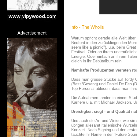
Info - The Wholls
Advertisement
Warum spricht gerade alle Welt über
Bedford in den zurückliegenden Mon
seem like a picnic"), u.a. beim Grea
Festival. Oder an ihrem unermüdliche
Energie. Oder einfach an ihrem Tale
gleich in ihr Debütalbum rein!
Namhafte Produzenten verraten ros
Dass man grosse Stücke auf Tordy Co
(Bass/Gesang) und Daniel De Feo (Dru
Top-Personal ablesen, dass man ihnen
Die Aufnahmen fanden in einem Studi
Karriere u.a. mit Michael Jackson, U
Dreistigkeit siegt - und Qualität na
Und auch die Art und Weise, wie sie s
übrigen allesamt italienische Wurzel
Konzert. Nach Signing und den ersten
tauchte ihr Name in der "Future Sou