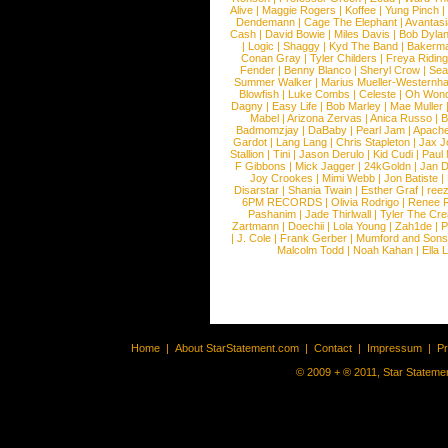
Alive
|
Maggie Rogers
|
Koffee
|
Yung Pinch
Dendemann
|
Cage The Elephant
|
Avantas
Cash
|
David Bowie
|
Miles Davis
|
Bob Dyla
|
Logic
|
Shaggy
|
Kyd The Band
|
Bakerm
Conan Gray
|
Tyler Childers
|
Freya Ridin
Fender
|
Benny Blanco
|
Sheryl Crow
|
Sea
Summer Walker
|
Marius Mueller-Westernh
Blowfish
|
Luke Combs
|
Celeste
|
Oh Won
Dagny
|
Easy Life
|
Bob Marley
|
Mae Muller
Mabel
|
Arizona Zervas
|
Anica Russo
|
B
Badmomzjay
|
DaBaby
|
Pearl Jam
|
Apach
Gardot
|
Lang Lang
|
Chris Stapleton
|
Jax J
Stallion
|
Tini
|
Jason Derulo
|
Kid Cudi
|
Paul
F Gibbons
|
Mick Jagger
|
24kGoldn
|
Jan D
Joy Crookes
|
Mimi Webb
|
Jon Batiste
|
Disarstar
|
Shania Twain
|
Esther Graf
|
ree
6PM RECORDS
|
Olivia Rodrigo
|
Renee 
Pashanim
|
Jade Thirlwall
|
Tyler The Cre
Zartmann
|
Doechii
|
Lola Young
|
Zah1de
|
P
|
J. Cole
|
Frank Gerber
|
Mumford and Sons
Malcolm Todd
|
Noah Kahan
|
Ella 
Home
|
About StarStatement.com
|
Contact
|
Impressum
|
P
© 2009 + ® 2011, Star Statemen