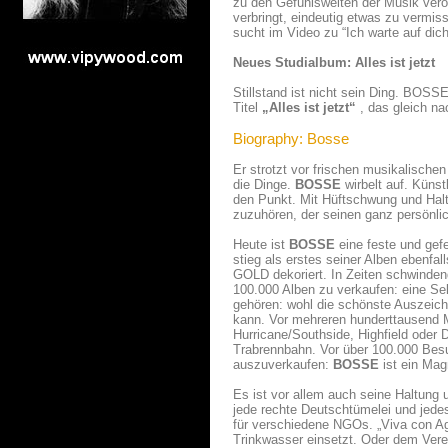
zu den Gefühlswelten der Musik veröff
verbringt, eindeutig etwas zu vermis
sucht im Video zu “Ich warte auf dic
Neues Studialbum: Alles ist jetzt
Stillstand ist nicht sein Ding. BOSSE
Titel
„Alles ist jetzt“
, das gleich n
Biography: Bosse
Er strotzt vor frischen musikalisch
die Dinge.
BOSSE
wirbelt auf. Künst
den Punkt. Mit Hüftschwung und Halt
zuzuhören, der seinen ganz persönli
Heute ist
BOSSE
eine feste und gef
stieg als erstes seiner Alben ebenfal
GOLD dekoriert. In Zeiten schwinden
100.000 Alben zu verkaufen: eine Sel
gehören: wohl die schönste Auszeic
kann. Vor mehreren hunderttausend M
Hurricane/Southside, Highfield oder
Trabrennbahn. Vor über 100.000 Besu
auszuverkaufen:
BOSSE
ist ein Mag
Es ist vor allem auch seine Haltung u
jede rechte Deutschtümelei und jede
für verschiedene NGOs. „Viva con A
Trinkwasser einsetzt. Oder dem Verein