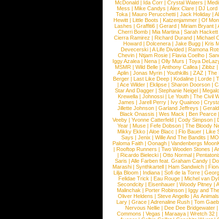
McDonald
|
Ida Corr
|
Crystal Waters
|
Medi
Mess
|
Mike Candys
|
Alex Clare
|
DJ Lord
Toka
|
Mauro Perucchetti
|
Jack Holiday
|
A
Hewitt
|
Little Boots
|
Katzenjammer
|
Of Mon
Lashes
|
Graffiti6
|
Gerard
|
Miriam Bryant
|
Cherri Bomb
|
Mia Martina
|
Sarah Hackett
Cierra Ramirez
|
Richard Durand
|
Michael C
Howard
|
Dolcenera
|
Jake Bugg
|
Kris 
Devecerski
|
A Life Divided
|
Ramona Rots
Chevin
|
Ntjam Rosie
|
Flavia Coelho
|
San
Iggy Azalea
|
Nena
|
Olly Murs
|
Toya DeLaz
MSMR
|
Wild Belle
|
Anthony Callea
|
Zibbz
Aplin
|
Jonas Myrin
|
Youthkills
|
ZAZ
|
The 
Berger
|
Last Like Deep
|
Kodaline
|
Lorde
|
|
Ace Wilder
|
Eklipse
|
Sharon Doorson
|
C
Star And Dagger
|
Stephanie Neigel
|
Megal
Krewella
|
Johnossi
|
Le Youth
|
The Civil 
James
|
Jarell Perry
|
Ivy Quainoo
|
Crysta
Jillette Johnson
|
Garland Jeffreys
|
Gerald
Black Onassis
|
Wes Mack
|
Ben Pearce
Veeby
|
Yvonne Catterfeld
|
Cody Simpson
|
Year
|
Muse
|
Fefe Dobson
|
The Bloody N
Mikky Ekko
|
Aloe Blacc
|
Flo Bauer
|
Like
Says
|
Jenix
|
Wille And The Bandits
|
MO
Paloma Faith
|
Oonagh
|
Vandenbergs Moon
|
Rooftop Runners
|
Two Wooden Stones
|
A
|
Ricardo Bielecki
|
Otto Normal
|
Pentatoni
Saris
|
Alle Farben feat. Graham Candy
|
Do
Marashi
|
Synthkartell
|
Ham Sandwich
|
Fio
Lilja Bloom
|
Indiana
|
Sofi de la Torre
|
Georg
Felidae Trick
|
Eau Rouge
|
Michel van Dy
Secondcity
|
Eisenhauer
|
Woody Pitney
|
A
Malinchak
|
Porter Robinson
|
Iggy and Th
Oliver Heldens
|
Steve Angello
|
As Animal
Lary
|
Grace
|
Adrenaline Rush
|
Tom Gaeb
Nervous Nellie
|
Dee Dee Bridgewater
|
Commons
|
Vegas
|
Maraaya
|
Wretch 32