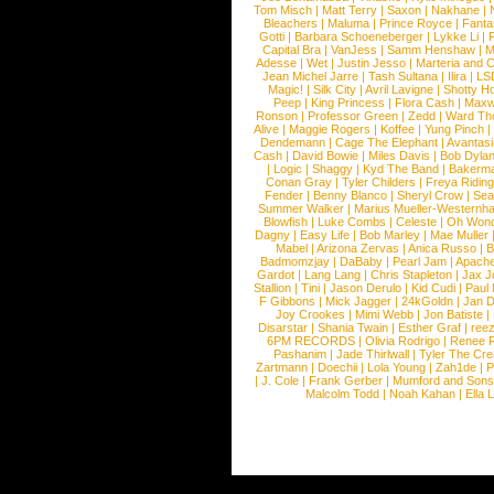
Tom Misch
|
Matt Terry
|
Saxon
|
Nakhane
|
Bleachers
|
Maluma
|
Prince Royce
|
Fanta
Gotti
|
Barbara Schoeneberger
|
Lykke Li
|
Capital Bra
|
VanJess
|
Samm Henshaw
|
M
Adesse
|
Wet
|
Justin Jesso
|
Marteria and 
Jean Michel Jarre
|
Tash Sultana
|
Ilira
|
LS
Magic!
|
Silk City
|
Avril Lavigne
|
Shotty H
Peep
|
King Princess
|
Flora Cash
|
Maxw
Ronson
|
Professor Green
|
Zedd
|
Ward T
Alive
|
Maggie Rogers
|
Koffee
|
Yung Pinch
Dendemann
|
Cage The Elephant
|
Avantas
Cash
|
David Bowie
|
Miles Davis
|
Bob Dyla
|
Logic
|
Shaggy
|
Kyd The Band
|
Bakerm
Conan Gray
|
Tyler Childers
|
Freya Ridin
Fender
|
Benny Blanco
|
Sheryl Crow
|
Sea
Summer Walker
|
Marius Mueller-Westernh
Blowfish
|
Luke Combs
|
Celeste
|
Oh Won
Dagny
|
Easy Life
|
Bob Marley
|
Mae Muller
Mabel
|
Arizona Zervas
|
Anica Russo
|
B
Badmomzjay
|
DaBaby
|
Pearl Jam
|
Apach
Gardot
|
Lang Lang
|
Chris Stapleton
|
Jax J
Stallion
|
Tini
|
Jason Derulo
|
Kid Cudi
|
Paul
F Gibbons
|
Mick Jagger
|
24kGoldn
|
Jan D
Joy Crookes
|
Mimi Webb
|
Jon Batiste
|
Disarstar
|
Shania Twain
|
Esther Graf
|
ree
6PM RECORDS
|
Olivia Rodrigo
|
Renee 
Pashanim
|
Jade Thirlwall
|
Tyler The Cre
Zartmann
|
Doechii
|
Lola Young
|
Zah1de
|
P
|
J. Cole
|
Frank Gerber
|
Mumford and Sons
Malcolm Todd
|
Noah Kahan
|
Ella 