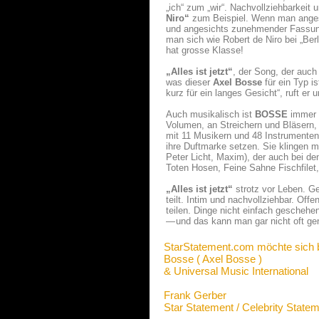
„ich“ zum „wir“. Nachvollziehbarkeit
Niro“
zum Beispiel. Wenn man angesi
und angesichts zunehmender Fassungsl
man sich wie Robert de Niro bei „Berl
hat grosse Klasse!
„Alles ist jetzt“
, der Song, der auch
was dieser
Axel Bosse
für ein Typ i
kurz für ein langes Gesicht“, ruft er u
Auch musikalisch ist
BOSSE
immer o
Volumen, an Streichern und Bläsern, 
mit 11 Musikern und 48 Instrumenten,
ihre Duftmarke setzen. Sie klingen m
Peter Licht, Maxim), der auch bei de
Toten Hosen, Feine Sahne Fischfilet
„Alles ist jetzt“
strotz vor Leben. Ge
teilt. Intim und nachvollziehbar. Off
teilen. Dinge nicht einfach gescheh
— und das kann man gar nicht oft gen
StarStatement.com möchte sich 
Bosse ( Axel Bosse )
& Universal Music International
Frank Gerber
Star Statement / Celebrity State