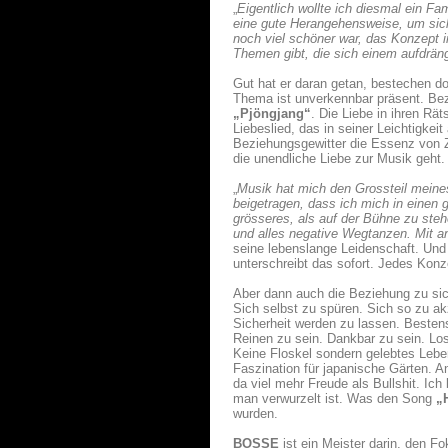
„
Eigentlich wollte ich diesmal ein F
eine gute Herangehensweise, um sich
noch viel schöner war, das Konzept 
Themen gibt, die sich einem aufdräng
Gut hat er daran getan, bestechen do
Thema ist unverkennbar präsent. Bez
„Pjöngjang“
. Die Liebe in ihren Rät
Liebeslied, das in seiner Leichtigkei
Beziehungsgewitter die Essenz von 
die unendliche Liebe zur Musik geht
„
Musik hat mich den Grossteil meine
beigetragen, dass ich mich in einen 
grösseres, als auf der Bühne zu ste
und alles negative Wegtanzen. Mit a
seine lebenslange Leidenschaft. Und 
unterschreibt das sofort. Jedes Kon
Aber dann auch die Beziehung zu sich
Sich selbst zu spüren. Sich so zu ak
Sicherheit werden zu lassen. Beste
Reinen zu sein. Dankbar zu sein. L
Keine Floskel sondern gelebtes Leb
Faszination für japanische Gärten. 
da viel mehr Freude als Bullshit. Ic
man verwurzelt ist. Was den Song
„
wurden.
BOSSE
ist ein Meister darin, den F