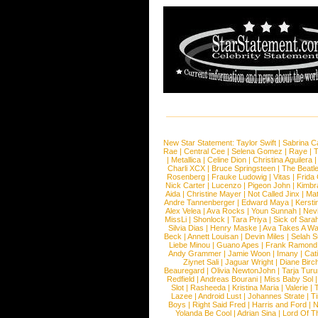
New Star Statement:
Taylor Swift
|
Sabrina C
Rae
|
Central Cee
|
Selena Gomez
|
Raye
|
T
|
Metallica
|
Celine Dion
|
Christina Aguilera
Charli XCX
|
Bruce Springsteen
|
The Beatl
Rosenberg
|
Frauke Ludowig
|
Vitas
|
Frida
Nick Carter
|
Lucenzo
|
Pigeon John
|
Kimbr
Aida
|
Christine Mayer
|
Not Called Jinx
|
Ma
Andre Tannenberger
|
Edward Maya
|
Kersti
Alex Velea
|
Ava Rocks
|
Youn Sunnah
|
Nev
MissLi
|
Shonlock
|
Tara Priya
|
Sick of Sara
Silvia Dias
|
Henry Maske
|
Ava Takes A Wa
Beck
|
Annett Louisan
|
Devin Miles
|
Selah 
Liebe Minou
|
Guano Apes
|
Frank Ramond
Andy Grammer
|
Jamie Woon
|
Imany
|
Cat
Ziynet Sali
|
Jaguar Wright
|
Diane Birc
Beauregard
|
Olivia NewtonJohn
|
Tarja Tur
Redfield
|
Andreas Bourani
|
Miss Baby Sol
Slot
|
Rasheeda
|
Kristina Maria
|
Valerie
|
Lazee
|
Android Lust
|
Johannes Strate
|
T
Boys
|
Right Said Fred
|
Harris and Ford
|
N
Yolanda Be Cool
|
Adrian Sina
|
Lord Of T