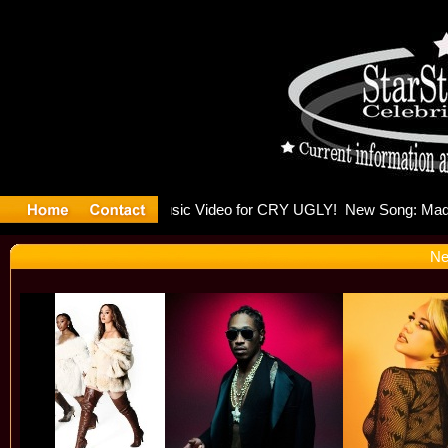
lding Is R
Ne