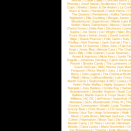
Avener
|
Colbie Caillat
|
Conchita Wurst
|
Rhonda
|
Josef Salvat
|
Acollective
|
From Ki
Cops
|
Nneka
|
Swiss & Die Andern
|
La Conf
Years & Years
|
Hardwell
|
Calvin Harris
|
Ch
The Queens
|
Pentatones
|
Kafka Tamura
Nightwish
|
Ellie Goulding
|
Morgan James
Wunderkynd
|
SuperScum
|
Martin Luke 
Nottet
|
Mans Zelmerloew
|
Alesso
|
Sarah
Cheryl Green
|
Delta Rae
|
Disclosure
|
Lion
Supino
|
Joe Stone
|
Lizz Wright
|
Niila
|
Br
Troye Sivan
|
Kelvin Jones
|
David Garrett
Blige
|
Shana Pearson
|
Felix Jaehn
|
Katy 
Findlay
|
Neil Thomas
|
Jack Garratt
|
The L
Seconds Of Summer
|
Elton John
|
Fall Ou
Kygo
|
Jonas Blue
|
Alessia Cara
|
The Cha
Sara
|
Billy
|
Ollie Gabriel
|
Lucas Newman
Axwel & Ingrosso
|
Alicia Keys
|
Justin Ti
Eagulls
|
Johannes Oerding
|
Calvin Harris 
Posner
|
Brooke Candy
|
The Lumineers
|
Gavin DeGraw
|
MIA
|
Norma Jean Mart
Ferguson
|
Ricky Martin
|
Juicy J & Kany
Berry
|
John Legend
|
The Chemical Broth
Pillath
|
Alma
|
LaBrassBanda
|
Luke Chris
Martin Garrix
|
Snakeships & MO
|
Louka
|
D
Hotel
|
Peter Maffay
|
Highly Suspect
|
K
Stargate
|
Joey Badass
|
Gretta Ray
|
Samed
Brandenstein
|
Jennifer Hudson
|
Noah Cy
Balbina
|
Martin Garrix & Troye Sivan
|
Ki
Williams
|
AC DC
|
dePresno
|
Superfruit
|
Montana
|
SZA
|
Wunderwelt
|
Prinz Pi
|
The
Country Communion
|
Khalid
|
Louis Tomlin
Grizzly Bear
|
Chris Brown
|
LCD Soundsys
Enemy
|
Ace Tee
|
Antje Schomaker
|
Walk 
Moon
|
Carla Bruni
|
Michael Jackson
|
Yu
Cohen
|
Haematom
|
Moon Taxi
|
Die Fantas
Mariah Carey
|
10 Years
|
Lecrae
|
Abraham
Woods
|
Clara Louise
|
Mario Novembre
|
Or
Joe Bonamassa
|
Tinashe
|
Kylie Minogue