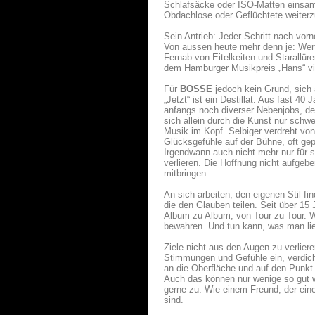
Schlafsäcke oder ISO-Matten einsamm
Obdachlose oder Geflüchtete weiter
Sein Antrieb: Jeder Schritt nach vor
Von aussen heute mehr denn je: Wer
Fernab von Eitelkeiten und Starallür
dem Hamburger Musikpreis „Hans“ vi
Für
BOSSE
jedoch kein Grund, sich
„Jetzt“ ist ein Destillat. Aus fast 
anfangs noch diverser Nebenjobs, de
sich allein durch die Kunst nur schwe
Musik im Kopf. Selbiger verdreht von
Glücksgefühle auf der Bühne, oft ge
Irgendwann auch nicht mehr nur für s
verlieren. Die Hoffnung nicht aufge
mitbringen.
An sich arbeiten, den eigenen Stil f
die den Glauben teilen. Seit über 1
Album zu Album, von Tour zu Tour. W
bewahren. Und tun kann, was man li
Ziele nicht aus den Augen zu verliere
Stimmungen und Gefühle ein, verdich
an die Oberfläche und auf den Punkt
Auch das können nur wenige so gut w
gerne zu. Wie einem Freund, der ein
sind.