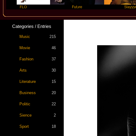
FLO
Future
Slayyyer
Categories / Entries
Music
215
Movie
46
Fashion
37
Arts
30
Literature
15
Business
20
Politic
22
Sience
2
Sport
18