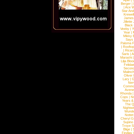
Aplin
|
Berger
|
|
Ace W
Star An
Krewel
James
Jillett
Black
Veeby
|
Y
Year
|
Mikky 
Says
Paloma F
|
Roofto
|
Ricard
Saris
|
A
Marashi
Lilja Blo
Felidae
Second
Malinc
Oliver
Lary
|
G
Ner
Commo
Avene
Rhonda
Cops
|
N
Years &
The 
Nightwi
Wunde
Nottet
Cheryl G
Supino
Troye S
Blige
|
Findlay