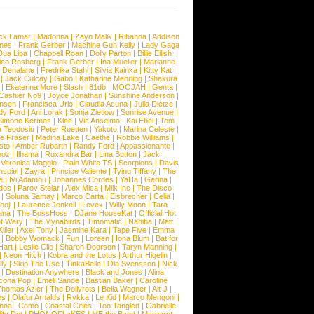
ck Lamar
|
Madonna
|
Zayn Malik
|
Rihanna
|
Addison
ones
|
Frank Gerber
|
Machine Gun Kelly
|
Lady Gaga
Dua Lipa
|
Chappell Roan
|
Dolly Parton
|
Billie Eilish
|
ico Rosberg
|
Frank Gerber
|
Ina Mueller
|
Marianne
 Denalane
|
Fredrika Stahl
|
Silvia Kainka
|
Kitty Kat
|
|
Jack Culcay
|
Gabo
|
Katharine Mehrling
|
Shakura
|
Ekaterina More
|
Slash
|
81db
|
MOOJAH
|
Genta
|
Cashier No9
|
Joyce Jonathan
|
Sunshine Anderson
|
ansen
|
Francisca Urio
|
Claudia Acuna
|
Julia Dietze
|
dy Ford
|
Ani Lorak
|
Sonja Zietlow
|
Sunrise Avenue
|
Simone Kermes
|
Klee
|
Vic Anselmo
|
Kai Ebel
|
Tom
a Teodosiu
|
Peter Ruetten
|
Yakoto
|
Marina Celeste
|
e Fraser
|
Madina Lake
|
Caethe
|
Robbie Williams
|
sto
|
Amber Rubarth
|
Randy Ford
|
Appassionante
|
noz
|
Ilhama
|
Ruxandra Bar
|
Lina Button
|
Jack
|
Veronica Maggio
|
Plain White TS
|
Scorpions
|
Davis
nspiel
|
Zayra
|
Principe Valiente
|
Tying Tiffany
|
The
e
|
Ivi Adamou
|
Johannes Cordes
|
YaHa
|
Gerina
|
dos
|
Parov Stelar
|
Alex Mica
|
Milk Inc
|
The Disco
|
Soluna Samay
|
Marco Carta
|
Eisbrecher
|
Celia
|
ooji
|
Laurence Jenkell
|
Lovex
|
Willy Moon
|
Tara
ana
|
The BossHoss
|
DJane HouseKat
|
Official Hot
t Wery
|
The Mynabirds
|
Timomatic
|
Nahiba
|
Matt
iller
|
Axel Tony
|
Jasmine Kara
|
Tape Five
|
Emma
|
Bobby Womack
|
Fun
|
Loreen
|
Iona Blum
|
Bat for
Hart
|
Leslie Clio
|
Sharon Doorson
|
Taryn Manning
|
|
Neon Hitch
|
Kobra and the Lotus
|
Arthur Higelin
|
ly
|
Skip The Use
|
TinkaBelle
|
Ola Svensson
|
Nick
|
Destination Anywhere
|
Black and Jones
|
Alina
cona Pop
|
Emeli Sande
|
Bastian Baker
|
Caroline
Thomas Azier
|
The Dollyrots
|
Bella Wagner
|
Alt-J
|
es
|
Olafur Arnalds
|
Rykka
|
Le Kid
|
Marco Mengoni
|
enna
|
Como
|
Coastal Cities
|
Too Tangled
|
Gabrielle