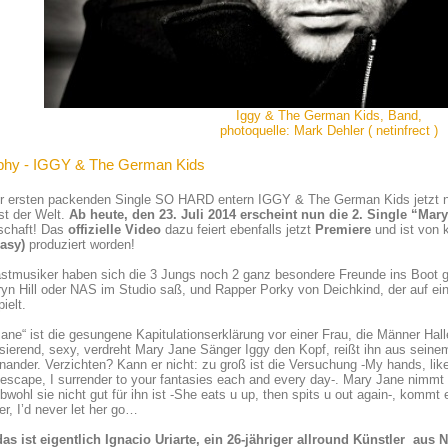
Iggy & The German Kids, Band,
photoquelle: Mark Dehler ( netinfrect )
phy - IGGY & The German Kids
rer ersten packenden Single SO HARD entern IGGY & The German Kids jetzt
st der Welt.
Ab heute, den 23. Juli 2014 erscheint nun die 2. Single “Mar
schaft! Das
offizielle Video
dazu feiert ebenfalls jetzt
Premiere
und ist von 
Easy)
produziert worden!
tmusiker haben sich die 3 Jungs noch 2 ganz besondere Freunde ins Boot ge
ryn Hill oder NAS im Studio saß, und Rapper Porky von Deichkind, der auf 
pielt.
ane“ ist die gesungene Kapitulationserklärung vor einer Frau, die Männer Hall
sierend, sexy, verdreht Mary Jane Sänger Iggy den Kopf, reißt ihn aus seinem
nander. Verzichten? Kann er nicht: zu groß ist die Versuchung -My hands, lik
escape, I surrender to your fantasies each and every day-. Mary Jane nimmt 
bwohl sie nicht gut für ihn ist -She eats u up, then spits u out again-, kommt e
er, I’d never let her go…
das ist eigentlich Ignacio Uriarte, ein 26-jähriger allround Künstler aus