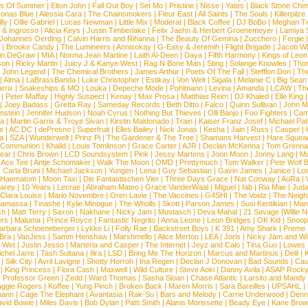
s Of Summer
|
Elton John
|
Fall Out Boy
|
Set Mo
|
Pristine
|
Nisse
|
Yates
|
Black Stone Cher
onas Blue
|
Alessia Cara
|
The Chainsmokers
|
Fleur East
|
All Saints
|
The Souls
|
Killerpilze
lly
|
Ollie Gabriel
|
Lucas Newman
|
Little Mix
|
Moderat
|
Black Coffee
|
DJ BoBo
|
Meghan Tr
 & Ingrosso
|
Alicia Keys
|
Justin Timberlake
|
Felix Jaehn & Herbert Groenemeyer
|
Lamiya 
Johannes Oerding
|
Calvin Harris and Rihanna
|
The Beauty Of Gemina
|
Zucchero
|
Fergie
|
Brooke Candy
|
The Lumineers
|
Annisokay
|
G-Easy & Jeremih
|
Flight Brigade
|
Jacob Wh
in DeGraw
|
MIA
|
Norma Jean Martine
|
Laith Al-Deen
|
Daya
|
Fifth Harmony
|
Kings of Leon
son
|
Ricky Martin
|
Juicy J & Kanye West
|
Rag N Bone Man
|
Sting
|
Solange Knowles
|
Thor
|
John Legend
|
The Chemical Brothers
|
James Arthur
|
Poets Of The Fall
|
Stefflon Don
|
Th
|
Alma
|
LaBrassBanda
|
Luke Christopher
|
Estikay
|
Von Welt
|
Sigala
|
Melanie C
|
Big Sean
rrix
|
Snakeships & MO
|
Louka
|
Depeche Mode
|
Pohlmann
|
Levina
|
Amanda
|
LCAW
|
Th
|
Peter Maffay
|
Highly Suspect
|
Kenay
|
Max Prosa
|
Matthias Reim
|
DJ Khaled
|
Elle King
|
Joey Badass
|
Gretta Ray
|
Sameday Records
|
Beth Ditto
|
Falco
|
Quinn Sullivan
|
John M
nstein
|
Jennifer Hudson
|
Noah Cyrus
|
Nothing But Thieves
|
Olli Banjo
|
Foo Fighters
|
Cami
na
|
Martin Garrix & Troye Sivan
|
Kirstin Maldonado
|
Train
|
Kaiser Franz Josef
|
Michael Pat
s
|
AC DC
|
dePresno
|
Superfruit
|
Elles Bailey
|
Nick Jonas
|
Kesha
|
Jain
|
Russ
|
Casper
|
a
|
SZA
|
Wunderwelt
|
Prinz Pi
|
The Gardener & The Tree
|
Shamans Harvest
|
Hare Squea
 Communion
|
Khalid
|
Louis Tomlinson
|
Grace Carter
|
AJR
|
Declan McKenna
|
Tom Grenna
Bear
|
Chris Brown
|
LCD Soundsystem
|
Pink
|
Jessy Martens
|
Joon Moon
|
Jonny Lang
|
Mo
|
Ace Tee
|
Antje Schomaker
|
Walk The Moon
|
OMD
|
Prettymuch
|
Tom Walker
|
Pete Wolf 
|
Carla Bruni
|
Michael Jackson
|
Yungen
|
Lena
|
Guy Sebastian
|
Gavin James
|
Janice
|
Los
Haematom
|
Moon Taxi
|
Die Fantastischen Vier
|
Three Days Grace
|
Nat Conway
|
AuRa
|
arey
|
10 Years
|
Lecrae
|
Abraham Mateo
|
Grace VanderWaal
|
Miguel
|
fab
|
Ria Mae
|
Juda
Clara Louise
|
Mario Novembre
|
Oren Lavie
|
The Vaccines
|
G4SHI
|
The Voidz
|
The Neigh
namassa
|
Tinashe
|
Kylie Minogue
|
The Wholls
|
Skott
|
Parson James
|
Susi Kentikian
|
Mani
ch
|
Matt Terry
|
Saxon
|
Nakhane
|
Nicky Jam
|
Mustasch
|
Deva Mahal
|
21 Savage
|
Willie 
ers
|
Maluma
|
Prince Royce
|
Fantastic Negrito
|
Anna Leone
|
Leon Bridges
|
OK Kid
|
Snoop
arbara Schoeneberger
|
Lykke Li
|
Folly Rae
|
Backstreet Boys
|
K 391
|
Amy Shark
|
Preme
 Bra
|
VanJess
|
Samm Henshaw
|
Marshmello
|
Alice Merton
|
LEA
|
Joris
|
Nicky Jam and Will
|
Wet
|
Justin Jesso
|
Marteria and Casper
|
The Internet
|
Jeyz and Calo
|
Tina Guo
|
Lowes
chel Jarre
|
Tash Sultana
|
Ilira
|
LSD
|
Bring Me The Horizon
|
Marcus and Martinus
|
Delil
|
K
|
Silk City
|
Avril Lavigne
|
Shotty Horroh
|
Ina Regen
|
Declan J Donovan
|
Bad Sounds
|
Cau
|
King Princess
|
Flora Cash
|
Maxwell
|
Wild Culture
|
Steve Aoki
|
Danny Avila
|
ASAP Rock
|
Professor Green
|
Zedd
|
Ward Thomas
|
Sasha Sloan
|
Chase Atlantic
|
Larsito and Mandy 
ggie Rogers
|
Koffee
|
Yung Pinch
|
Broken Back
|
Maren Morris
|
Sara Bareilles
|
UPSAHL
|
ann
|
Cage The Elephant
|
Avantasia
|
Rak-Su
|
Bars and Melody
|
Carrie Underwood
|
Denni
vid Bowie
|
Miles Davis
|
Bob Dylan
|
Patti Smith
|
Alanis Morissette
|
Beady Eye
|
Kane Bro