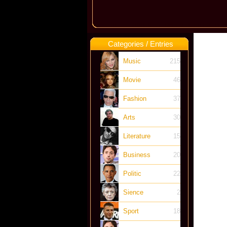
Categories / Entries
Music
215
Movie
46
Fashion
37
Arts
30
Literature
15
Business
20
Politic
22
Sience
2
Sport
18