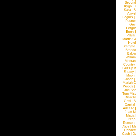
Second
Kygo
|
J
Sara
|
Bi
Axwel
Eagulls
|
Posner
Gav
Fergu
Berry
Pillath
Martin Ga
Hotel
Stargate
Brande
Balbi
William
Montan
Country
Grizzly 
Enemy
Moon
Cohen
|
Mariah C
Woods
|
Joe Bo
Tom Mis
Bleach
Gotti
|
B
Capital
Adesse
Jean Mi
Magic!
Peep
Ronson
Alive
|
Ma
Dendem
Cash
|
Da