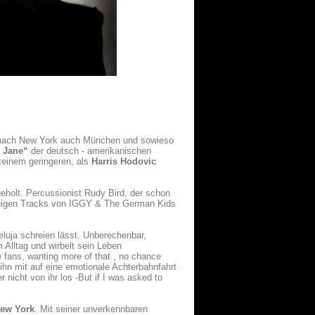
 nach New York auch München und sowieso
y Jane“
der deutsch - amerikanischen
keinem geringeren, als
Harris Hodovic
holt. Percussionist Rudy Bird, der schon
einigen Tracks von IGGY & The German Kids
eluja schreien lässt. Unberechenbar,
 Alltag und wirbelt sein Leben
e fans, wanting more of that , no chance
ihn mit auf eine emotionale Achterbahnfahrt
r nicht von ihr los -But if I was asked to
 New York
. Mit seiner unverkennbaren