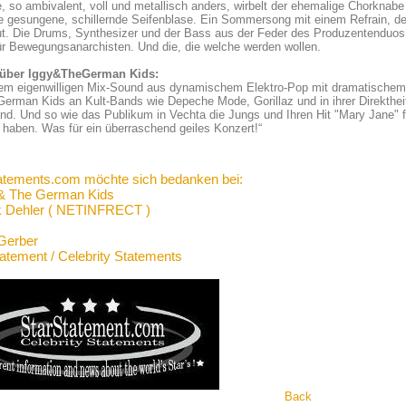
 so ambivalent, voll und metallisch anders, wirbelt der ehemalige Chorknab
e gesungene, schillernde Seifenblase. Ein Sommersong mit einem Refrain, der
t. Die Drums, Synthesizer und der Bass aus der Feder des Produzentenduos F
r Bewegungsanarchisten. Und die, die welche werden wollen.
über Iggy&TheGerman Kids:
rem eigenwilligen Mix-Sound aus dynamischem Elektro-Pop mit dramatischem 
erman Kids an Kult-Bands wie Depeche Mode, Gorillaz und in ihrer Direkthei
nd. Und so wie das Publikum in Vechta die Jungs und Ihren Hit "Mary Jane" fe
 haben. Was für ein überraschend geiles Konzert!“
atements.com möchte sich bedanken bei:
& The German Kids
 Dehler ( NETINFRECT )
Gerber
tatement / Celebrity Statements
Back