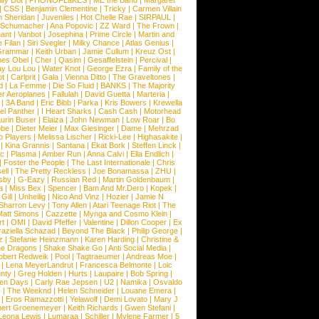
ify Dot
|
PHONOFLaKES
|
ME the Band
|
Margaret
|
CSS
|
Benjamin Clementine
|
Tricky
|
Carmen Villain
 Sheridan
|
Juveniles
|
Hot Chelle Rae
|
SIRPAUL
|
l Schumacher
|
Ana Popovic
|
ZZ Ward
|
The Frown
|
hant
|
Vanbot
|
Josephina
|
Prime Circle
|
Martin and
 Filan
|
Siri Svegler
|
Milky Chance
|
Atlas Genius
|
Grammar
|
Keith Urban
|
Jamie Cullum
|
Kreuz Ost
|
nes Obel
|
Cher
|
Qasim
|
Gesaffelstein
|
Percival
|
ay Lou Lou
|
Water Knot
|
George Ezra
|
Family of the
ot
|
Carlprit
|
Gala
|
Vienna Ditto
|
The Graveltones
|
d
|
La Femme
|
Die So Fluid
|
BANKS
|
The Majority
r Aeroplanes
|
Fallulah
|
David Guetta
|
Marteria
|
|
3A Band
|
Eric Bibb
|
Parka
|
Kris Bowers
|
Krewella
el Panther
|
I Heart Sharks
|
Cash Cash
|
Motorhead
urin Buser
|
Elaiza
|
John Newman
|
Low Roar
|
Bo
obe
|
Dieter Meier
|
Max Giesinger
|
Dame
|
Mehrzad
o Players
|
Melissa Lischer
|
Ricki-Lee
|
Highasakite
|
|
Kina Grannis
|
Santana
|
Ekat Bork
|
Steffen Linck
|
nc
|
Plasma
|
Amber Run
|
Anna Calvi
|
Ella Endlich
|
|
Foster the People
|
The Last Internationale
|
Chris
ell
|
The Pretty Reckless
|
Joe Bonamassa
|
ZHU
|
sby
|
G-Eazy
|
Russian Red
|
Martin Goldenbaum
|
a
|
Miss Bex
|
Spencer
|
Bam And Mr.Dero
|
Kopek
|
Gill
|
Unheilig
|
Nico And Vinz
|
Hozier
|
Jamie N
Sharron Levy
|
Tony Allen
|
Atari Teenage Riot
|
The
Matt Simons
|
Cazzette
|
Mynga and Cosmo Klein
|
rt
|
OMI
|
David Pfeffer
|
Valentine
|
Dillon Cooper
|
Ex
aziella Schazad
|
Beyond The Black
|
Philip George
|
z
|
Stefanie Heinzmann
|
Karen Harding
|
Christine &
ne Dragons
|
Shake Shake Go
|
Anti Social Media
|
obert Redweik
|
Pool
|
Tagtraeumer
|
Andreas Moe
|
|
Lena MeyerLandrut
|
Francesca Belmonte
|
Loic
nty
|
Greg Holden
|
Hurts
|
Laupaire
|
Bob Spring
|
een Days
|
Carly Rae Jepsen
|
U2
|
Namika
|
Osvaldo
y
|
The Weeknd
|
Helen Schneider
|
Louane Emera
|
|
Eros Ramazzotti
|
Yelawolf
|
Demi Lovato
|
Mary J
bert Groenemeyer
|
Keith Richards
|
Gwen Stefani
|
Leona Lewis
|
Lumaraa
|
Schiller
|
Mylene Farmer
|
5