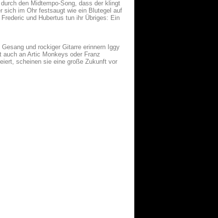
e durch den Midtempo-Song, dass der klingt
 sich im Ohr festsaugt wie ein Blutegel auf
rederic und Hubertus tun ihr Übriges: Ein
Gesang und rockiger Gitarre erinnern Iggy
t auch an Artic Monkeys oder Franz
iert, scheinen sie eine große Zukunft vor