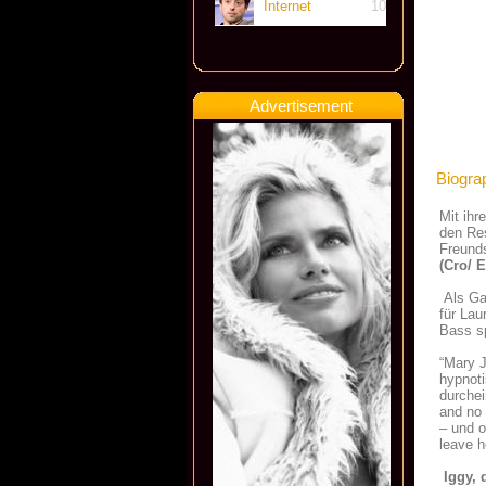
Internet
10
Advertisement
Biogra
Mit ih
den Re
Freund
(Cro/ 
Als Gas
für Lau
Bass s
“Mary J
hypnoti
durchei
and no 
– und o
leave h
Iggy, 