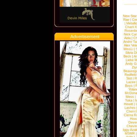
New Star
Rae
|
Cen
|
Metalli
Charli 
Rosenb
Nick Car
Advertisement
Aida
|
Ch
Andre Ta
Alex Vel
MissLi
|
Silvia D
Beck
|
An
Liebe M
Andy G
Ziy
Beaureg
Redfield
Slot
|
R
Lazee
Boys
|
R
Yolan
McDona
Mess
|
Toka
|
M
Hewitt
|
L
Lashes
Cherri
Cierra R
How
Devec
Chevin
Iggy Azal
MSMR