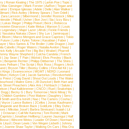
ry
|
Ronan Keating
|
The 1975
|
Larkin Poe
|
Topic
|
|
Max Giesinger
|
Mark Forster
|
AaRon
|
Tegan and
ainor
|
Enrique Iglesias
|
Adele
|
Delle
|
Alan Walker
|
Slimani
|
Rick Astley
|
Britney Spears
|
Tom Odell
|
|
Zara Larsson
|
Silbermond
|
Jennifer Rostock
|
Mike
iteside
|
Pitbull
|
Usher
|
Bon Jovi
|
Sia
|
Izzy Bizu
|
|
Lukas Rieger
|
Philipp Poisel
|
Beck
|
Rebecca
nsteinn Einarsson
|
Katie Melua
|
Maroon 5
|
Louis
e Legendary
|
Major Lazer
|
Afrob
|
Fickle Friends
|
|
Yasutaka Nakata
|
Dave
|
Shy Luv
|
Jamiroquai
|
e Bloom
|
Marco Mengoni and Grace Capristo
|
Tokio
|
Future
|
Lotte
|
Kyles Tolone
|
Kasabian
|
Faber
|
ayer
|
Nico Santos & The Broiler
|
Little Dragon
|
Joel
la Cabello
|
Roger Waters
|
Natalia Avelon
|
Naaz
|
rick Kelly
|
Arcade Fire
|
Big Boi
|
Wrabel
|
Pharrell
Kenny Wayne Shepherd
|
Culcha Candela
|
French
d
|
Jay Sean
|
T Pain
|
Wizkid
|
Elvis Presley
|
Black
n
|
Benjamin Richter
|
Philipp Dittberner
|
The Shins
|
ses Pelham
|
The Script
|
Rick Ross
|
Rogers
|
Arch
Band
|
Bryson Tiller
|
Bootsy Collins
|
First Aid Kit
|
Lo
t Kings
|
Evanescence
|
MGMT
|
NERD
|
Leonard
Wisin
|
Kelvyn Colt
|
Jacob Sartorius
|
Revolverheld
|
s Priest
|
Craig David
|
Shout Out Louds
|
The Wake
bourhood
|
Maitre Gims
|
JB Dunckel
|
Beth Hart and
c Street Preachers
|
Alex Aris
|
Fishbach
|
I Salute
|
Nelson
|
Paul Kalkbrenner
|
CNCO
|
Ruel
|
Snakehips
|
 Dogg
|
Becky G
|
Bury Tomorrow
|
Nicki Minaj
|
Yo
|
Childish Gambino
|
Post Malone
|
Daughtry
|
Sero
|
 Smith and Era Istrefi
|
Nao
|
The Carters
|
Cosha
|
|
Voyce
|
Lance Butters
|
2Cellos
|
Jonas Kaufmann
|
lingande and Broken Back
|
GoldLink
|
Elley Duhe
|
ses
|
Mikolas Josef
|
Barbra Streisand
|
Isaiah
|
Lil
y
|
Octavian
|
Call Me Karizma
|
Toni Romiti
|
Mark
Capristo
|
Jonathan Hellberg
|
Lauren Jauregui
|
Half
Bosse
|
Wincent Weiss
|
Leader Of Down
|
Normani
|
s Lloyd
|
Dean Lewis
|
Von Wegen Lisbeth
|
Johnny
wn
|
Joanne Shaw Taylor
|
Walking On Cars
|
Rita Ora