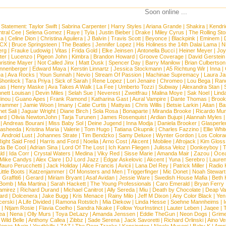
Soon online ...
 Statement:
Taylor Swift
|
Sabrina Carpenter
|
Harry Styles
|
Ariana Grande
|
Shakira
|
Kendri
tral Cee
|
Selena Gomez
|
Raye
|
Tyla
|
Justin Bieber
|
Drake
|
Miley Cyrus
|
The Rolling St
ca
|
Celine Dion
|
Christina Aguilera
|
J Balvin
|
Travis Scott
|
Beyonce
|
Blackpink
|
Eminem
|
XCX
|
Bruce Springsteen
|
The Beatles
|
Jennifer Lopez
|
His Holiness the 14th Dalai Lama
|
N
erg
|
Frauke Ludowig
|
Vitas
|
Frida Gold
|
Elke Jeinsen
|
Antonella Bucci
|
Heiner Meyer
|
Joy
ter
|
Lucenzo
|
Pigeon John
|
Kimbra
|
Brandon Howard
|
Groove Coverage
|
David Gerstein
ristine Mayer
|
Not Called Jinx
|
Matt Dusk
|
Spencer Day
|
Barry Manilow
|
Brian Culbertson
nnenberger
|
Edward Maya
|
Kerstin Linnartz
|
Jessica Stockmann
|
A5 Richtung Wir
|
Inna
|
ea
|
Ava Rocks
|
Youn Sunnah
|
Nevio
|
Stream Of Passion
|
Machinae Supremacy
|
Laura J
Shonlock
|
Tara Priya
|
Sick of Sarah
|
Rene Lopez
|
Lori Jenaire
|
Chromeo
|
Lou Bega
|
Ran
ias
|
Henry Maske
|
Ava Takes A Walk
|
La Fee
|
Umberto Tozzi
|
Subway
|
Alexandra Stan
|
nett Louisan
|
Devin Miles
|
Selah Sue
|
Neverest
|
Zweitfrau
|
Malina Moye
|
Sak Noel
|
Lind
inou
|
Guano Apes
|
Frank Ramond
|
Katharina Gast
|
Aural Vampire
|
Dante Thomas
|
Brook
rammer
|
Jamie Woon
|
Imany
|
Catie Curtis
|
Mattyas
|
Chris Willis
|
Betsie Larkin
|
Aitan
|
Ba
net Sali
|
Jaguar Wright
|
Diane Birch
|
Sola Rosa
|
Bonaparte
|
Miranda Brooke
|
Ricardo Mu
ard
|
Olivia NewtonJohn
|
Tarja Turunen
|
James Rosenquist
|
Ardian Bujupi
|
Alannah Myles
|
Andreas Bourani
|
Miss Baby Sol
|
Deine Jugend
|
Inna Modja
|
Daniela Brooker
|
Glasperle
asheeda
|
Kristina Maria
|
Valerie
|
Tom Hugo
|
Tatiana Okupnik
|
Charles Fazzino
|
Ellie Whit
|
Android Lust
|
Johannes Strate
|
Tim Bendzko
|
Samy Deluxe
|
Wynter Gordon
|
Los Colora
ight Said Fred
|
Harris and Ford
|
Noelia
|
Arno Cost
|
Akcent
|
Mobilee
|
Afrojack
|
Kim Gloss
da Be Cool
|
Adrian Sina
|
Lord Of The Lost
|
Ich Kann Fliegen
|
Julissa Veloz
|
Donkeyboy
|
T
ld
|
Ida Corr
|
Crystal Waters
|
Medina
|
Viky Red
|
Sisse Marie
|
Amanda Mair
|
Zazou
|
Oce
Mike Candys
|
Alex Clare
|
DJ Lord Jazz
|
Edgar Askelovic
|
Akcent
|
Yuna
|
Serebro
|
Lauren
auro Perucchetti
|
Jack Holiday
|
Alice Francis
|
Avicii
|
Lana Del Rey
|
Patrick Miller
|
Radio K
ittle Boots
|
Katzenjammer
|
Of Monsters and Men
|
Triggerfinger
|
Mic Donet
|
Noah Stewart
|
Graffiti6
|
Gerard
|
Miriam Bryant
|
Asaf Avidan
|
Jessie Ware
|
Swedish House Mafia
|
Beth 
 Bomb
|
Mia Martina
|
Sarah Hackett
|
The Young Professionals
|
Caro Emerald
|
Bryan Ferry
amirez
|
Richard Durand
|
Michael Canitrot
|
Ally Sereda
|
Miu
|
Death by Chocolate
|
Deap Val
ard
|
Dolcenera
|
Jake Bugg
|
Kris Menace
|
Rainy Milo
|
Jeff M Dixon
|
Any Color Black
|
Yen
erski
|
A Life Divided
|
Ramona Rotstich
|
Mia Diekow
|
Linda Hesse
|
Soehne Mannheims
|
I
|
Ntjam Rosie
|
Flavia Coelho
|
Sandra Nkake
|
Follow YourInstinct
|
Lauter Leben
|
Jaqee
|
ea
|
Nena
|
Olly Murs
|
Toya DeLazy
|
Amanda Jenssen
|
Eddie TheGun
|
Neon Dogs
|
Grim
|
Wild Belle
|
Anthony Callea
|
Zibbz
|
Sade Serena
|
Jack Savoretti
|
Richard Orlinski
|
Aino V