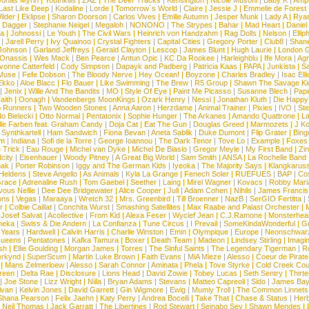
Jonas Myrin
|
Youthkills
|
ZAZ
|
The Deer Tracks
|
Kensington
|
Nicole Musoni
|
Baby K
|
Ampl
Last Like Deep
|
Kodaline
|
Lorde
|
Tomorrow´s World
|
Claire
|
Jessie J
|
Emmelie de Forest
ilder
|
Eklipse
|
Sharon Doorson
|
Carlos Vives
|
Emilie Autumn
|
Jesper Munk
|
Lady A
|
Ryan
d Dagger
|
Stephanie Neigel
|
Megaloh
|
NONONO
|
The Strypes
|
Bahar
|
Mad Heart
|
Danie
la
|
Johnossi
|
Le Youth
|
The Civil Wars
|
Heinrich von Handzahm
|
Rag Dolls
|
Nelson
|
Ellip
|
Jarell Perry
|
Ivy Quainoo
|
Crystal Fighters
|
Capital Cities
|
Gregory Porter
|
Club8
|
Shane
e Johnson
|
Garland Jeffreys
|
Gerald Clayton
|
Lescop
|
James Blunt
|
Hugh Laurie
|
London 
 Onassis
|
Wes Mack
|
Ben Pearce
|
Antun Opic
|
KC Da Rookee
|
Harleighblu
|
Ife Mora
|
Ag
vonne Catterfeld
|
Cody Simpson
|
Dapayk and Padberg
|
Patricia Kaas
|
PAPA
|
Junkista
|
S
Muse
|
Fefe Dobson
|
The Bloody Nerve
|
Hey Ocean!
|
Boyzone
|
Charles Bradley
|
Isac Elli
Ekko
|
Aloe Blacc
|
Flo Bauer
|
Like Swimming
|
The Brew
|
R5 Group
|
Shawn The Savage Ki
|
Jenix
|
Wille And The Bandits
|
MO
|
Style Of Eye
|
Paint Me Picasso
|
Susanne Blech
|
Pape
aith
|
Oonagh
|
Vandenbergs MoonKings
|
Ozark Henry
|
Nessi
|
Jonathan Kluth
|
Die Happy
p Runners
|
Two Wooden Stones
|
Anna Aaron
|
Herzdame
|
Animal Trainer
|
Pixies
|
IVO
|
Ste
o Bielecki
|
Otto Normal
|
Pentatonix
|
Sophie Hunger
|
The Arkanes
|
Amando Quattrone
|
La
lle Farben feat. Graham Candy
|
Doja Cat
|
Eat The Gun
|
Douglas Greed
|
Marmozets
|
J K
|
Synthkartell
|
Ham Sandwich
|
Fiona Bevan
|
Aneta Sablik
|
Duke Dumont
|
Flip Grater
|
Bing
om
|
Indiana
|
Sofi de la Torre
|
George Ioannou
|
The Dark Tenor
|
Tove Lo
|
Example
|
Foxes
 Trick
|
Eau Rouge
|
Michel van Dyke
|
Michel De Biasio
|
Gregor Meyle
|
My First Band
|
Zi
city
|
Eisenhauer
|
Woody Pitney
|
A Great Big World
|
Sam Smith
|
ANSA
|
La Rochelle Band
hak
|
Porter Robinson
|
Iggy and The German Kids
|
Iyeoka
|
The Majority Says
|
Klangkaruss
 Heldens
|
Steve Angello
|
As Animals
|
Kyla La Grange
|
Fenech Soler
|
RUEFUES
|
BAP
|
Co
race
|
Adrenaline Rush
|
Tom Gaebel
|
Seether
|
Laing
|
Mirel Wagner
|
Kovacs
|
Robby Mari
vous Nellie
|
Dee Dee Bridgewater
|
Alice Cooper
|
Juli
|
Adam Cohen
|
Nihils
|
James Francis 
ns
|
Vegas
|
Maraaya
|
Wretch 32
|
Mrs. Greenbird
|
Till Broenner
|
NazB
|
SerGIO Fertitta
|
r
|
Colbie Caillat
|
Conchita Wurst
|
Smashing Satellites
|
Max Raabe and Palast Orchester
|
|
Josef Salvat
|
Acollective
|
From Kid
|
Alexa Feser
|
Wyclef Jean
|
C.J.Ramone
|
Monsterhea
neka
|
Swiss & Die Andern
|
La Confianza
|
Tune Circus
|
I Prevail
|
SomeKindaWonderful
|
Gr
 Years
|
Hardwell
|
Calvin Harris
|
Charlie Winston
|
Emin
|
Olympique
|
Europe
|
Neonschwar
Queens
|
Pentatones
|
Kafka Tamura
|
Boxer
|
Death Team
|
Madeon
|
Lindsey Stirling
|
Imagi
sh
|
Ellie Goulding
|
Morgan James
|
Torres
|
The Sinful Saints
|
The Legendary Tigerman
|
R
rkynd
|
SuperScum
|
Martin Luke Brown
|
Faith Evans
|
MiA Mieze
|
Alesso
|
Coeur de Pirate
|
Mans Zelmerloew
|
Alesso
|
Sarah Connor
|
Aminata
|
Phela
|
Tove Styrke
|
Cold Creek Cou
reen
|
Delta Rae
|
Disclosure
|
Lions Head
|
David Zowie
|
Tobey Lucas
|
Seth Sentry
|
Thirt
|
Joe Stone
|
Lizz Wright
|
Niila
|
Bryan Adams
|
Stevans
|
Matteo Capreoli
|
Sido
|
James Ba
ivan
|
Kelvin Jones
|
David Garrett
|
Gin Wigmore
|
Ewig
|
Mumiy Troll
|
The Common Linnets
Shana Pearson
|
Felix Jaehn
|
Katy Perry
|
Andrea Bocelli
|
Take That
|
Chase & Status
|
Her
|
Neil Thomas
|
Jack Garratt
|
The Libertines
|
Rod Stewart
|
Seinabo Sey
|
Shawn Mendes
|