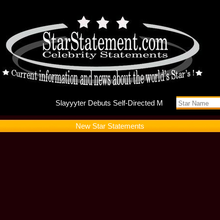
Slayyyte
New Star Statements