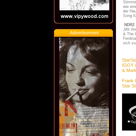
Stimme,
wie ein
der Hau
Song fü
NDR2 
„Mit ih
Advertisement
& The G
Ferdina
sich zu
StarSt
IGGY 
& Mark
Frank 
Star S