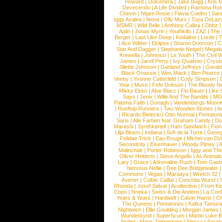
Howard
|
Dolcenera
|
Jake Bugg
|
Kris 
Devecerski
|
A Life Divided
|
Ramona Rots
Chevin
|
Ntjam Rosie
|
Flavia Coelho
|
San
Iggy Azalea
|
Nena
|
Olly Murs
|
Toya DeLaz
MSMR
|
Wild Belle
|
Anthony Callea
|
Zibbz
Aplin
|
Jonas Myrin
|
Youthkills
|
ZAZ
|
The 
Berger
|
Last Like Deep
|
Kodaline
|
Lorde
|
|
Ace Wilder
|
Eklipse
|
Sharon Doorson
|
C
Star And Dagger
|
Stephanie Neigel
|
Megal
Krewella
|
Johnossi
|
Le Youth
|
The Civil 
James
|
Jarell Perry
|
Ivy Quainoo
|
Crysta
Jillette Johnson
|
Garland Jeffreys
|
Gerald
Black Onassis
|
Wes Mack
|
Ben Pearce
Veeby
|
Yvonne Catterfeld
|
Cody Simpson
|
Year
|
Muse
|
Fefe Dobson
|
The Bloody N
Mikky Ekko
|
Aloe Blacc
|
Flo Bauer
|
Like
Says
|
Jenix
|
Wille And The Bandits
|
MO
Paloma Faith
|
Oonagh
|
Vandenbergs Moon
|
Rooftop Runners
|
Two Wooden Stones
|
A
|
Ricardo Bielecki
|
Otto Normal
|
Pentatoni
Saris
|
Alle Farben feat. Graham Candy
|
Do
Marashi
|
Synthkartell
|
Ham Sandwich
|
Fio
Lilja Bloom
|
Indiana
|
Sofi de la Torre
|
Georg
Felidae Trick
|
Eau Rouge
|
Michel van Dy
Secondcity
|
Eisenhauer
|
Woody Pitney
|
A
Malinchak
|
Porter Robinson
|
Iggy and Th
Oliver Heldens
|
Steve Angello
|
As Animal
Lary
|
Grace
|
Adrenaline Rush
|
Tom Gaeb
Nervous Nellie
|
Dee Dee Bridgewater
|
Commons
|
Vegas
|
Maraaya
|
Wretch 32
Avener
|
Colbie Caillat
|
Conchita Wurst
|
Rhonda
|
Josef Salvat
|
Acollective
|
From Ki
Cops
|
Nneka
|
Swiss & Die Andern
|
La Conf
Years & Years
|
Hardwell
|
Calvin Harris
|
Ch
The Queens
|
Pentatones
|
Kafka Tamura
Nightwish
|
Ellie Goulding
|
Morgan James
Wunderkynd
|
SuperScum
|
Martin Luke 
Nottet
|
Mans Zelmerloew
|
Alesso
|
Sarah