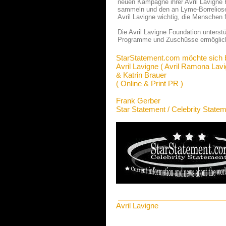
neuen Kampagne ihrer Avril Lavigne F
sammeln und den an Lyme-Borreliose 
Avril Lavigne wichtig, die Menschen 
Die Avril Lavigne Foundation unters
Programme und Zuschüsse ermöglicht 
StarStatement.com möchte sich 
Avril Lavigne ( Avril Ramona Lavi
& Katrin Brauer
( Online & Print PR )
Frank Gerber
Star Statement / Celebrity State
Avril Lavigne