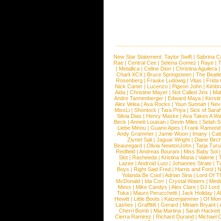
New Star Statement:
Taylor Swift
|
Sabrina C
Rae
|
Central Cee
|
Selena Gomez
|
Raye
|
T
|
Metallica
|
Celine Dion
|
Christina Aguilera
Charli XCX
|
Bruce Springsteen
|
The Beatl
Rosenberg
|
Frauke Ludowig
|
Vitas
|
Frida
Nick Carter
|
Lucenzo
|
Pigeon John
|
Kimbr
Aida
|
Christine Mayer
|
Not Called Jinx
|
Ma
Andre Tannenberger
|
Edward Maya
|
Kersti
Alex Velea
|
Ava Rocks
|
Youn Sunnah
|
Nev
MissLi
|
Shonlock
|
Tara Priya
|
Sick of Sara
Silvia Dias
|
Henry Maske
|
Ava Takes A Wa
Beck
|
Annett Louisan
|
Devin Miles
|
Selah 
Liebe Minou
|
Guano Apes
|
Frank Ramond
Andy Grammer
|
Jamie Woon
|
Imany
|
Cat
Ziynet Sali
|
Jaguar Wright
|
Diane Birc
Beauregard
|
Olivia NewtonJohn
|
Tarja Tur
Redfield
|
Andreas Bourani
|
Miss Baby Sol
Slot
|
Rasheeda
|
Kristina Maria
|
Valerie
|
Lazee
|
Android Lust
|
Johannes Strate
|
T
Boys
|
Right Said Fred
|
Harris and Ford
|
N
Yolanda Be Cool
|
Adrian Sina
|
Lord Of T
McDonald
|
Ida Corr
|
Crystal Waters
|
Medi
Mess
|
Mike Candys
|
Alex Clare
|
DJ Lord
Toka
|
Mauro Perucchetti
|
Jack Holiday
|
A
Hewitt
|
Little Boots
|
Katzenjammer
|
Of Mon
Lashes
|
Graffiti6
|
Gerard
|
Miriam Bryant
|
Cherri Bomb
|
Mia Martina
|
Sarah Hackett
Cierra Ramirez
|
Richard Durand
|
Michael C