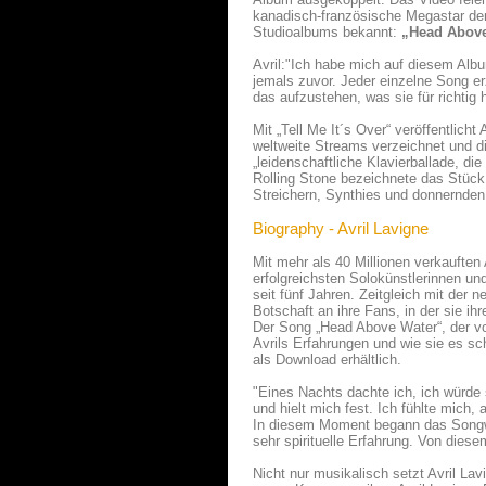
kanadisch-französische Megastar den 
Studioalbums bekannt:
„Head Above 
Avril:"Ich habe mich auf diesem Albu
jemals zuvor. Jeder einzelne Song erz
das aufzustehen, was sie für richtig 
Mit „Tell Me It´s Over“ veröffentlich
weltweite Streams verzeichnet und die
„leidenschaftliche Klavierballade, d
Rolling Stone bezeichnete das Stück 
Streichern, Synthies und donnernden
Biography - Avril Lavigne
Mit mehr als 40 Millionen verkauften
erfolgreichsten Solokünstlerinnen und
seit fünf Jahren. Zeitgleich mit der 
Botschaft an ihre Fans, in der sie i
Der Song „Head Above Water“, der von
Avrils Erfahrungen und wie sie es sc
als Download erhältlich.
"Eines Nachts dachte ich, ich würde 
und hielt mich fest. Ich fühlte mich, 
In diesem Moment begann das Songwri
sehr spirituelle Erfahrung. Von diesem
Nicht nur musikalisch setzt Avril La