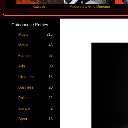
Katseye
Madonna x Kylie Minogue
Travis S
Categories / Entries
Music
215
Movie
46
Fashion
37
Arts
30
Literature
15
Business
20
Politic
22
Sience
2
Sport
18