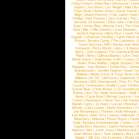
Cheryl Green
|
Delta Rae
|
Disclosure
|
Lion
Supino
|
Joe Stone
|
Lizz Wright
|
Niila
|
Br
Troye Sivan
|
Kelvin Jones
|
David Garrett
Blige
|
Shana Pearson
|
Felix Jaehn
|
Katy 
Findlay
|
Neil Thomas
|
Jack Garratt
|
The L
Seconds Of Summer
|
Elton John
|
Fall Ou
Kygo
|
Jonas Blue
|
Alessia Cara
|
The Cha
Sara
|
Billy
|
Ollie Gabriel
|
Lucas Newman
Axwel & Ingrosso
|
Alicia Keys
|
Justin Ti
Eagulls
|
Johannes Oerding
|
Calvin Harris 
Posner
|
Brooke Candy
|
The Lumineers
|
Gavin DeGraw
|
MIA
|
Norma Jean Mart
Ferguson
|
Ricky Martin
|
Juicy J & Kany
Berry
|
John Legend
|
The Chemical Broth
Pillath
|
Alma
|
LaBrassBanda
|
Luke Chris
Martin Garrix
|
Snakeships & MO
|
Louka
|
D
Hotel
|
Peter Maffay
|
Highly Suspect
|
K
Stargate
|
Joey Badass
|
Gretta Ray
|
Samed
Brandenstein
|
Jennifer Hudson
|
Noah Cy
Balbina
|
Martin Garrix & Troye Sivan
|
Ki
Williams
|
AC DC
|
dePresno
|
Superfruit
|
Montana
|
SZA
|
Wunderwelt
|
Prinz Pi
|
The
Country Communion
|
Khalid
|
Louis Tomlin
Grizzly Bear
|
Chris Brown
|
LCD Soundsys
Enemy
|
Ace Tee
|
Antje Schomaker
|
Walk 
Moon
|
Carla Bruni
|
Michael Jackson
|
Yu
Cohen
|
Haematom
|
Moon Taxi
|
Die Fantas
Mariah Carey
|
10 Years
|
Lecrae
|
Abraham
Woods
|
Clara Louise
|
Mario Novembre
|
Or
Joe Bonamassa
|
Tinashe
|
Kylie Minogue
Tom Misch
|
Matt Terry
|
Saxon
|
Nakhane
|
Bleachers
|
Maluma
|
Prince Royce
|
Fanta
Gotti
|
Barbara Schoeneberger
|
Lykke Li
|
Capital Bra
|
VanJess
|
Samm Henshaw
|
M
Adesse
|
Wet
|
Justin Jesso
|
Marteria and 
Jean Michel Jarre
|
Tash Sultana
|
Ilira
|
LS
Magic!
|
Silk City
|
Avril Lavigne
|
Shotty H