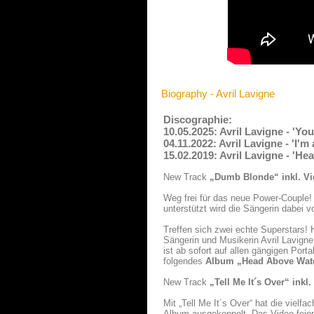
Biography - Avril Lavigne
Discographie:
10.05.2025: Avril Lavigne - 'Y
04.11.2022: Avril Lavigne - 'I
15.02.2019: Avril Lavigne - 'H
New Track
„Dumb Blonde“ inkl. V
Weg frei für das neue Power-Couple!
unterstützt wird die Sängerin dabe
Treffen sich zwei echte Superstars!
Sängerin und Musikerin Avril Lavign
ist ab sofort auf allen gängigen Port
folgendes
Album „Head Above Wat
New Track
„Tell Me It´s Over“ inkl
Mit „Tell Me It´s Over“ hat die vie
Album ausgekoppelt. Das Video feier