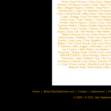
Peep
|
King Princess
|
Flora Cash
|
Maxw
Ronson
|
Professor Green
|
Zedd
|
Ward T
Alive
|
Maggie Rogers
|
Koffee
|
Yung Pinch
Dendemann
|
Cage The Elephant
|
Avantas
Cash
|
David Bowie
|
Miles Davis
|
Bob Dyla
|
Logic
|
Shaggy
|
Kyd The Band
|
Bakerm
Conan Gray
|
Tyler Childers
|
Freya Ridin
Fender
|
Benny Blanco
|
Sheryl Crow
|
Sea
Summer Walker
|
Marius Mueller-Westernh
Blowfish
|
Luke Combs
|
Celeste
|
Oh Won
Dagny
|
Easy Life
|
Bob Marley
|
Mae Muller
Mabel
|
Arizona Zervas
|
Anica Russo
|
B
Badmomzjay
|
DaBaby
|
Pearl Jam
|
Apach
Gardot
|
Lang Lang
|
Chris Stapleton
|
Jax J
Stallion
|
Tini
|
Jason Derulo
|
Kid Cudi
|
Paul
F Gibbons
|
Mick Jagger
|
24kGoldn
|
Jan D
Joy Crookes
|
Mimi Webb
|
Jon Batiste
|
Disarstar
|
Shania Twain
|
Esther Graf
|
ree
6PM RECORDS
|
Olivia Rodrigo
|
Renee 
Pashanim
|
Jade Thirlwall
|
Tyler The Cre
Zartmann
|
Doechii
|
Lola Young
|
Zah1de
|
P
|
J. Cole
|
Frank Gerber
|
Mumford and Sons
Malcolm Todd
|
Noah Kahan
|
Ella 
Home
|
About StarStatement.com
|
Contact
|
Impressum
|
P
© 2009 + ® 2011, Star Statemen