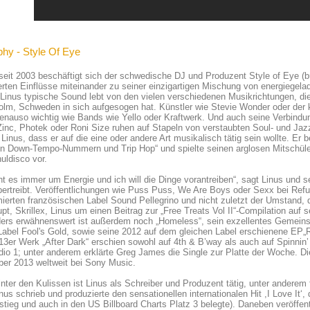
phy - Style Of Eye
eit 2003 beschäftigt sich der schwedische DJ und Produzent Style of Eye (bü
rten Einflüsse miteinander zu seiner einzigartigen Mischung von energiegel
 Linus typische Sound lebt von den vielen verschiedenen Musikrichtungen, die
olm, Schweden in sich aufgesogen hat. Künstler wie Stevie Wonder oder der
genauso wichtig wie Bands wie Yello oder Kraftwerk. Und auch seine Verbin
inc, Photek oder Roni Size ruhen auf Stapeln von verstaubten Soul- und Jaz
Linus, dass er auf die eine oder andere Art musikalisch tätig sein wollte. Er
ren Down-Tempo-Nummern und Trip Hop“ und spielte seinen arglosen Mitschül
uldisco vor.
ht es immer um Energie und ich will die Dinge vorantreiben“, sagt Linus und s
bertreibt. Veröffentlichungen wie Puss Puss, We Are Boys oder Sexx bei Re
ierten französischen Label Sound Pellegrino und nicht zuletzt der Umstand
pt, Skrillex, Linus um einen Beitrag zur „Free Treats Vol II“-Compilation au
ers erwähnenswert ist außerdem noch „Homeless“, sein exzellentes Gemeins
Label Fool's Gold, sowie seine 2012 auf dem gleichen Label erschienene EP
3er Werk „After Dark“ erschien sowohl auf 4th & B’way als auch auf Spinnin’
io 1; unter anderem erklärte Greg James die Single zur Platte der Woche. Di
er 2013 weltweit bei Sony Music.
nter den Kulissen ist Linus als Schreiber und Produzent tätig, unter anderem
nus schrieb und produzierte den sensationellen internationalen Hit ,I Love It‘,
stieg und auch in den US Billboard Charts Platz 3 belegte). Daneben veröffen