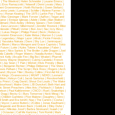
y
|
The Weeknd
|
Helen Schneider
|
Louane Emera
|
|
Eros Ramazzotti
|
Yelawolf
|
Demi Lovato
|
Mary J
bert Groenemeyer
|
Keith Richards
|
Gwen Stefani
|
Leona Lewis
|
Lumaraa
|
Schiller
|
Mylene Farmer
|
5
ry
|
Ronan Keating
|
The 1975
|
Larkin Poe
|
Topic
|
|
Max Giesinger
|
Mark Forster
|
AaRon
|
Tegan and
ainor
|
Enrique Iglesias
|
Adele
|
Delle
|
Alan Walker
|
Slimani
|
Rick Astley
|
Britney Spears
|
Tom Odell
|
|
Zara Larsson
|
Silbermond
|
Jennifer Rostock
|
Mike
iteside
|
Pitbull
|
Usher
|
Bon Jovi
|
Sia
|
Izzy Bizu
|
|
Lukas Rieger
|
Philipp Poisel
|
Beck
|
Rebecca
nsteinn Einarsson
|
Katie Melua
|
Maroon 5
|
Louis
e Legendary
|
Major Lazer
|
Afrob
|
Fickle Friends
|
|
Yasutaka Nakata
|
Dave
|
Shy Luv
|
Jamiroquai
|
e Bloom
|
Marco Mengoni and Grace Capristo
|
Tokio
|
Future
|
Lotte
|
Kyles Tolone
|
Kasabian
|
Faber
|
ayer
|
Nico Santos & The Broiler
|
Little Dragon
|
Joel
la Cabello
|
Roger Waters
|
Natalia Avelon
|
Naaz
|
rick Kelly
|
Arcade Fire
|
Big Boi
|
Wrabel
|
Pharrell
Kenny Wayne Shepherd
|
Culcha Candela
|
French
d
|
Jay Sean
|
T Pain
|
Wizkid
|
Elvis Presley
|
Black
n
|
Benjamin Richter
|
Philipp Dittberner
|
The Shins
|
ses Pelham
|
The Script
|
Rick Ross
|
Rogers
|
Arch
Band
|
Bryson Tiller
|
Bootsy Collins
|
First Aid Kit
|
Lo
t Kings
|
Evanescence
|
MGMT
|
NERD
|
Leonard
Wisin
|
Kelvyn Colt
|
Jacob Sartorius
|
Revolverheld
|
s Priest
|
Craig David
|
Shout Out Louds
|
The Wake
bourhood
|
Maitre Gims
|
JB Dunckel
|
Beth Hart and
c Street Preachers
|
Alex Aris
|
Fishbach
|
I Salute
|
Nelson
|
Paul Kalkbrenner
|
CNCO
|
Ruel
|
Snakehips
|
 Dogg
|
Becky G
|
Bury Tomorrow
|
Nicki Minaj
|
Yo
|
Childish Gambino
|
Post Malone
|
Daughtry
|
Sero
|
 Smith and Era Istrefi
|
Nao
|
The Carters
|
Cosha
|
|
Voyce
|
Lance Butters
|
2Cellos
|
Jonas Kaufmann
|
lingande and Broken Back
|
GoldLink
|
Elley Duhe
|
ses
|
Mikolas Josef
|
Barbra Streisand
|
Isaiah
|
Lil
y
|
Octavian
|
Call Me Karizma
|
Toni Romiti
|
Mark