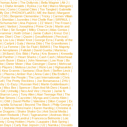
Thomas Azier
|
The Dollyrots
|
Bella Wagner
|
Alt-J
|
es
|
Olafur Arnalds
|
Rykka
|
Le Kid
|
Marco Mengoni
|
enna
|
Como
|
Coastal Cities
|
Too Tangled
|
Gabrielle
ify Dot
|
PHONOFLaKES
|
ME the Band
|
Margaret
|
CSS
|
Benjamin Clementine
|
Tricky
|
Carmen Villain
 Sheridan
|
Juveniles
|
Hot Chelle Rae
|
SIRPAUL
|
l Schumacher
|
Ana Popovic
|
ZZ Ward
|
The Frown
|
hant
|
Vanbot
|
Josephina
|
Prime Circle
|
Martin and
 Filan
|
Siri Svegler
|
Milky Chance
|
Atlas Genius
|
Grammar
|
Keith Urban
|
Jamie Cullum
|
Kreuz Ost
|
nes Obel
|
Cher
|
Qasim
|
Gesaffelstein
|
Percival
|
ay Lou Lou
|
Water Knot
|
George Ezra
|
Family of the
ot
|
Carlprit
|
Gala
|
Vienna Ditto
|
The Graveltones
|
d
|
La Femme
|
Die So Fluid
|
BANKS
|
The Majority
r Aeroplanes
|
Fallulah
|
David Guetta
|
Marteria
|
|
3A Band
|
Eric Bibb
|
Parka
|
Kris Bowers
|
Krewella
el Panther
|
I Heart Sharks
|
Cash Cash
|
Motorhead
urin Buser
|
Elaiza
|
John Newman
|
Low Roar
|
Bo
obe
|
Dieter Meier
|
Max Giesinger
|
Dame
|
Mehrzad
o Players
|
Melissa Lischer
|
Ricki-Lee
|
Highasakite
|
|
Kina Grannis
|
Santana
|
Ekat Bork
|
Steffen Linck
|
nc
|
Plasma
|
Amber Run
|
Anna Calvi
|
Ella Endlich
|
|
Foster the People
|
The Last Internationale
|
Chris
ell
|
The Pretty Reckless
|
Joe Bonamassa
|
ZHU
|
sby
|
G-Eazy
|
Russian Red
|
Martin Goldenbaum
|
a
|
Miss Bex
|
Spencer
|
Bam And Mr.Dero
|
Kopek
|
Gill
|
Unheilig
|
Nico And Vinz
|
Hozier
|
Jamie N
Sharron Levy
|
Tony Allen
|
Atari Teenage Riot
|
The
Matt Simons
|
Cazzette
|
Mynga and Cosmo Klein
|
rt
|
OMI
|
David Pfeffer
|
Valentine
|
Dillon Cooper
|
Ex
aziella Schazad
|
Beyond The Black
|
Philip George
|
z
|
Stefanie Heinzmann
|
Karen Harding
|
Christine &
ne Dragons
|
Shake Shake Go
|
Anti Social Media
|
obert Redweik
|
Pool
|
Tagtraeumer
|
Andreas Moe
|
|
Lena MeyerLandrut
|
Francesca Belmonte
|
Loic
nty
|
Greg Holden
|
Hurts
|
Laupaire
|
Bob Spring
|
een Days
|
Carly Rae Jepsen
|
U2
|
Namika
|
Osvaldo