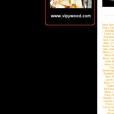
New Star
Rae
|
Cen
|
Metalli
Charli 
Rosenb
Nick Car
Aida
|
Ch
Andre Ta
Alex Vel
MissLi
|
Silvia D
Beck
|
An
Liebe M
Andy G
Ziy
Beaureg
Redfield
Slot
|
R
Lazee
Boys
|
R
Yolan
McDona
Mess
|
Toka
|
M
Hewitt
|
L
Lashes
Cherri
Cierra R
How
Devec