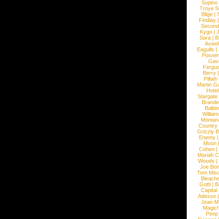
Supino
Troye S
Blige
|
Findlay
Second
Kygo
|
J
Sara
|
Bi
Axwel
Eagulls
|
Posner
Gav
Fergu
Berry
Pillath
Martin Ga
Hotel
Stargate
Brande
Balbi
William
Montan
Country
Grizzly 
Enemy
Moon
Cohen
|
Mariah C
Woods
|
Joe Bo
Tom Mis
Bleach
Gotti
|
B
Capital
Adesse
Jean Mi
Magic!
Peep