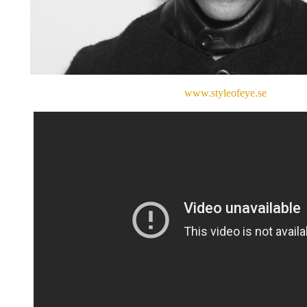
www.styleofeye.se