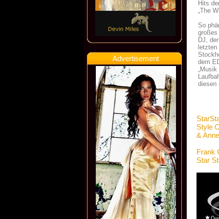
Hits de
„The W
So phän
großes 
DJ, der
letzten
Stockho
Advertisement
dem ED
„Musik 
Laufbah
diesen 
StarSt
Style 
& Anne
Frank 
Star S