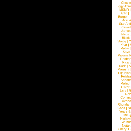
Chevin
Iggy Azal
MSMR
Aplin
|
Berger
|
|
Ace W
Star An
Krewel
James
Jillett
Black
Veeby
|
Y
Year
|
Mikky 
Says
Paloma F
|
Roofto
|
Ricard
Saris
|
A
Marashi
Lilja Blo
Felidae
Second
Malinc
Oliver
Lary
|
G
Ner
Commo
Avene
Rhonda
Cops
|
N
Years &
The 
Nightwi
Wunde
Nottet
Cheryl G