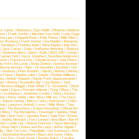
ck Lamar
|
Madonna
|
Zayn Malik
|
Rihanna
|
Addison
ones
|
Frank Gerber
|
Machine Gun Kelly
|
Lady Gaga
Dua Lipa
|
Chappell Roan
|
Dolly Parton
|
Billie Eilish
|
ico Rosberg
|
Frank Gerber
|
Ina Mueller
|
Marianne
 Denalane
|
Fredrika Stahl
|
Silvia Kainka
|
Kitty Kat
|
|
Jack Culcay
|
Gabo
|
Katharine Mehrling
|
Shakura
|
Ekaterina More
|
Slash
|
81db
|
MOOJAH
|
Genta
|
Cashier No9
|
Joyce Jonathan
|
Sunshine Anderson
|
ansen
|
Francisca Urio
|
Claudia Acuna
|
Julia Dietze
|
dy Ford
|
Ani Lorak
|
Sonja Zietlow
|
Sunrise Avenue
|
Simone Kermes
|
Klee
|
Vic Anselmo
|
Kai Ebel
|
Tom
a Teodosiu
|
Peter Ruetten
|
Yakoto
|
Marina Celeste
|
e Fraser
|
Madina Lake
|
Caethe
|
Robbie Williams
|
sto
|
Amber Rubarth
|
Randy Ford
|
Appassionante
|
noz
|
Ilhama
|
Ruxandra Bar
|
Lina Button
|
Jack
|
Veronica Maggio
|
Plain White TS
|
Scorpions
|
Davis
nspiel
|
Zayra
|
Principe Valiente
|
Tying Tiffany
|
The
e
|
Ivi Adamou
|
Johannes Cordes
|
YaHa
|
Gerina
|
dos
|
Parov Stelar
|
Alex Mica
|
Milk Inc
|
The Disco
|
Soluna Samay
|
Marco Carta
|
Eisbrecher
|
Celia
|
ooji
|
Laurence Jenkell
|
Lovex
|
Willy Moon
|
Tara
ana
|
The BossHoss
|
DJane HouseKat
|
Official Hot
t Wery
|
The Mynabirds
|
Timomatic
|
Nahiba
|
Matt
iller
|
Axel Tony
|
Jasmine Kara
|
Tape Five
|
Emma
|
Bobby Womack
|
Fun
|
Loreen
|
Iona Blum
|
Bat for
Hart
|
Leslie Clio
|
Sharon Doorson
|
Taryn Manning
|
|
Neon Hitch
|
Kobra and the Lotus
|
Arthur Higelin
|
ly
|
Skip The Use
|
TinkaBelle
|
Ola Svensson
|
Nick
|
Destination Anywhere
|
Black and Jones
|
Alina
cona Pop
|
Emeli Sande
|
Bastian Baker
|
Caroline