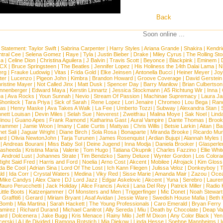
Back
Soon online ...
 Statement:
Taylor Swift
|
Sabrina Carpenter
|
Harry Styles
|
Ariana Grande
|
Shakira
|
Kendri
tral Cee
|
Selena Gomez
|
Raye
|
Tyla
|
Justin Bieber
|
Drake
|
Miley Cyrus
|
The Rolling St
ca
|
Celine Dion
|
Christina Aguilera
|
J Balvin
|
Travis Scott
|
Beyonce
|
Blackpink
|
Eminem
|
XCX
|
Bruce Springsteen
|
The Beatles
|
Jennifer Lopez
|
His Holiness the 14th Dalai Lama
|
N
erg
|
Frauke Ludowig
|
Vitas
|
Frida Gold
|
Elke Jeinsen
|
Antonella Bucci
|
Heiner Meyer
|
Joy
ter
|
Lucenzo
|
Pigeon John
|
Kimbra
|
Brandon Howard
|
Groove Coverage
|
David Gerstein
ristine Mayer
|
Not Called Jinx
|
Matt Dusk
|
Spencer Day
|
Barry Manilow
|
Brian Culbertson
nnenberger
|
Edward Maya
|
Kerstin Linnartz
|
Jessica Stockmann
|
A5 Richtung Wir
|
Inna
|
ea
|
Ava Rocks
|
Youn Sunnah
|
Nevio
|
Stream Of Passion
|
Machinae Supremacy
|
Laura J
Shonlock
|
Tara Priya
|
Sick of Sarah
|
Rene Lopez
|
Lori Jenaire
|
Chromeo
|
Lou Bega
|
Ran
ias
|
Henry Maske
|
Ava Takes A Walk
|
La Fee
|
Umberto Tozzi
|
Subway
|
Alexandra Stan
|
nett Louisan
|
Devin Miles
|
Selah Sue
|
Neverest
|
Zweitfrau
|
Malina Moye
|
Sak Noel
|
Lind
inou
|
Guano Apes
|
Frank Ramond
|
Katharina Gast
|
Aural Vampire
|
Dante Thomas
|
Brook
rammer
|
Jamie Woon
|
Imany
|
Catie Curtis
|
Mattyas
|
Chris Willis
|
Betsie Larkin
|
Aitan
|
Ba
net Sali
|
Jaguar Wright
|
Diane Birch
|
Sola Rosa
|
Bonaparte
|
Miranda Brooke
|
Ricardo Mu
ard
|
Olivia NewtonJohn
|
Tarja Turunen
|
James Rosenquist
|
Ardian Bujupi
|
Alannah Myles
|
Andreas Bourani
|
Miss Baby Sol
|
Deine Jugend
|
Inna Modja
|
Daniela Brooker
|
Glasperle
asheeda
|
Kristina Maria
|
Valerie
|
Tom Hugo
|
Tatiana Okupnik
|
Charles Fazzino
|
Ellie Whit
|
Android Lust
|
Johannes Strate
|
Tim Bendzko
|
Samy Deluxe
|
Wynter Gordon
|
Los Colora
ight Said Fred
|
Harris and Ford
|
Noelia
|
Arno Cost
|
Akcent
|
Mobilee
|
Afrojack
|
Kim Gloss
da Be Cool
|
Adrian Sina
|
Lord Of The Lost
|
Ich Kann Fliegen
|
Julissa Veloz
|
Donkeyboy
|
T
ld
|
Ida Corr
|
Crystal Waters
|
Medina
|
Viky Red
|
Sisse Marie
|
Amanda Mair
|
Zazou
|
Oce
Mike Candys
|
Alex Clare
|
DJ Lord Jazz
|
Edgar Askelovic
|
Akcent
|
Yuna
|
Serebro
|
Lauren
auro Perucchetti
|
Jack Holiday
|
Alice Francis
|
Avicii
|
Lana Del Rey
|
Patrick Miller
|
Radio K
ittle Boots
|
Katzenjammer
|
Of Monsters and Men
|
Triggerfinger
|
Mic Donet
|
Noah Stewart
|
Graffiti6
|
Gerard
|
Miriam Bryant
|
Asaf Avidan
|
Jessie Ware
|
Swedish House Mafia
|
Beth 
 Bomb
|
Mia Martina
|
Sarah Hackett
|
The Young Professionals
|
Caro Emerald
|
Bryan Ferry
amirez
|
Richard Durand
|
Michael Canitrot
|
Ally Sereda
|
Miu
|
Death by Chocolate
|
Deap Val
ard
|
Dolcenera
|
Jake Bugg
|
Kris Menace
|
Rainy Milo
|
Jeff M Dixon
|
Any Color Black
|
Yen
erski
|
A Life Divided
|
Ramona Rotstich
|
Mia Diekow
|
Linda Hesse
|
Soehne Mannheims
|
I