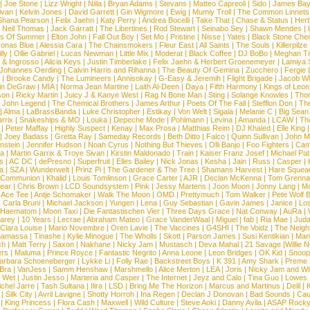
|
Joe Stone
|
Lizz Wright
|
Niila
|
Bryan Adams
|
Stevans
|
Matteo Capreoli
|
Sido
|
James Ba
ivan
|
Kelvin Jones
|
David Garrett
|
Gin Wigmore
|
Ewig
|
Mumiy Troll
|
The Common Linnets
Shana Pearson
|
Felix Jaehn
|
Katy Perry
|
Andrea Bocelli
|
Take That
|
Chase & Status
|
Her
|
Neil Thomas
|
Jack Garratt
|
The Libertines
|
Rod Stewart
|
Seinabo Sey
|
Shawn Mendes
|
s Of Summer
|
Elton John
|
Fall Out Boy
|
Set Mo
|
Pristine
|
Nisse
|
Yates
|
Black Stone Cher
onas Blue
|
Alessia Cara
|
The Chainsmokers
|
Fleur East
|
All Saints
|
The Souls
|
Killerpilze
lly
|
Ollie Gabriel
|
Lucas Newman
|
Little Mix
|
Moderat
|
Black Coffee
|
DJ BoBo
|
Meghan Tr
 & Ingrosso
|
Alicia Keys
|
Justin Timberlake
|
Felix Jaehn & Herbert Groenemeyer
|
Lamiya 
Johannes Oerding
|
Calvin Harris and Rihanna
|
The Beauty Of Gemina
|
Zucchero
|
Fergie
|
Brooke Candy
|
The Lumineers
|
Annisokay
|
G-Easy & Jeremih
|
Flight Brigade
|
Jacob Wh
in DeGraw
|
MIA
|
Norma Jean Martine
|
Laith Al-Deen
|
Daya
|
Fifth Harmony
|
Kings of Leon
son
|
Ricky Martin
|
Juicy J & Kanye West
|
Rag N Bone Man
|
Sting
|
Solange Knowles
|
Thor
|
John Legend
|
The Chemical Brothers
|
James Arthur
|
Poets Of The Fall
|
Stefflon Don
|
Th
|
Alma
|
LaBrassBanda
|
Luke Christopher
|
Estikay
|
Von Welt
|
Sigala
|
Melanie C
|
Big Sean
rrix
|
Snakeships & MO
|
Louka
|
Depeche Mode
|
Pohlmann
|
Levina
|
Amanda
|
LCAW
|
Th
|
Peter Maffay
|
Highly Suspect
|
Kenay
|
Max Prosa
|
Matthias Reim
|
DJ Khaled
|
Elle King
|
Joey Badass
|
Gretta Ray
|
Sameday Records
|
Beth Ditto
|
Falco
|
Quinn Sullivan
|
John M
nstein
|
Jennifer Hudson
|
Noah Cyrus
|
Nothing But Thieves
|
Olli Banjo
|
Foo Fighters
|
Cami
na
|
Martin Garrix & Troye Sivan
|
Kirstin Maldonado
|
Train
|
Kaiser Franz Josef
|
Michael Pat
s
|
AC DC
|
dePresno
|
Superfruit
|
Elles Bailey
|
Nick Jonas
|
Kesha
|
Jain
|
Russ
|
Casper
|
a
|
SZA
|
Wunderwelt
|
Prinz Pi
|
The Gardener & The Tree
|
Shamans Harvest
|
Hare Squea
 Communion
|
Khalid
|
Louis Tomlinson
|
Grace Carter
|
AJR
|
Declan McKenna
|
Tom Grenna
Bear
|
Chris Brown
|
LCD Soundsystem
|
Pink
|
Jessy Martens
|
Joon Moon
|
Jonny Lang
|
Mo
|
Ace Tee
|
Antje Schomaker
|
Walk The Moon
|
OMD
|
Prettymuch
|
Tom Walker
|
Pete Wolf 
|
Carla Bruni
|
Michael Jackson
|
Yungen
|
Lena
|
Guy Sebastian
|
Gavin James
|
Janice
|
Los
Haematom
|
Moon Taxi
|
Die Fantastischen Vier
|
Three Days Grace
|
Nat Conway
|
AuRa
|
arey
|
10 Years
|
Lecrae
|
Abraham Mateo
|
Grace VanderWaal
|
Miguel
|
fab
|
Ria Mae
|
Juda
Clara Louise
|
Mario Novembre
|
Oren Lavie
|
The Vaccines
|
G4SHI
|
The Voidz
|
The Neigh
namassa
|
Tinashe
|
Kylie Minogue
|
The Wholls
|
Skott
|
Parson James
|
Susi Kentikian
|
Mani
ch
|
Matt Terry
|
Saxon
|
Nakhane
|
Nicky Jam
|
Mustasch
|
Deva Mahal
|
21 Savage
|
Willie 
ers
|
Maluma
|
Prince Royce
|
Fantastic Negrito
|
Anna Leone
|
Leon Bridges
|
OK Kid
|
Snoop
arbara Schoeneberger
|
Lykke Li
|
Folly Rae
|
Backstreet Boys
|
K 391
|
Amy Shark
|
Preme
 Bra
|
VanJess
|
Samm Henshaw
|
Marshmello
|
Alice Merton
|
LEA
|
Joris
|
Nicky Jam and Will
|
Wet
|
Justin Jesso
|
Marteria and Casper
|
The Internet
|
Jeyz and Calo
|
Tina Guo
|
Lowes
chel Jarre
|
Tash Sultana
|
Ilira
|
LSD
|
Bring Me The Horizon
|
Marcus and Martinus
|
Delil
|
K
|
Silk City
|
Avril Lavigne
|
Shotty Horroh
|
Ina Regen
|
Declan J Donovan
|
Bad Sounds
|
Cau
|
King Princess
|
Flora Cash
|
Maxwell
|
Wild Culture
|
Steve Aoki
|
Danny Avila
|
ASAP Rock