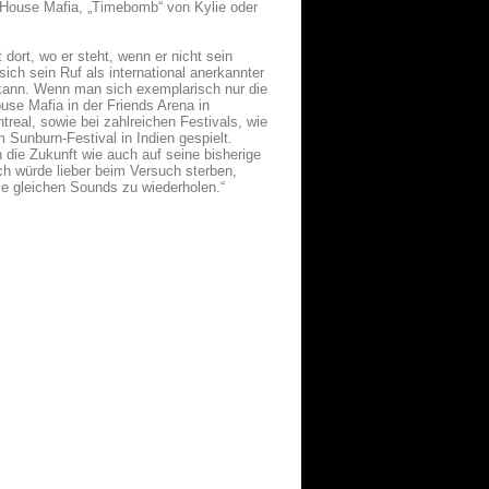
 House Mafia, „Timebomb“ von Kylie oder
ort, wo er steht, wenn er nicht sein
ich sein Ruf als international anerkannter
n kann. Wenn man sich exemplarisch nur die
use Mafia in der Friends Arena in
eal, sowie bei zahlreichen Festivals, wie
nburn-Festival in Indien gespielt.
 die Zukunft wie auch auf seine bisherige
Ich würde lieber beim Versuch sterben,
die gleichen Sounds zu wiederholen.“