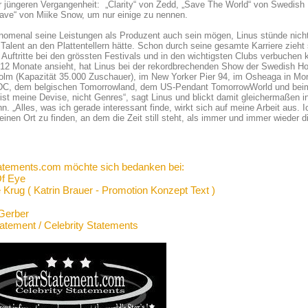
r jüngeren Vergangenheit: „Clarity“ von Zedd, „Save The World“ von Swedish
ave“ von Miike Snow, um nur einige zu nennen.
omenal seine Leistungen als Produzent auch sein mögen, Linus stünde nicht d
Talent an den Plattentellern hätte. Schon durch seine gesamte Karriere zieht s
 Auftritte bei den grössten Festivals und in den wichtigsten Clubs verbuche
 12 Monate ansieht, hat Linus bei der rekordbrechenden Show der Swedish Ho
lm (Kapazität 35.000 Zuschauer), im New Yorker Pier 94, im Osheaga in Montr
C, dem belgischen Tomorrowland, dem US-Pendant TomorrowWorld und beim Su
ist meine Devise, nicht Genres“, sagt Linus und blickt damit gleichermaßen in
n. „Alles, was ich gerade interessant finde, wirkt sich auf meine Arbeit aus. 
einen Ort zu finden, an dem die Zeit still steht, als immer und immer wieder 
atements.com möchte sich bedanken bei:
Of Eye
 Krug ( Katrin Brauer - Promotion Konzept Text )
Gerber
tatement / Celebrity Statements