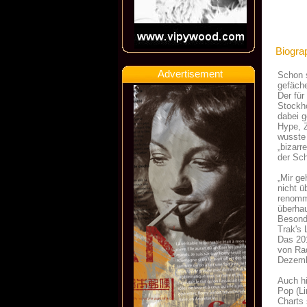
Biogra
Advertisement
Schon s
gefäche
Der für
Stockh
dabei 
Hype, Z
wusste 
„bizar
der Sch
„Mir ge
nicht ü
renomm
überhau
Besond
Trak's 
Das 201
von Rad
Dezemb
Auch hi
Pop (Li
Charts 