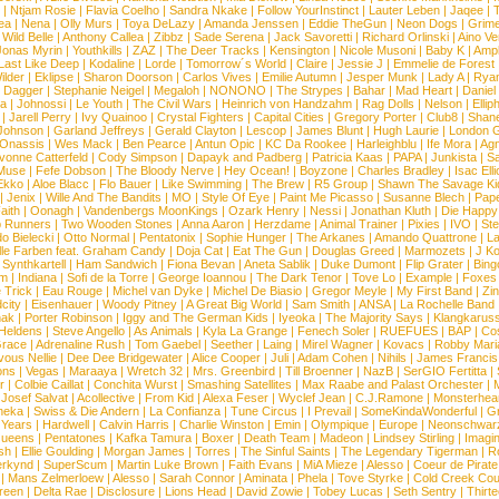
|
Ntjam Rosie
|
Flavia Coelho
|
Sandra Nkake
|
Follow YourInstinct
|
Lauter Leben
|
Jaqee
|
ea
|
Nena
|
Olly Murs
|
Toya DeLazy
|
Amanda Jenssen
|
Eddie TheGun
|
Neon Dogs
|
Grim
|
Wild Belle
|
Anthony Callea
|
Zibbz
|
Sade Serena
|
Jack Savoretti
|
Richard Orlinski
|
Aino V
Jonas Myrin
|
Youthkills
|
ZAZ
|
The Deer Tracks
|
Kensington
|
Nicole Musoni
|
Baby K
|
Ampl
Last Like Deep
|
Kodaline
|
Lorde
|
Tomorrow´s World
|
Claire
|
Jessie J
|
Emmelie de Forest
ilder
|
Eklipse
|
Sharon Doorson
|
Carlos Vives
|
Emilie Autumn
|
Jesper Munk
|
Lady A
|
Ryan
d Dagger
|
Stephanie Neigel
|
Megaloh
|
NONONO
|
The Strypes
|
Bahar
|
Mad Heart
|
Danie
la
|
Johnossi
|
Le Youth
|
The Civil Wars
|
Heinrich von Handzahm
|
Rag Dolls
|
Nelson
|
Ellip
|
Jarell Perry
|
Ivy Quainoo
|
Crystal Fighters
|
Capital Cities
|
Gregory Porter
|
Club8
|
Shane
e Johnson
|
Garland Jeffreys
|
Gerald Clayton
|
Lescop
|
James Blunt
|
Hugh Laurie
|
London 
 Onassis
|
Wes Mack
|
Ben Pearce
|
Antun Opic
|
KC Da Rookee
|
Harleighblu
|
Ife Mora
|
Ag
vonne Catterfeld
|
Cody Simpson
|
Dapayk and Padberg
|
Patricia Kaas
|
PAPA
|
Junkista
|
S
Muse
|
Fefe Dobson
|
The Bloody Nerve
|
Hey Ocean!
|
Boyzone
|
Charles Bradley
|
Isac Elli
Ekko
|
Aloe Blacc
|
Flo Bauer
|
Like Swimming
|
The Brew
|
R5 Group
|
Shawn The Savage Ki
|
Jenix
|
Wille And The Bandits
|
MO
|
Style Of Eye
|
Paint Me Picasso
|
Susanne Blech
|
Pape
aith
|
Oonagh
|
Vandenbergs MoonKings
|
Ozark Henry
|
Nessi
|
Jonathan Kluth
|
Die Happy
p Runners
|
Two Wooden Stones
|
Anna Aaron
|
Herzdame
|
Animal Trainer
|
Pixies
|
IVO
|
Ste
o Bielecki
|
Otto Normal
|
Pentatonix
|
Sophie Hunger
|
The Arkanes
|
Amando Quattrone
|
La
lle Farben feat. Graham Candy
|
Doja Cat
|
Eat The Gun
|
Douglas Greed
|
Marmozets
|
J K
|
Synthkartell
|
Ham Sandwich
|
Fiona Bevan
|
Aneta Sablik
|
Duke Dumont
|
Flip Grater
|
Bing
om
|
Indiana
|
Sofi de la Torre
|
George Ioannou
|
The Dark Tenor
|
Tove Lo
|
Example
|
Foxes
 Trick
|
Eau Rouge
|
Michel van Dyke
|
Michel De Biasio
|
Gregor Meyle
|
My First Band
|
Zi
city
|
Eisenhauer
|
Woody Pitney
|
A Great Big World
|
Sam Smith
|
ANSA
|
La Rochelle Band
hak
|
Porter Robinson
|
Iggy and The German Kids
|
Iyeoka
|
The Majority Says
|
Klangkaruss
 Heldens
|
Steve Angello
|
As Animals
|
Kyla La Grange
|
Fenech Soler
|
RUEFUES
|
BAP
|
Co
race
|
Adrenaline Rush
|
Tom Gaebel
|
Seether
|
Laing
|
Mirel Wagner
|
Kovacs
|
Robby Mari
vous Nellie
|
Dee Dee Bridgewater
|
Alice Cooper
|
Juli
|
Adam Cohen
|
Nihils
|
James Francis 
ns
|
Vegas
|
Maraaya
|
Wretch 32
|
Mrs. Greenbird
|
Till Broenner
|
NazB
|
SerGIO Fertitta
|
r
|
Colbie Caillat
|
Conchita Wurst
|
Smashing Satellites
|
Max Raabe and Palast Orchester
|
|
Josef Salvat
|
Acollective
|
From Kid
|
Alexa Feser
|
Wyclef Jean
|
C.J.Ramone
|
Monsterhea
neka
|
Swiss & Die Andern
|
La Confianza
|
Tune Circus
|
I Prevail
|
SomeKindaWonderful
|
Gr
 Years
|
Hardwell
|
Calvin Harris
|
Charlie Winston
|
Emin
|
Olympique
|
Europe
|
Neonschwar
Queens
|
Pentatones
|
Kafka Tamura
|
Boxer
|
Death Team
|
Madeon
|
Lindsey Stirling
|
Imagi
sh
|
Ellie Goulding
|
Morgan James
|
Torres
|
The Sinful Saints
|
The Legendary Tigerman
|
R
rkynd
|
SuperScum
|
Martin Luke Brown
|
Faith Evans
|
MiA Mieze
|
Alesso
|
Coeur de Pirate
|
Mans Zelmerloew
|
Alesso
|
Sarah Connor
|
Aminata
|
Phela
|
Tove Styrke
|
Cold Creek Cou
reen
|
Delta Rae
|
Disclosure
|
Lions Head
|
David Zowie
|
Tobey Lucas
|
Seth Sentry
|
Thirt