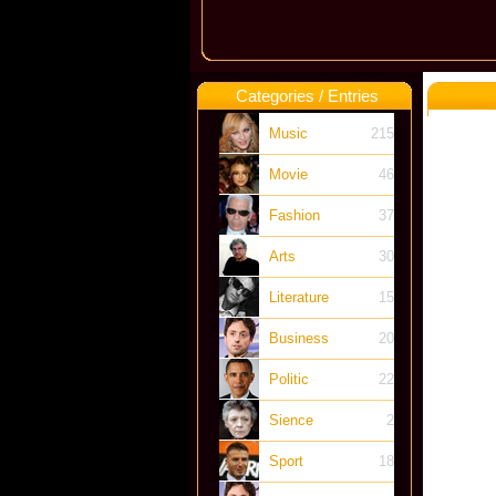
Categories / Entries
Music
215
Movie
46
Fashion
37
Arts
30
Literature
15
Business
20
Politic
22
Sience
2
Sport
18