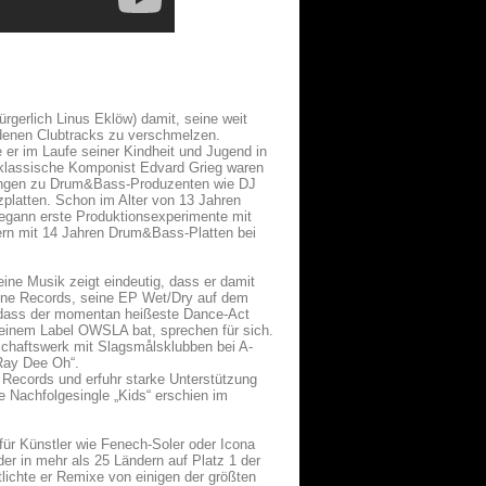
rgerlich Linus Eklöw) damit, seine weit
adenen Clubtracks zu verschmelzen.
 er im Laufe seiner Kindheit und Jugend in
 klassische Komponist Edvard Grieg waren
dungen zu Drum&Bass-Produzenten wie DJ
zplatten. Schon im Alter von 13 Jahren
 begann erste Produktionsexperimente mit
ern mit 14 Jahren Drum&Bass-Platten bei
eine Musik zeigt eindeutig, dass er damit
fune Records, seine EP Wet/Dry auf dem
, dass der momentan heißeste Dance-Act
f seinem Label OWSLA bat, sprechen für sich.
chaftswerk mit Slagsmålsklubben bei A-
„Ray Dee Oh“.
 Records und erfuhr starke Unterstützung
e Nachfolgesingle „Kids“ erschien im
 für Künstler wie Fenech-Soler oder Icona
 der in mehr als 25 Ländern auf Platz 1 der
tlichte er Remixe von einigen der größten