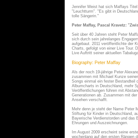
Jennifer Weist hat sich Maffays Tit
"Leuchtturm". "Es gibt in Deutschland
tolle Sängerin."
Peter Maffay, Pascal Kravetz: "Zw
Seit über 40 Jahren steht Peter Maff
sich durch sein jahrelanges Engagem
aufgebaut. 2011 veröffentlichte der K
Charts, gefolgt von einer Live Tour.
Live Auftritt seiner aktuellen Tabalug
Biography: Peter Maffay
Als der noch 19-jährige Peter Alexa
zusammen mit Michael Kunze seinen D
Songs einmal ein fester Bestandteil 
Albumcharts in Deutschland, mehr Spi
Veröffentlichungen führen mit Abstand
Generationen ab. Zusammen mit der 
Ansehen verschafft.
Mehr denn je steht der Name Peter M
Stiftung für Kinder in Deutschland, 
Bayerische Verdienstorden und das B
Ehrungen und Auszeichnungen.
Im August 2009 erscheint seine erst
wochenlang auf den ersten Rängen der