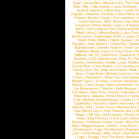
Kygo
|
Jonas Blue
|
Alessia Cara
|
The Cha
Sara
|
Billy
|
Ollie Gabriel
|
Lucas Newman
Axwel & Ingrosso
|
Alicia Keys
|
Justin Ti
Eagulls
|
Johannes Oerding
|
Calvin Harris 
Posner
|
Brooke Candy
|
The Lumineers
|
Gavin DeGraw
|
MIA
|
Norma Jean Mart
Ferguson
|
Ricky Martin
|
Juicy J & Kany
Berry
|
John Legend
|
The Chemical Broth
Pillath
|
Alma
|
LaBrassBanda
|
Luke Chris
Martin Garrix
|
Snakeships & MO
|
Louka
|
D
Hotel
|
Peter Maffay
|
Highly Suspect
|
K
Stargate
|
Joey Badass
|
Gretta Ray
|
Samed
Brandenstein
|
Jennifer Hudson
|
Noah Cy
Balbina
|
Martin Garrix & Troye Sivan
|
Ki
Williams
|
AC DC
|
dePresno
|
Superfruit
|
Montana
|
SZA
|
Wunderwelt
|
Prinz Pi
|
The
Country Communion
|
Khalid
|
Louis Tomlin
Grizzly Bear
|
Chris Brown
|
LCD Soundsys
Enemy
|
Ace Tee
|
Antje Schomaker
|
Walk 
Moon
|
Carla Bruni
|
Michael Jackson
|
Yu
Cohen
|
Haematom
|
Moon Taxi
|
Die Fantas
Mariah Carey
|
10 Years
|
Lecrae
|
Abraham
Woods
|
Clara Louise
|
Mario Novembre
|
Or
Joe Bonamassa
|
Tinashe
|
Kylie Minogue
Tom Misch
|
Matt Terry
|
Saxon
|
Nakhane
|
Bleachers
|
Maluma
|
Prince Royce
|
Fanta
Gotti
|
Barbara Schoeneberger
|
Lykke Li
|
Capital Bra
|
VanJess
|
Samm Henshaw
|
M
Adesse
|
Wet
|
Justin Jesso
|
Marteria and 
Jean Michel Jarre
|
Tash Sultana
|
Ilira
|
LS
Magic!
|
Silk City
|
Avril Lavigne
|
Shotty H
Peep
|
King Princess
|
Flora Cash
|
Maxw
Ronson
|
Professor Green
|
Zedd
|
Ward T
Alive
|
Maggie Rogers
|
Koffee
|
Yung Pinch
Dendemann
|
Cage The Elephant
|
Avantas
Cash
|
David Bowie
|
Miles Davis
|
Bob Dyla
|
Logic
|
Shaggy
|
Kyd The Band
|
Bakerm