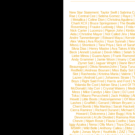
New Star Statement:
Taylor Swift
|
Sabrina C
Rae
|
Central Cee
|
Selena Gomez
|
Raye
|
T
|
Metallica
|
Celine Dion
|
Christina Aguilera
Charli XCX
|
Bruce Springsteen
|
The Beatl
Rosenberg
|
Frauke Ludowig
|
Vitas
|
Frida
Nick Carter
|
Lucenzo
|
Pigeon John
|
Kimbr
Aida
|
Christine Mayer
|
Not Called Jinx
|
Ma
Andre Tannenberger
|
Edward Maya
|
Kersti
Alex Velea
|
Ava Rocks
|
Youn Sunnah
|
Nev
MissLi
|
Shonlock
|
Tara Priya
|
Sick of Sara
Silvia Dias
|
Henry Maske
|
Ava Takes A Wa
Beck
|
Annett Louisan
|
Devin Miles
|
Selah 
Liebe Minou
|
Guano Apes
|
Frank Ramond
Andy Grammer
|
Jamie Woon
|
Imany
|
Cat
Ziynet Sali
|
Jaguar Wright
|
Diane Birc
Beauregard
|
Olivia NewtonJohn
|
Tarja Tur
Redfield
|
Andreas Bourani
|
Miss Baby Sol
Slot
|
Rasheeda
|
Kristina Maria
|
Valerie
|
Lazee
|
Android Lust
|
Johannes Strate
|
T
Boys
|
Right Said Fred
|
Harris and Ford
|
N
Yolanda Be Cool
|
Adrian Sina
|
Lord Of T
McDonald
|
Ida Corr
|
Crystal Waters
|
Medi
Mess
|
Mike Candys
|
Alex Clare
|
DJ Lord
Toka
|
Mauro Perucchetti
|
Jack Holiday
|
A
Hewitt
|
Little Boots
|
Katzenjammer
|
Of Mon
Lashes
|
Graffiti6
|
Gerard
|
Miriam Bryant
|
Cherri Bomb
|
Mia Martina
|
Sarah Hackett
Cierra Ramirez
|
Richard Durand
|
Michael C
Howard
|
Dolcenera
|
Jake Bugg
|
Kris 
Devecerski
|
A Life Divided
|
Ramona Rots
Chevin
|
Ntjam Rosie
|
Flavia Coelho
|
San
Iggy Azalea
|
Nena
|
Olly Murs
|
Toya DeLaz
MSMR
|
Wild Belle
|
Anthony Callea
|
Zibbz
Aplin
|
Jonas Myrin
|
Youthkills
|
ZAZ
|
The 