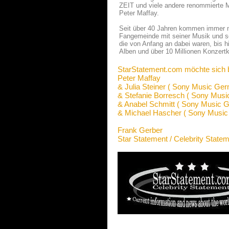
ZEIT und viele andere renommierte M
Peter Maffay.
Seit über 40 Jahren kommen immer m
Fangemeinde mit seiner Musik und se
die von Anfang an dabei waren, bis h
Alben und über 10 Millionen Konzertk
StarStatement.com möchte sich 
Peter Maffay
& Julia Steiner ( Sony Music Ge
& Stefanie Borresch ( Sony Mus
& Anabel Schmitt ( Sony Music 
& Michael Hascher ( Sony Musi
Frank Gerber
Star Statement / Celebrity State