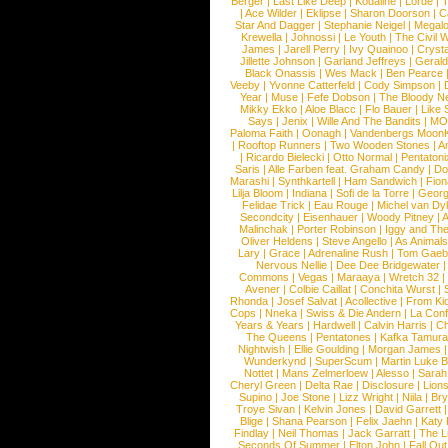
Berger
|
Last Like Deep
|
Kodaline
|
Lorde
|
|
Ace Wilder
|
Eklipse
|
Sharon Doorson
|
C
Star And Dagger
|
Stephanie Neigel
|
Megal
Krewella
|
Johnossi
|
Le Youth
|
The Civil 
James
|
Jarell Perry
|
Ivy Quainoo
|
Crysta
Jillette Johnson
|
Garland Jeffreys
|
Gerald
Black Onassis
|
Wes Mack
|
Ben Pearce
Veeby
|
Yvonne Catterfeld
|
Cody Simpson
|
Year
|
Muse
|
Fefe Dobson
|
The Bloody N
Mikky Ekko
|
Aloe Blacc
|
Flo Bauer
|
Like
Says
|
Jenix
|
Wille And The Bandits
|
MO
Paloma Faith
|
Oonagh
|
Vandenbergs Moon
|
Rooftop Runners
|
Two Wooden Stones
|
A
|
Ricardo Bielecki
|
Otto Normal
|
Pentatoni
Saris
|
Alle Farben feat. Graham Candy
|
Do
Marashi
|
Synthkartell
|
Ham Sandwich
|
Fio
Lilja Bloom
|
Indiana
|
Sofi de la Torre
|
Georg
Felidae Trick
|
Eau Rouge
|
Michel van Dy
Secondcity
|
Eisenhauer
|
Woody Pitney
|
A
Malinchak
|
Porter Robinson
|
Iggy and Th
Oliver Heldens
|
Steve Angello
|
As Animal
Lary
|
Grace
|
Adrenaline Rush
|
Tom Gaeb
Nervous Nellie
|
Dee Dee Bridgewater
|
Commons
|
Vegas
|
Maraaya
|
Wretch 32
Avener
|
Colbie Caillat
|
Conchita Wurst
|
Rhonda
|
Josef Salvat
|
Acollective
|
From Ki
Cops
|
Nneka
|
Swiss & Die Andern
|
La Conf
Years & Years
|
Hardwell
|
Calvin Harris
|
Ch
The Queens
|
Pentatones
|
Kafka Tamura
Nightwish
|
Ellie Goulding
|
Morgan James
Wunderkynd
|
SuperScum
|
Martin Luke 
Nottet
|
Mans Zelmerloew
|
Alesso
|
Sarah
Cheryl Green
|
Delta Rae
|
Disclosure
|
Lion
Supino
|
Joe Stone
|
Lizz Wright
|
Niila
|
Br
Troye Sivan
|
Kelvin Jones
|
David Garrett
Blige
|
Shana Pearson
|
Felix Jaehn
|
Katy 
Findlay
|
Neil Thomas
|
Jack Garratt
|
The L
Seconds Of Summer
|
Elton John
|
Fall Ou