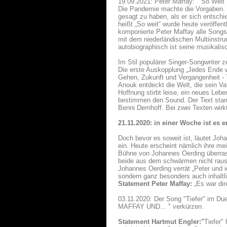
19.09.2021: Peter Maffay: " So Wei
Die Pandemie machte die Vorgaben. D
gesagt zu haben, als er sich entsch
heißt „So weit“ wurde heute veröffen
komponierte Peter Maffay alle Songs 
mit dem niederländischen Multiinstru
autobiographisch ist seine musikalisc
Im Stil populärer Singer-Songwriter z
Die erste Auskopplung „Jedes Ende w
Gehen, Zukunft und Vergangenheit - 
Anouk entdeckt die Welt, die sein Vat
Hoffnung stirbt leise, ein neues Leb
bestimmen den Sound. Der Text stam
Benni Dernhoff. Bei zwei Texten wirk
21.11.2020: in einer Woche ist es
Doch bevor es soweit ist, läutet J
ein. Heute erscheint nämlich ihre m
Bühne von Johannes Oerding überras
beide aus dem schwärmen nicht raus
Johannes Oerding verrät „Peter und i
sondern ganz besonders auch inhaltli
Statement Peter Maffay:
„Es war dir
03.11.2020: Der Song "Tiefer" im D
MAFFAY UND... " verkürzen.
Statement Hartmut Engler:"
Tiefer"