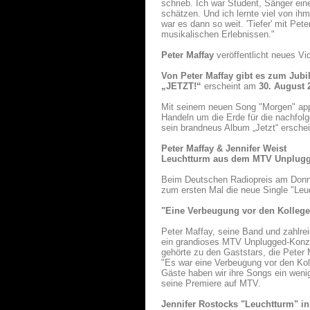
schrieb. Ich war Student, Sänger ein
schätzen. Und ich lernte viel von ih
war es dann so weit. 'Tiefer' mit Pe
musikalischen Erlebnissen."
Peter Maffay
veröffentlicht neues V
Von Peter Maffay gibt es zum Jub
„JETZT!“
erscheint am
30. August 
Mit seinem neuen Song "Morgen" appel
Handeln um die Erde für die nachfol
sein brandneus Album „Jetzt“ ersche
Peter Maffay & Jennifer Weist
Leuchtturm aus dem MTV Unplug
Beim Deutschen Radiopreis am Donne
zum ersten Mal die neue Single "
"Eine Verbeugung vor den Kolleg
Peter Maffay, seine Band und zahlre
ein grandioses MTV Unplugged-Konze
gehörte zu den Gaststars, die Peter 
"Es war eine Verbeugung vor den Kol
Gäste haben wir ihre Songs ein wenig
seine Premiere auf MTV.
Jennifer Rostocks "Leuchtturm" in