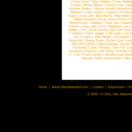
Conan Gray
|
Tyler Childers
|
Freya Ridin
Fender
|
Benny Blanco
|
Sheryl Crow
|
Sea
Summer Walker
|
Marius Mueller-Westernh
Blowfish
|
Luke Combs
|
Celeste
|
Oh Won
Dagny
|
Easy Life
|
Bob Marley
|
Mae Muller
Mabel
|
Arizona Zervas
|
Anica Russo
|
B
Badmomzjay
|
DaBaby
|
Pearl Jam
|
Apach
Gardot
|
Lang Lang
|
Chris Stapleton
|
Jax J
Stallion
|
Tini
|
Jason Derulo
|
Kid Cudi
|
Paul
F Gibbons
|
Mick Jagger
|
24kGoldn
|
Jan D
Joy Crookes
|
Mimi Webb
|
Jon Batiste
|
Disarstar
|
Shania Twain
|
Esther Graf
|
ree
6PM RECORDS
|
Olivia Rodrigo
|
Renee 
Pashanim
|
Jade Thirlwall
|
Tyler The Cre
Zartmann
|
Doechii
|
Lola Young
|
Zah1de
|
P
|
J. Cole
|
Frank Gerber
|
Mumford and Sons
Malcolm Todd
|
Noah Kahan
|
Ella 
Home
|
About StarStatement.com
|
Contact
|
Impressum
|
P
© 2009 + ® 2011, Star Statemen