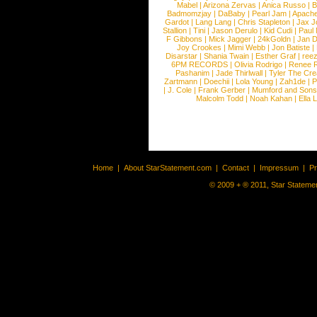
Mabel
|
Arizona Zervas
|
Anica Russo
|
B
Badmomzjay
|
DaBaby
|
Pearl Jam
|
Apach
Gardot
|
Lang Lang
|
Chris Stapleton
|
Jax J
Stallion
|
Tini
|
Jason Derulo
|
Kid Cudi
|
Paul
F Gibbons
|
Mick Jagger
|
24kGoldn
|
Jan D
Joy Crookes
|
Mimi Webb
|
Jon Batiste
|
Disarstar
|
Shania Twain
|
Esther Graf
|
ree
6PM RECORDS
|
Olivia Rodrigo
|
Renee 
Pashanim
|
Jade Thirlwall
|
Tyler The Cre
Zartmann
|
Doechii
|
Lola Young
|
Zah1de
|
P
|
J. Cole
|
Frank Gerber
|
Mumford and Sons
Malcolm Todd
|
Noah Kahan
|
Ella 
Home
|
About StarStatement.com
|
Contact
|
Impressum
|
P
© 2009 + ® 2011, Star Statemen