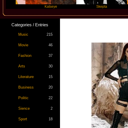
Katseye
Skepta
Categories / Entries
Star 
Music
215
Movie
46
Fashion
37
Arts
30
Literature
15
Business
20
Politic
22
Sience
2
Sport
18