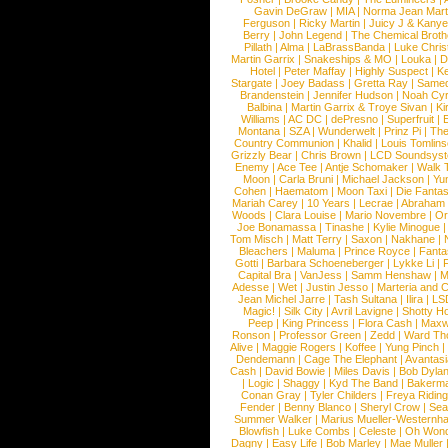
Gavin DeGraw
|
MIA
|
Norma Jean Mart
Ferguson
|
Ricky Martin
|
Juicy J & Kany
Berry
|
John Legend
|
The Chemical Broth
Pillath
|
Alma
|
LaBrassBanda
|
Luke Chris
Martin Garrix
|
Snakeships & MO
|
Louka
|
D
Hotel
|
Peter Maffay
|
Highly Suspect
|
K
Stargate
|
Joey Badass
|
Gretta Ray
|
Samed
Brandenstein
|
Jennifer Hudson
|
Noah Cy
Balbina
|
Martin Garrix & Troye Sivan
|
Ki
Williams
|
AC DC
|
dePresno
|
Superfruit
|
Montana
|
SZA
|
Wunderwelt
|
Prinz Pi
|
The
Country Communion
|
Khalid
|
Louis Tomlin
Grizzly Bear
|
Chris Brown
|
LCD Soundsys
Enemy
|
Ace Tee
|
Antje Schomaker
|
Walk 
Moon
|
Carla Bruni
|
Michael Jackson
|
Yu
Cohen
|
Haematom
|
Moon Taxi
|
Die Fantas
Mariah Carey
|
10 Years
|
Lecrae
|
Abraham
Woods
|
Clara Louise
|
Mario Novembre
|
Or
Joe Bonamassa
|
Tinashe
|
Kylie Minogue
Tom Misch
|
Matt Terry
|
Saxon
|
Nakhane
|
Bleachers
|
Maluma
|
Prince Royce
|
Fanta
Gotti
|
Barbara Schoeneberger
|
Lykke Li
|
Capital Bra
|
VanJess
|
Samm Henshaw
|
M
Adesse
|
Wet
|
Justin Jesso
|
Marteria and 
Jean Michel Jarre
|
Tash Sultana
|
Ilira
|
LS
Magic!
|
Silk City
|
Avril Lavigne
|
Shotty H
Peep
|
King Princess
|
Flora Cash
|
Maxw
Ronson
|
Professor Green
|
Zedd
|
Ward T
Alive
|
Maggie Rogers
|
Koffee
|
Yung Pinch
Dendemann
|
Cage The Elephant
|
Avantas
Cash
|
David Bowie
|
Miles Davis
|
Bob Dyla
|
Logic
|
Shaggy
|
Kyd The Band
|
Bakerm
Conan Gray
|
Tyler Childers
|
Freya Ridin
Fender
|
Benny Blanco
|
Sheryl Crow
|
Sea
Summer Walker
|
Marius Mueller-Westernh
Blowfish
|
Luke Combs
|
Celeste
|
Oh Won
Dagny
|
Easy Life
|
Bob Marley
|
Mae Muller