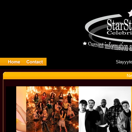
Sl
Ne