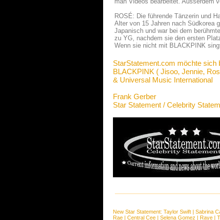
man Videos bearbeitet. Ausserdem ver
ROSÉ: Die führende Tänzerin und Hau
Alter von 15 Jahren nach Südkorea g
Japanisch und war bei dem berühmt
zu YG, nachdem sie den ersten Platz 
Wenn sie nicht mit BLACKPINK singt u
StarStatement.com möchte sich 
BLACKPINK ( Jisoo, Jennie, Ros
& Universal Music International
Frank Gerber
Star Statement / Celebrity State
New Star Statement:
Taylor Swift
|
Sabrina C
Rae
|
Central Cee
|
Selena Gomez
|
Raye
|
T