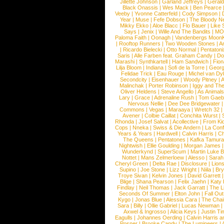
Jillette Johnson
|
Garland Jeffreys
|
Gerald
Black Onassis
|
Wes Mack
|
Ben Pearce
Veeby
|
Yvonne Catterfeld
|
Cody Simpson
|
Year
|
Muse
|
Fefe Dobson
|
The Bloody N
Mikky Ekko
|
Aloe Blacc
|
Flo Bauer
|
Like
Says
|
Jenix
|
Wille And The Bandits
|
MO
Paloma Faith
|
Oonagh
|
Vandenbergs Moon
|
Rooftop Runners
|
Two Wooden Stones
|
A
|
Ricardo Bielecki
|
Otto Normal
|
Pentatoni
Saris
|
Alle Farben feat. Graham Candy
|
Do
Marashi
|
Synthkartell
|
Ham Sandwich
|
Fio
Lilja Bloom
|
Indiana
|
Sofi de la Torre
|
Georg
Felidae Trick
|
Eau Rouge
|
Michel van Dy
Secondcity
|
Eisenhauer
|
Woody Pitney
|
A
Malinchak
|
Porter Robinson
|
Iggy and Th
Oliver Heldens
|
Steve Angello
|
As Animal
Lary
|
Grace
|
Adrenaline Rush
|
Tom Gaeb
Nervous Nellie
|
Dee Dee Bridgewater
|
Commons
|
Vegas
|
Maraaya
|
Wretch 32
Avener
|
Colbie Caillat
|
Conchita Wurst
|
Rhonda
|
Josef Salvat
|
Acollective
|
From Ki
Cops
|
Nneka
|
Swiss & Die Andern
|
La Conf
Years & Years
|
Hardwell
|
Calvin Harris
|
Ch
The Queens
|
Pentatones
|
Kafka Tamura
Nightwish
|
Ellie Goulding
|
Morgan James
Wunderkynd
|
SuperScum
|
Martin Luke 
Nottet
|
Mans Zelmerloew
|
Alesso
|
Sarah
Cheryl Green
|
Delta Rae
|
Disclosure
|
Lion
Supino
|
Joe Stone
|
Lizz Wright
|
Niila
|
Br
Troye Sivan
|
Kelvin Jones
|
David Garrett
Blige
|
Shana Pearson
|
Felix Jaehn
|
Katy 
Findlay
|
Neil Thomas
|
Jack Garratt
|
The L
Seconds Of Summer
|
Elton John
|
Fall Ou
Kygo
|
Jonas Blue
|
Alessia Cara
|
The Cha
Sara
|
Billy
|
Ollie Gabriel
|
Lucas Newman
Axwel & Ingrosso
|
Alicia Keys
|
Justin Ti
Eagulls
|
Johannes Oerding
|
Calvin Harris 
Posner
|
Brooke Candy
|
The Lumineers
|