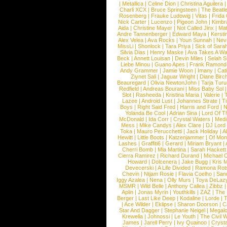
|
Metallica
|
Celine Dion
|
Christina Aguilera
Charli XCX
|
Bruce Springsteen
|
The Beatl
Rosenberg
|
Frauke Ludowig
|
Vitas
|
Frida
Nick Carter
|
Lucenzo
|
Pigeon John
|
Kimbr
Aida
|
Christine Mayer
|
Not Called Jinx
|
Ma
Andre Tannenberger
|
Edward Maya
|
Kersti
Alex Velea
|
Ava Rocks
|
Youn Sunnah
|
Nev
MissLi
|
Shonlock
|
Tara Priya
|
Sick of Sara
Silvia Dias
|
Henry Maske
|
Ava Takes A Wa
Beck
|
Annett Louisan
|
Devin Miles
|
Selah 
Liebe Minou
|
Guano Apes
|
Frank Ramond
Andy Grammer
|
Jamie Woon
|
Imany
|
Cat
Ziynet Sali
|
Jaguar Wright
|
Diane Birc
Beauregard
|
Olivia NewtonJohn
|
Tarja Tur
Redfield
|
Andreas Bourani
|
Miss Baby Sol
Slot
|
Rasheeda
|
Kristina Maria
|
Valerie
|
Lazee
|
Android Lust
|
Johannes Strate
|
T
Boys
|
Right Said Fred
|
Harris and Ford
|
N
Yolanda Be Cool
|
Adrian Sina
|
Lord Of T
McDonald
|
Ida Corr
|
Crystal Waters
|
Medi
Mess
|
Mike Candys
|
Alex Clare
|
DJ Lord
Toka
|
Mauro Perucchetti
|
Jack Holiday
|
A
Hewitt
|
Little Boots
|
Katzenjammer
|
Of Mon
Lashes
|
Graffiti6
|
Gerard
|
Miriam Bryant
|
Cherri Bomb
|
Mia Martina
|
Sarah Hackett
Cierra Ramirez
|
Richard Durand
|
Michael C
Howard
|
Dolcenera
|
Jake Bugg
|
Kris 
Devecerski
|
A Life Divided
|
Ramona Rots
Chevin
|
Ntjam Rosie
|
Flavia Coelho
|
San
Iggy Azalea
|
Nena
|
Olly Murs
|
Toya DeLaz
MSMR
|
Wild Belle
|
Anthony Callea
|
Zibbz
Aplin
|
Jonas Myrin
|
Youthkills
|
ZAZ
|
The 
Berger
|
Last Like Deep
|
Kodaline
|
Lorde
|
|
Ace Wilder
|
Eklipse
|
Sharon Doorson
|
C
Star And Dagger
|
Stephanie Neigel
|
Megal
Krewella
|
Johnossi
|
Le Youth
|
The Civil 
James
|
Jarell Perry
|
Ivy Quainoo
|
Crysta