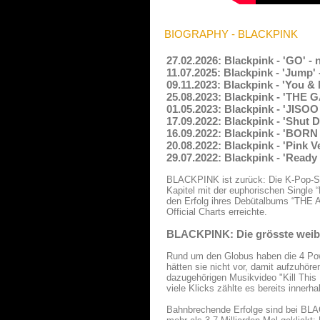
BIOGRAPHY - BLACKPINK
27.02.2026: Blackpink - 'GO' -
11.07.2025: Blackpink - 'Jump'
09.11.2023: Blackpink - 'You 
25.08.2023: Blackpink - 'THE
01.05.2023: Blackpink - 'JISO
17.09.2022: Blackpink - 'Shut
16.09.2022: Blackpink - 'BORN
20.08.2022: Blackpink - 'Pink
29.07.2022: Blackpink - 'Read
BLACKPINK ist zurück: Die K-Pop-St
Kapitel mit der euphorischen Single
den Erfolg ihres Debütalbums “THE A
Official Charts erreichte.
BLACKPINK: Die grösste weibl
Rund um den Globus haben die 4 Pow
hätten sie nicht vor, damit aufzuhöre
dazugehörigen Musikvideo "Kill This
viele Klicks zählte es bereits inner
Bahnbrechende Erfolge sind bei BLAC