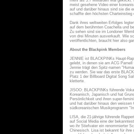
mehr als 3.7 Milliarden Mal geklick
meist gesehene Video einer koreanis
auf und darüber hinaus sind sie die 
schaffte den höchsten Charteinstieg
Dank ihres weltweiten Erfolges legte
auf dem berühmten Coachella und beg
Zu sehen sind sie im Londoner Wembl
von drei Minuten ausverkauft. Wie sc
veröffentlichten, braucht hier also g
About the Blackpink Members
JENNIE ist BLACKPINKs Haupt-Rapperi
gelebt, in denen sie am ACG Parnell 
Jennie trägt den Spitz-namen "Human
zu werden. Sie war das erste BLACKP
Platz 1 der Billboard Digital Song S
kletterte.
JISOO: BLACKPINKs führende Vokalis
Koreanisch, Japanisch und hat Grundk
Persönlichkeit und ihren super-femin
und hat darüber hinaus den weissen 
südkoreanischen Musikprogramm "Ink
LISA, die 21-jährige führende Rapper
auf Social Media eine der bekanntest
wo ihr Stiefvater ein renommierter S
Chinesisch. Lisa ist bekannt für ihre 