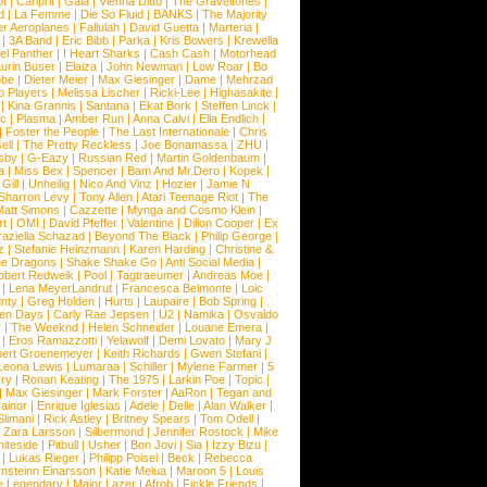
ot
|
Carlprit
|
Gala
|
Vienna Ditto
|
The Graveltones
|
d
|
La Femme
|
Die So Fluid
|
BANKS
|
The Majority
r Aeroplanes
|
Fallulah
|
David Guetta
|
Marteria
|
|
3A Band
|
Eric Bibb
|
Parka
|
Kris Bowers
|
Krewella
el Panther
|
I Heart Sharks
|
Cash Cash
|
Motorhead
urin Buser
|
Elaiza
|
John Newman
|
Low Roar
|
Bo
obe
|
Dieter Meier
|
Max Giesinger
|
Dame
|
Mehrzad
o Players
|
Melissa Lischer
|
Ricki-Lee
|
Highasakite
|
|
Kina Grannis
|
Santana
|
Ekat Bork
|
Steffen Linck
|
nc
|
Plasma
|
Amber Run
|
Anna Calvi
|
Ella Endlich
|
|
Foster the People
|
The Last Internationale
|
Chris
ell
|
The Pretty Reckless
|
Joe Bonamassa
|
ZHU
|
sby
|
G-Eazy
|
Russian Red
|
Martin Goldenbaum
|
a
|
Miss Bex
|
Spencer
|
Bam And Mr.Dero
|
Kopek
|
Gill
|
Unheilig
|
Nico And Vinz
|
Hozier
|
Jamie N
Sharron Levy
|
Tony Allen
|
Atari Teenage Riot
|
The
Matt Simons
|
Cazzette
|
Mynga and Cosmo Klein
|
rt
|
OMI
|
David Pfeffer
|
Valentine
|
Dillon Cooper
|
Ex
aziella Schazad
|
Beyond The Black
|
Philip George
|
z
|
Stefanie Heinzmann
|
Karen Harding
|
Christine &
ne Dragons
|
Shake Shake Go
|
Anti Social Media
|
obert Redweik
|
Pool
|
Tagtraeumer
|
Andreas Moe
|
|
Lena MeyerLandrut
|
Francesca Belmonte
|
Loic
nty
|
Greg Holden
|
Hurts
|
Laupaire
|
Bob Spring
|
een Days
|
Carly Rae Jepsen
|
U2
|
Namika
|
Osvaldo
y
|
The Weeknd
|
Helen Schneider
|
Louane Emera
|
|
Eros Ramazzotti
|
Yelawolf
|
Demi Lovato
|
Mary J
bert Groenemeyer
|
Keith Richards
|
Gwen Stefani
|
Leona Lewis
|
Lumaraa
|
Schiller
|
Mylene Farmer
|
5
ry
|
Ronan Keating
|
The 1975
|
Larkin Poe
|
Topic
|
|
Max Giesinger
|
Mark Forster
|
AaRon
|
Tegan and
ainor
|
Enrique Iglesias
|
Adele
|
Delle
|
Alan Walker
|
Slimani
|
Rick Astley
|
Britney Spears
|
Tom Odell
|
|
Zara Larsson
|
Silbermond
|
Jennifer Rostock
|
Mike
iteside
|
Pitbull
|
Usher
|
Bon Jovi
|
Sia
|
Izzy Bizu
|
|
Lukas Rieger
|
Philipp Poisel
|
Beck
|
Rebecca
nsteinn Einarsson
|
Katie Melua
|
Maroon 5
|
Louis
e Legendary
|
Major Lazer
|
Afrob
|
Fickle Friends
|