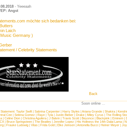
.08.2018
- Yeeeaah
EP: Angst
atements.com möchte sich bedanken bei:
Butters
in Laich
 Music Germany )
Gerber
tatement / Celebrity Statements
Back
Soon online ...
 Statement:
Taylor Swift
|
Sabrina Carpenter
|
Harry Styles
|
Ariana Grande
|
Shakira
|
Kendri
tral Cee
|
Selena Gomez
|
Raye
|
Tyla
|
Justin Bieber
|
Drake
|
Miley Cyrus
|
The Rolling St
ca
|
Celine Dion
|
Christina Aguilera
|
J Balvin
|
Travis Scott
|
Beyonce
|
Blackpink
|
Eminem
|
XCX
|
Bruce Springsteen
|
The Beatles
|
Jennifer Lopez
|
His Holiness the 14th Dalai Lama
|
N
erg
|
Frauke Ludowig
|
Vitas
|
Frida Gold
|
Elke Jeinsen
|
Antonella Bucci
|
Heiner Meyer
|
Joy