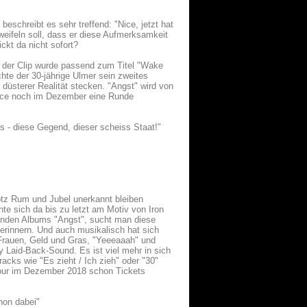
chreibt es sehr treffend: "Nice, jetzt hat
ifeln soll, dass er diese Aufmerksamkeit
ckt da nicht sofort?
n der Clip wurde passend zum Titel "Wake
hte der 30-jährige Ulmer sein zweites
düsterer Realität stecken. "Angst" wird von
Lance noch im Dezember eine Runde
es - diese Gegend, dieser scheiss Staat!"
otz Rum und Jubel unerkannt bleiben
te sich da bis zu letzt am Motiv von Iron
enden Albums "Angst", sucht man diese
erinnern. Und auch musikalisch hat sich
 Frauen, Geld und Gras, "Yeeeaaah" und
 Laid-Back-Sound. Es ist viel mehr in sich
racks wie "Es zieht / Ich zieh" oder "30"
 Tour im Dezember 2018 schon Tickets
hon dabei"