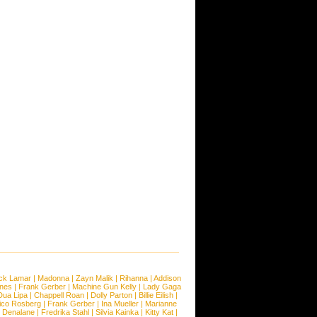
ck Lamar
|
Madonna
|
Zayn Malik
|
Rihanna
|
Addison
ones
|
Frank Gerber
|
Machine Gun Kelly
|
Lady Gaga
Dua Lipa
|
Chappell Roan
|
Dolly Parton
|
Billie Eilish
|
ico Rosberg
|
Frank Gerber
|
Ina Mueller
|
Marianne
 Denalane
|
Fredrika Stahl
|
Silvia Kainka
|
Kitty Kat
|