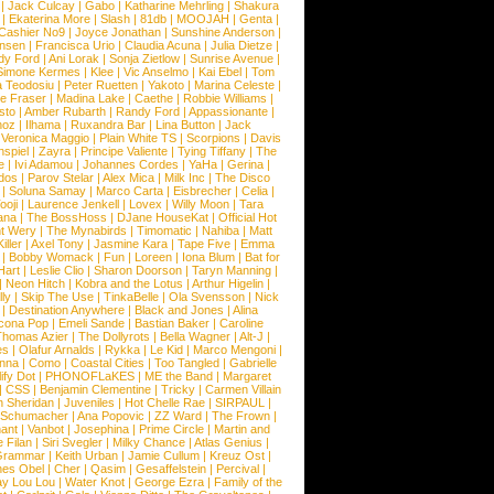
|
Jack Culcay
|
Gabo
|
Katharine Mehrling
|
Shakura
|
Ekaterina More
|
Slash
|
81db
|
MOOJAH
|
Genta
|
Cashier No9
|
Joyce Jonathan
|
Sunshine Anderson
|
ansen
|
Francisca Urio
|
Claudia Acuna
|
Julia Dietze
|
dy Ford
|
Ani Lorak
|
Sonja Zietlow
|
Sunrise Avenue
|
Simone Kermes
|
Klee
|
Vic Anselmo
|
Kai Ebel
|
Tom
a Teodosiu
|
Peter Ruetten
|
Yakoto
|
Marina Celeste
|
e Fraser
|
Madina Lake
|
Caethe
|
Robbie Williams
|
sto
|
Amber Rubarth
|
Randy Ford
|
Appassionante
|
noz
|
Ilhama
|
Ruxandra Bar
|
Lina Button
|
Jack
|
Veronica Maggio
|
Plain White TS
|
Scorpions
|
Davis
nspiel
|
Zayra
|
Principe Valiente
|
Tying Tiffany
|
The
e
|
Ivi Adamou
|
Johannes Cordes
|
YaHa
|
Gerina
|
dos
|
Parov Stelar
|
Alex Mica
|
Milk Inc
|
The Disco
|
Soluna Samay
|
Marco Carta
|
Eisbrecher
|
Celia
|
ooji
|
Laurence Jenkell
|
Lovex
|
Willy Moon
|
Tara
ana
|
The BossHoss
|
DJane HouseKat
|
Official Hot
t Wery
|
The Mynabirds
|
Timomatic
|
Nahiba
|
Matt
iller
|
Axel Tony
|
Jasmine Kara
|
Tape Five
|
Emma
|
Bobby Womack
|
Fun
|
Loreen
|
Iona Blum
|
Bat for
Hart
|
Leslie Clio
|
Sharon Doorson
|
Taryn Manning
|
|
Neon Hitch
|
Kobra and the Lotus
|
Arthur Higelin
|
ly
|
Skip The Use
|
TinkaBelle
|
Ola Svensson
|
Nick
|
Destination Anywhere
|
Black and Jones
|
Alina
cona Pop
|
Emeli Sande
|
Bastian Baker
|
Caroline
Thomas Azier
|
The Dollyrots
|
Bella Wagner
|
Alt-J
|
es
|
Olafur Arnalds
|
Rykka
|
Le Kid
|
Marco Mengoni
|
enna
|
Como
|
Coastal Cities
|
Too Tangled
|
Gabrielle
ify Dot
|
PHONOFLaKES
|
ME the Band
|
Margaret
|
CSS
|
Benjamin Clementine
|
Tricky
|
Carmen Villain
 Sheridan
|
Juveniles
|
Hot Chelle Rae
|
SIRPAUL
|
l Schumacher
|
Ana Popovic
|
ZZ Ward
|
The Frown
|
hant
|
Vanbot
|
Josephina
|
Prime Circle
|
Martin and
 Filan
|
Siri Svegler
|
Milky Chance
|
Atlas Genius
|
Grammar
|
Keith Urban
|
Jamie Cullum
|
Kreuz Ost
|
nes Obel
|
Cher
|
Qasim
|
Gesaffelstein
|
Percival
|
ay Lou Lou
|
Water Knot
|
George Ezra
|
Family of the