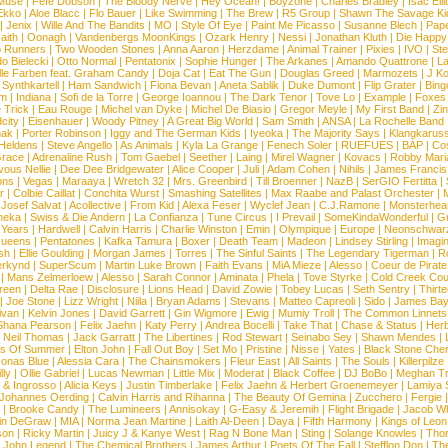
Muse
|
Fefe Dobson
|
The Bloody Nerve
|
Hey Ocean!
|
Boyzone
|
Charles Bradley
|
Isac Elli
Ekko
|
Aloe Blacc
|
Flo Bauer
|
Like Swimming
|
The Brew
|
R5 Group
|
Shawn The Savage Ki
|
Jenix
|
Wille And The Bandits
|
MO
|
Style Of Eye
|
Paint Me Picasso
|
Susanne Blech
|
Pape
aith
|
Oonagh
|
Vandenbergs MoonKings
|
Ozark Henry
|
Nessi
|
Jonathan Kluth
|
Die Happy
p Runners
|
Two Wooden Stones
|
Anna Aaron
|
Herzdame
|
Animal Trainer
|
Pixies
|
IVO
|
Ste
o Bielecki
|
Otto Normal
|
Pentatonix
|
Sophie Hunger
|
The Arkanes
|
Amando Quattrone
|
La
lle Farben feat. Graham Candy
|
Doja Cat
|
Eat The Gun
|
Douglas Greed
|
Marmozets
|
J K
|
Synthkartell
|
Ham Sandwich
|
Fiona Bevan
|
Aneta Sablik
|
Duke Dumont
|
Flip Grater
|
Bing
om
|
Indiana
|
Sofi de la Torre
|
George Ioannou
|
The Dark Tenor
|
Tove Lo
|
Example
|
Foxes
 Trick
|
Eau Rouge
|
Michel van Dyke
|
Michel De Biasio
|
Gregor Meyle
|
My First Band
|
Zi
city
|
Eisenhauer
|
Woody Pitney
|
A Great Big World
|
Sam Smith
|
ANSA
|
La Rochelle Band
hak
|
Porter Robinson
|
Iggy and The German Kids
|
Iyeoka
|
The Majority Says
|
Klangkaruss
 Heldens
|
Steve Angello
|
As Animals
|
Kyla La Grange
|
Fenech Soler
|
RUEFUES
|
BAP
|
Co
race
|
Adrenaline Rush
|
Tom Gaebel
|
Seether
|
Laing
|
Mirel Wagner
|
Kovacs
|
Robby Mari
vous Nellie
|
Dee Dee Bridgewater
|
Alice Cooper
|
Juli
|
Adam Cohen
|
Nihils
|
James Francis 
ns
|
Vegas
|
Maraaya
|
Wretch 32
|
Mrs. Greenbird
|
Till Broenner
|
NazB
|
SerGIO Fertitta
|
r
|
Colbie Caillat
|
Conchita Wurst
|
Smashing Satellites
|
Max Raabe and Palast Orchester
|
|
Josef Salvat
|
Acollective
|
From Kid
|
Alexa Feser
|
Wyclef Jean
|
C.J.Ramone
|
Monsterhea
neka
|
Swiss & Die Andern
|
La Confianza
|
Tune Circus
|
I Prevail
|
SomeKindaWonderful
|
Gr
 Years
|
Hardwell
|
Calvin Harris
|
Charlie Winston
|
Emin
|
Olympique
|
Europe
|
Neonschwar
Queens
|
Pentatones
|
Kafka Tamura
|
Boxer
|
Death Team
|
Madeon
|
Lindsey Stirling
|
Imagi
sh
|
Ellie Goulding
|
Morgan James
|
Torres
|
The Sinful Saints
|
The Legendary Tigerman
|
R
rkynd
|
SuperScum
|
Martin Luke Brown
|
Faith Evans
|
MiA Mieze
|
Alesso
|
Coeur de Pirate
|
Mans Zelmerloew
|
Alesso
|
Sarah Connor
|
Aminata
|
Phela
|
Tove Styrke
|
Cold Creek Cou
reen
|
Delta Rae
|
Disclosure
|
Lions Head
|
David Zowie
|
Tobey Lucas
|
Seth Sentry
|
Thirt
|
Joe Stone
|
Lizz Wright
|
Niila
|
Bryan Adams
|
Stevans
|
Matteo Capreoli
|
Sido
|
James Ba
ivan
|
Kelvin Jones
|
David Garrett
|
Gin Wigmore
|
Ewig
|
Mumiy Troll
|
The Common Linnets
Shana Pearson
|
Felix Jaehn
|
Katy Perry
|
Andrea Bocelli
|
Take That
|
Chase & Status
|
Her
|
Neil Thomas
|
Jack Garratt
|
The Libertines
|
Rod Stewart
|
Seinabo Sey
|
Shawn Mendes
|
s Of Summer
|
Elton John
|
Fall Out Boy
|
Set Mo
|
Pristine
|
Nisse
|
Yates
|
Black Stone Cher
onas Blue
|
Alessia Cara
|
The Chainsmokers
|
Fleur East
|
All Saints
|
The Souls
|
Killerpilze
lly
|
Ollie Gabriel
|
Lucas Newman
|
Little Mix
|
Moderat
|
Black Coffee
|
DJ BoBo
|
Meghan Tr
 & Ingrosso
|
Alicia Keys
|
Justin Timberlake
|
Felix Jaehn & Herbert Groenemeyer
|
Lamiya 
Johannes Oerding
|
Calvin Harris and Rihanna
|
The Beauty Of Gemina
|
Zucchero
|
Fergie
|
Brooke Candy
|
The Lumineers
|
Annisokay
|
G-Easy & Jeremih
|
Flight Brigade
|
Jacob Wh
in DeGraw
|
MIA
|
Norma Jean Martine
|
Laith Al-Deen
|
Daya
|
Fifth Harmony
|
Kings of Leon
son
|
Ricky Martin
|
Juicy J & Kanye West
|
Rag N Bone Man
|
Sting
|
Solange Knowles
|
Thor
|
John Legend
|
The Chemical Brothers
|
James Arthur
|
Poets Of The Fall
|
Stefflon Don
|
Th