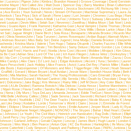
ter
|
Lucenzo
|
Pigeon John
|
Kimbra
|
Brandon Howard
|
Groove Coverage
|
David Gerstein
ristine Mayer
|
Not Called Jinx
|
Matt Dusk
|
Spencer Day
|
Barry Manilow
|
Brian Culbertson
nnenberger
|
Edward Maya
|
Kerstin Linnartz
|
Jessica Stockmann
|
A5 Richtung Wir
|
Inna
|
ea
|
Ava Rocks
|
Youn Sunnah
|
Nevio
|
Stream Of Passion
|
Machinae Supremacy
|
Laura J
Shonlock
|
Tara Priya
|
Sick of Sarah
|
Rene Lopez
|
Lori Jenaire
|
Chromeo
|
Lou Bega
|
Ran
ias
|
Henry Maske
|
Ava Takes A Walk
|
La Fee
|
Umberto Tozzi
|
Subway
|
Alexandra Stan
|
nett Louisan
|
Devin Miles
|
Selah Sue
|
Neverest
|
Zweitfrau
|
Malina Moye
|
Sak Noel
|
Lind
inou
|
Guano Apes
|
Frank Ramond
|
Katharina Gast
|
Aural Vampire
|
Dante Thomas
|
Brook
rammer
|
Jamie Woon
|
Imany
|
Catie Curtis
|
Mattyas
|
Chris Willis
|
Betsie Larkin
|
Aitan
|
Ba
net Sali
|
Jaguar Wright
|
Diane Birch
|
Sola Rosa
|
Bonaparte
|
Miranda Brooke
|
Ricardo Mu
ard
|
Olivia NewtonJohn
|
Tarja Turunen
|
James Rosenquist
|
Ardian Bujupi
|
Alannah Myles
|
Andreas Bourani
|
Miss Baby Sol
|
Deine Jugend
|
Inna Modja
|
Daniela Brooker
|
Glasperle
asheeda
|
Kristina Maria
|
Valerie
|
Tom Hugo
|
Tatiana Okupnik
|
Charles Fazzino
|
Ellie Whit
|
Android Lust
|
Johannes Strate
|
Tim Bendzko
|
Samy Deluxe
|
Wynter Gordon
|
Los Colora
ight Said Fred
|
Harris and Ford
|
Noelia
|
Arno Cost
|
Akcent
|
Mobilee
|
Afrojack
|
Kim Gloss
da Be Cool
|
Adrian Sina
|
Lord Of The Lost
|
Ich Kann Fliegen
|
Julissa Veloz
|
Donkeyboy
|
T
ld
|
Ida Corr
|
Crystal Waters
|
Medina
|
Viky Red
|
Sisse Marie
|
Amanda Mair
|
Zazou
|
Oce
Mike Candys
|
Alex Clare
|
DJ Lord Jazz
|
Edgar Askelovic
|
Akcent
|
Yuna
|
Serebro
|
Lauren
auro Perucchetti
|
Jack Holiday
|
Alice Francis
|
Avicii
|
Lana Del Rey
|
Patrick Miller
|
Radio K
ittle Boots
|
Katzenjammer
|
Of Monsters and Men
|
Triggerfinger
|
Mic Donet
|
Noah Stewart
|
Graffiti6
|
Gerard
|
Miriam Bryant
|
Asaf Avidan
|
Jessie Ware
|
Swedish House Mafia
|
Beth 
 Bomb
|
Mia Martina
|
Sarah Hackett
|
The Young Professionals
|
Caro Emerald
|
Bryan Ferry
amirez
|
Richard Durand
|
Michael Canitrot
|
Ally Sereda
|
Miu
|
Death by Chocolate
|
Deap Val
ard
|
Dolcenera
|
Jake Bugg
|
Kris Menace
|
Rainy Milo
|
Jeff M Dixon
|
Any Color Black
|
Yen
erski
|
A Life Divided
|
Ramona Rotstich
|
Mia Diekow
|
Linda Hesse
|
Soehne Mannheims
|
I
|
Ntjam Rosie
|
Flavia Coelho
|
Sandra Nkake
|
Follow YourInstinct
|
Lauter Leben
|
Jaqee
|
ea
|
Nena
|
Olly Murs
|
Toya DeLazy
|
Amanda Jenssen
|
Eddie TheGun
|
Neon Dogs
|
Grim
|
Wild Belle
|
Anthony Callea
|
Zibbz
|
Sade Serena
|
Jack Savoretti
|
Richard Orlinski
|
Aino V
Jonas Myrin
|
Youthkills
|
ZAZ
|
The Deer Tracks
|
Kensington
|
Nicole Musoni
|
Baby K
|
Ampl
Last Like Deep
|
Kodaline
|
Lorde
|
Tomorrow´s World
|
Claire
|
Jessie J
|
Emmelie de Forest
ilder
|
Eklipse
|
Sharon Doorson
|
Carlos Vives
|
Emilie Autumn
|
Jesper Munk
|
Lady A
|
Ryan
d Dagger
|
Stephanie Neigel
|
Megaloh
|
NONONO
|
The Strypes
|
Bahar
|
Mad Heart
|
Danie
la
|
Johnossi
|
Le Youth
|
The Civil Wars
|
Heinrich von Handzahm
|
Rag Dolls
|
Nelson
|
Ellip
|
Jarell Perry
|
Ivy Quainoo
|
Crystal Fighters
|
Capital Cities
|
Gregory Porter
|
Club8
|
Shane
e Johnson
|
Garland Jeffreys
|
Gerald Clayton
|
Lescop
|
James Blunt
|
Hugh Laurie
|
London 
 Onassis
|
Wes Mack
|
Ben Pearce
|
Antun Opic
|
KC Da Rookee
|
Harleighblu
|
Ife Mora
|
Ag
vonne Catterfeld
|
Cody Simpson
|
Dapayk and Padberg
|
Patricia Kaas
|
PAPA
|
Junkista
|
S