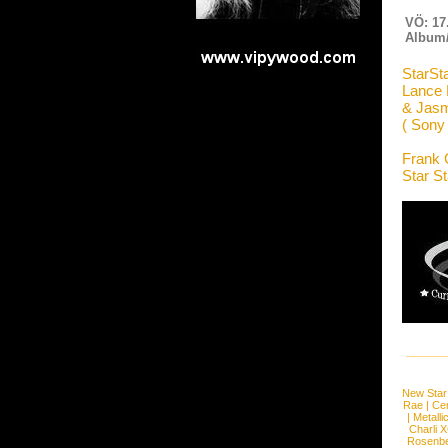
VÖ: 17
Album/
StarSt
Lance 
& Jasm
( Sony
Frank 
Star S
New Star
Rae
|
Cen
|
Metalli
Charli 
Rosenb