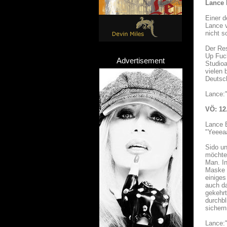
Lance 
Einer d
Lance 
nicht s
Der Res
Up Fuck
Advertisement
Studioa
vielen 
Deutsc
Lance:"
VÖ: 12
Lance 
"Yeeea
Sido un
möchte,
Man. I
Maske v
einiges
auch da
gekehrt
durchbl
sichern
Lance:"