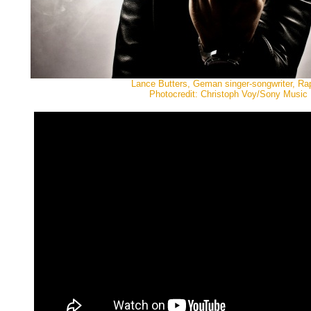
Lance Butters, Geman singer-songwriter, Ra
Photocredit: Christoph Voy/Sony Music