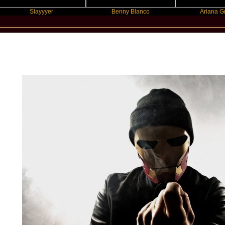
Slayyyer
Benny Blanco
Ariana Grande
New Star Statements / Lance Butter