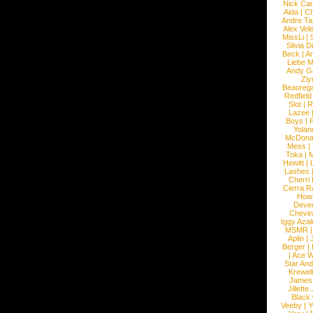
Nick Car
Aida
|
Ch
Andre Ta
Alex Vel
MissLi
|
Silvia D
Beck
|
An
Liebe M
Andy G
Ziy
Beaureg
Redfield
Slot
|
R
Lazee
Boys
|
R
Yolan
McDona
Mess
|
Toka
|
M
Hewitt
|
L
Lashes
Cherri
Cierra R
How
Devec
Chevin
Iggy Azal
MSMR
Aplin
|
Berger
|
|
Ace W
Star An
Krewel
James
Jillett
Black
Veeby
|
Y