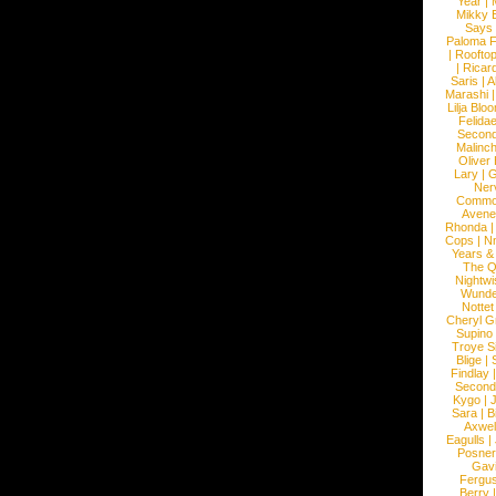
Year
|
Mikky 
Says
Paloma F
|
Roofto
|
Ricard
Saris
|
A
Marashi
Lilja Blo
Felidae
Second
Malinc
Oliver
Lary
|
G
Ner
Commo
Avene
Rhonda
Cops
|
N
Years &
The 
Nightwi
Wunde
Nottet
Cheryl G
Supino
Troye S
Blige
|
Findlay
Second
Kygo
|
J
Sara
|
Bi
Axwel
Eagulls
|
Posner
Gav
Fergu
Berry