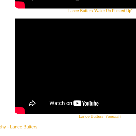
Lance Butters 'Wake Up Fucked Up'
Lance Butters 'Yeeeaah'
phy - Lance Butters