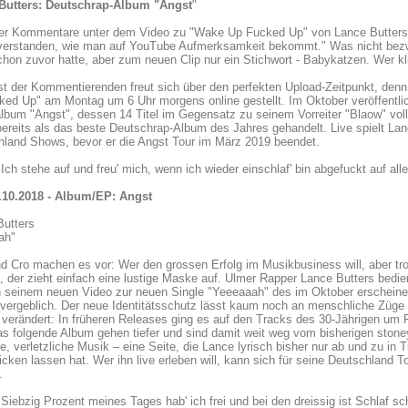
Butters: Deutschrap-Album "Angst
"
er Kommentare unter dem Video zu "Wake Up Fucked Up" von Lance Butters bes
verstanden, wie man auf YouTube Aufmerksamkeit bekommt." Was nicht bezwe
chon zuvor hatte, aber zum neuen Clip nur ein Stichwort - Babykatzen. Wer kli
t der Kommentierenden freut sich über den perfekten Upload-Zeitpunkt, den
ed Up" am Montag um 6 Uhr morgens online gestellt. Im Oktober veröffentlic
lbum "Angst", dessen 14 Titel im Gegensatz zu seinem Vorreiter "Blaow" voll 
bereits als das beste Deutschrap-Album des Jahres gehandelt. Live spielt 
hland Shows, bevor er die Angst Tour im März 2019 beendet.
Ich stehe auf und freu' mich, wenn ich wieder einschlaf' bin abgefuckt auf all
.10.2018 - Album/EP: Angst
Butters
ah"
d Cro machen es vor: Wer den grossen Erfolg im Musikbusiness will, aber tr
 der zieht einfach eine lustige Maske auf. Ulmer Rapper Lance Butters bedien
n seinem neuen Video zur neuen Single "Yeeeaaah" des im Oktober erschein
ergeblich. Der neue Identitätsschutz lässt kaum noch an menschliche Züge 
 verändert: In früheren Releases ging es auf den Tracks des 30-Jährigen um
s folgende Album gehen tiefer und sind damit weit weg vom bisherigen stoney
e, verletzliche Musik – eine Seite, die Lance lyrisch bisher nur ab und zu in T
icken lassen hat. Wer ihn live erleben will, kann sich für seine Deutschland
.
Siebzig Prozent meines Tages hab' ich frei und bei den dreissig ist Schlaf sc