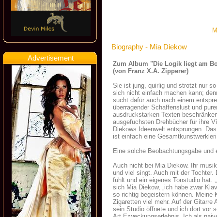
M
Biography - Mia Diekow
Advertisement
Zum Album "Die Logik liegt am B
(von Franz X.A. Zipperer)
Sie ist jung, quirlig und strotzt nur 
sich nicht einfach machen kann; denn
sucht dafür auch nach einem entspr
überragender Schaffenslust und purer
ausdruckstarken Texten beschränken.
ausgefuchsten Drehbücher für ihre V
Diekows Ideenwelt entsprungen. Das 
ist einfach eine Gesamtkunstwerkleri
Eine solche Beobachtungsgabe und ei
Auch nicht bei Mia Diekow. Ihr musik
und viel singt. Auch mit der Tochter.
fühlt und ein eigenes Tonstudio hat. 
sich Mia Diekow, „ich habe zwar Klavi
so richtig begeistern können. Meine K
Zigaretten viel mehr. Auf der Gitarr
sein Studio öffnete und ich dort v
Art Erweckungserlebnis. Ich als naive