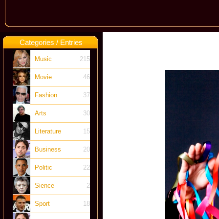
Categories / Entries
Music
215
Movie
46
Fashion
37
Arts
30
Literature
15
Business
20
Politic
22
Sience
2
Sport
18