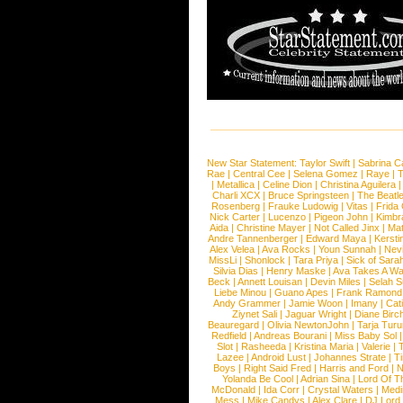
New Star Statement:
Taylor Swift
|
Sabrina C
Rae
|
Central Cee
|
Selena Gomez
|
Raye
|
T
|
Metallica
|
Celine Dion
|
Christina Aguilera
Charli XCX
|
Bruce Springsteen
|
The Beatl
Rosenberg
|
Frauke Ludowig
|
Vitas
|
Frida
Nick Carter
|
Lucenzo
|
Pigeon John
|
Kimbr
Aida
|
Christine Mayer
|
Not Called Jinx
|
Ma
Andre Tannenberger
|
Edward Maya
|
Kersti
Alex Velea
|
Ava Rocks
|
Youn Sunnah
|
Nev
MissLi
|
Shonlock
|
Tara Priya
|
Sick of Sara
Silvia Dias
|
Henry Maske
|
Ava Takes A Wa
Beck
|
Annett Louisan
|
Devin Miles
|
Selah 
Liebe Minou
|
Guano Apes
|
Frank Ramond
Andy Grammer
|
Jamie Woon
|
Imany
|
Cat
Ziynet Sali
|
Jaguar Wright
|
Diane Birc
Beauregard
|
Olivia NewtonJohn
|
Tarja Tur
Redfield
|
Andreas Bourani
|
Miss Baby Sol
Slot
|
Rasheeda
|
Kristina Maria
|
Valerie
|
Lazee
|
Android Lust
|
Johannes Strate
|
T
Boys
|
Right Said Fred
|
Harris and Ford
|
N
Yolanda Be Cool
|
Adrian Sina
|
Lord Of T
McDonald
|
Ida Corr
|
Crystal Waters
|
Medi
Mess
|
Mike Candys
|
Alex Clare
|
DJ Lord