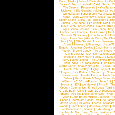
Cops
|
Nneka
|
Swiss & Die Andern
|
La Conf
Years & Years
|
Hardwell
|
Calvin Harris
|
Ch
The Queens
|
Pentatones
|
Kafka Tamura
Nightwish
|
Ellie Goulding
|
Morgan James
Wunderkynd
|
SuperScum
|
Martin Luke 
Nottet
|
Mans Zelmerloew
|
Alesso
|
Sarah
Cheryl Green
|
Delta Rae
|
Disclosure
|
Lion
Supino
|
Joe Stone
|
Lizz Wright
|
Niila
|
Br
Troye Sivan
|
Kelvin Jones
|
David Garrett
Blige
|
Shana Pearson
|
Felix Jaehn
|
Katy 
Findlay
|
Neil Thomas
|
Jack Garratt
|
The L
Seconds Of Summer
|
Elton John
|
Fall Ou
Kygo
|
Jonas Blue
|
Alessia Cara
|
The Cha
Sara
|
Billy
|
Ollie Gabriel
|
Lucas Newman
Axwel & Ingrosso
|
Alicia Keys
|
Justin Ti
Eagulls
|
Johannes Oerding
|
Calvin Harris 
Posner
|
Brooke Candy
|
The Lumineers
|
Gavin DeGraw
|
MIA
|
Norma Jean Mart
Ferguson
|
Ricky Martin
|
Juicy J & Kany
Berry
|
John Legend
|
The Chemical Broth
Pillath
|
Alma
|
LaBrassBanda
|
Luke Chris
Martin Garrix
|
Snakeships & MO
|
Louka
|
D
Hotel
|
Peter Maffay
|
Highly Suspect
|
K
Stargate
|
Joey Badass
|
Gretta Ray
|
Samed
Brandenstein
|
Jennifer Hudson
|
Noah Cy
Balbina
|
Martin Garrix & Troye Sivan
|
Ki
Williams
|
AC DC
|
dePresno
|
Superfruit
|
Montana
|
SZA
|
Wunderwelt
|
Prinz Pi
|
The
Country Communion
|
Khalid
|
Louis Tomlin
Grizzly Bear
|
Chris Brown
|
LCD Soundsys
Enemy
|
Ace Tee
|
Antje Schomaker
|
Walk 
Moon
|
Carla Bruni
|
Michael Jackson
|
Yu
Cohen
|
Haematom
|
Moon Taxi
|
Die Fantas
Mariah Carey
|
10 Years
|
Lecrae
|
Abraham
Woods
|
Clara Louise
|
Mario Novembre
|
Or
Joe Bonamassa
|
Tinashe
|
Kylie Minogue
Tom Misch
|
Matt Terry
|
Saxon
|
Nakhane
|