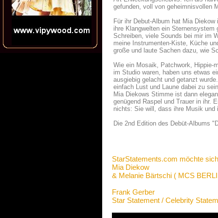
gefunden, voll von geheimnisvollen M
Für ihr Debut-Album hat Mia Diekow i
ihre Klangwelten ein Sternensystem 
Schreiben, viele Sounds bei mir im
meine Instrumenten-Kiste, Küche un
große und laute Sachen dazu, wie Sc
Wie ein Mosaik, Patchwork, Hippie-m
im Studio waren, haben uns etwas ei
ausgiebig gelacht und getanzt wurde
einfach Lust und Laune dabei zu sei
Mia Diekows Stimme ist dann elegant 
genügend Raspel und Trauer in ihr. Es
nichts: Sie will, dass ihre Musik und
Die 2nd Edition des Debüt-Albums "Di
StarStatements.com möchte sich
Mia Diekow
& Melanie Bärtschi ( MCS BERLI
Frank Gerber
Star Statement / Celebrity State