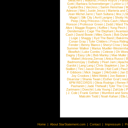
Bleachers
|
Maluma
|
Prince Royce
|
Fanta
Gotti
|
Barbara Schoeneberger
|
Lykke Li
|
Capital Bra
|
VanJess
|
Samm Henshaw
|
M
Adesse
|
Wet
|
Justin Jesso
|
Marteria and 
Jean Michel Jarre
|
Tash Sultana
|
Ilira
|
LS
Magic!
|
Silk City
|
Avril Lavigne
|
Shotty H
Peep
|
King Princess
|
Flora Cash
|
Maxw
Ronson
|
Professor Green
|
Zedd
|
Ward T
Alive
|
Maggie Rogers
|
Koffee
|
Yung Pinch
Dendemann
|
Cage The Elephant
|
Avantas
Cash
|
David Bowie
|
Miles Davis
|
Bob Dyla
|
Logic
|
Shaggy
|
Kyd The Band
|
Bakerm
Conan Gray
|
Tyler Childers
|
Freya Ridin
Fender
|
Benny Blanco
|
Sheryl Crow
|
Sea
Summer Walker
|
Marius Mueller-Westernh
Blowfish
|
Luke Combs
|
Celeste
|
Oh Won
Dagny
|
Easy Life
|
Bob Marley
|
Mae Muller
Mabel
|
Arizona Zervas
|
Anica Russo
|
B
Badmomzjay
|
DaBaby
|
Pearl Jam
|
Apach
Gardot
|
Lang Lang
|
Chris Stapleton
|
Jax J
Stallion
|
Tini
|
Jason Derulo
|
Kid Cudi
|
Paul
F Gibbons
|
Mick Jagger
|
24kGoldn
|
Jan D
Joy Crookes
|
Mimi Webb
|
Jon Batiste
|
Disarstar
|
Shania Twain
|
Esther Graf
|
ree
6PM RECORDS
|
Olivia Rodrigo
|
Renee 
Pashanim
|
Jade Thirlwall
|
Tyler The Cre
Zartmann
|
Doechii
|
Lola Young
|
Zah1de
|
P
|
J. Cole
|
Frank Gerber
|
Mumford and Sons
Malcolm Todd
|
Noah Kahan
|
Ella 
Home
|
About StarStatement.com
|
Contact
|
Impressum
|
P