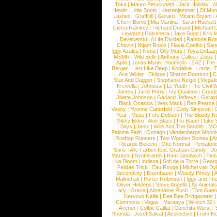
Toka
|
Mauro Perucchetti
|
Jack Holiday
|
A
Hewitt
|
Little Boots
|
Katzenjammer
|
Of Mon
Lashes
|
Graffiti6
|
Gerard
|
Miriam Bryant
|
Cherri Bomb
|
Mia Martina
|
Sarah Hackett
Cierra Ramirez
|
Richard Durand
|
Michael C
Howard
|
Dolcenera
|
Jake Bugg
|
Kris 
Devecerski
|
A Life Divided
|
Ramona Rots
Chevin
|
Ntjam Rosie
|
Flavia Coelho
|
San
Iggy Azalea
|
Nena
|
Olly Murs
|
Toya DeLaz
MSMR
|
Wild Belle
|
Anthony Callea
|
Zibbz
Aplin
|
Jonas Myrin
|
Youthkills
|
ZAZ
|
The 
Berger
|
Last Like Deep
|
Kodaline
|
Lorde
|
|
Ace Wilder
|
Eklipse
|
Sharon Doorson
|
C
Star And Dagger
|
Stephanie Neigel
|
Megal
Krewella
|
Johnossi
|
Le Youth
|
The Civil 
James
|
Jarell Perry
|
Ivy Quainoo
|
Crysta
Jillette Johnson
|
Garland Jeffreys
|
Gerald
Black Onassis
|
Wes Mack
|
Ben Pearce
Veeby
|
Yvonne Catterfeld
|
Cody Simpson
|
Year
|
Muse
|
Fefe Dobson
|
The Bloody N
Mikky Ekko
|
Aloe Blacc
|
Flo Bauer
|
Like
Says
|
Jenix
|
Wille And The Bandits
|
MO
Paloma Faith
|
Oonagh
|
Vandenbergs Moon
|
Rooftop Runners
|
Two Wooden Stones
|
A
|
Ricardo Bielecki
|
Otto Normal
|
Pentatoni
Saris
|
Alle Farben feat. Graham Candy
|
Do
Marashi
|
Synthkartell
|
Ham Sandwich
|
Fio
Lilja Bloom
|
Indiana
|
Sofi de la Torre
|
Georg
Felidae Trick
|
Eau Rouge
|
Michel van Dy
Secondcity
|
Eisenhauer
|
Woody Pitney
|
A
Malinchak
|
Porter Robinson
|
Iggy and Th
Oliver Heldens
|
Steve Angello
|
As Animal
Lary
|
Grace
|
Adrenaline Rush
|
Tom Gaeb
Nervous Nellie
|
Dee Dee Bridgewater
|
Commons
|
Vegas
|
Maraaya
|
Wretch 32
Avener
|
Colbie Caillat
|
Conchita Wurst
|
Rhonda
|
Josef Salvat
|
Acollective
|
From Ki