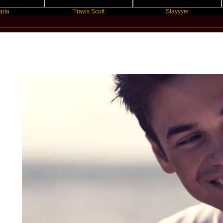
Travis Scott
Slayyyer
New Star Statements / Louis Held