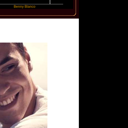
Benny Blanco
Ariana Grande
Gracie Abrams