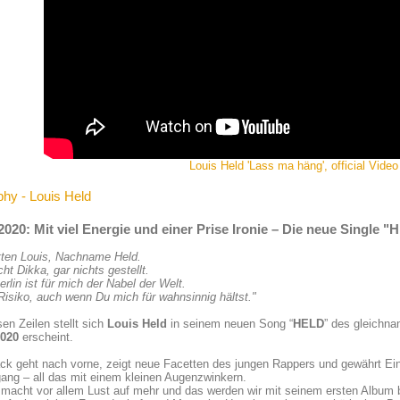
Louis Held 'Lass ma häng', official Video
phy - Louis Held
2020: Mit viel Energie und einer Prise Ironie – Die neue Single 
ten Louis, Nachname Held.
cht Dikka, gar nichts gestellt.
rlin ist für mich der Nabel der Welt.
Risiko, auch wenn Du mich für wahnsinnig hältst."
sen Zeilen stellt sich
Louis Held
in seinem neuen Song “
HELD
” des gleichn
2020
erscheint.
ck geht nach vorne, zeigt neue Facetten des jungen Rappers und gewährt Ein
ng – all das mit einem kleinen Augenzwinkern.
 macht vor allem Lust auf mehr und das werden wir mit seinem ersten Album