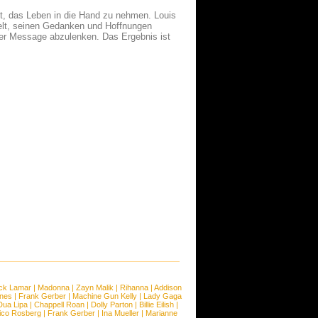
t, das Leben in die Hand zu nehmen. Louis
Welt, seinen Gedanken und Hoffnungen
der Message abzulenken. Das Ergebnis ist
ck Lamar
|
Madonna
|
Zayn Malik
|
Rihanna
|
Addison
ones
|
Frank Gerber
|
Machine Gun Kelly
|
Lady Gaga
Dua Lipa
|
Chappell Roan
|
Dolly Parton
|
Billie Eilish
|
ico Rosberg
|
Frank Gerber
|
Ina Mueller
|
Marianne