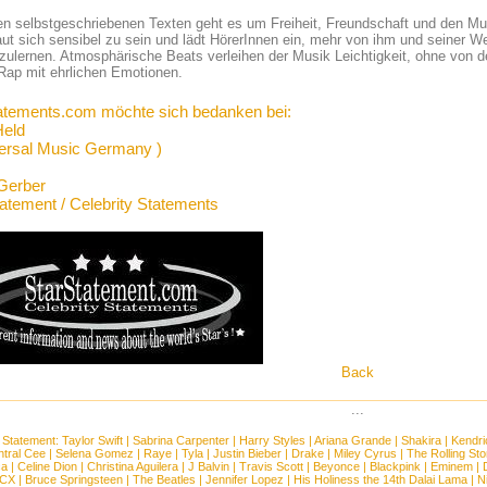
en selbstgeschriebenen Texten geht es um Freiheit, Freundschaft und den Mu
aut sich sensibel zu sein und lädt HörerInnen ein, mehr von ihm und seiner 
ulernen. Atmosphärische Beats verleihen der Musik Leichtigkeit, ohne von 
Rap mit ehrlichen Emotionen.
atements.com möchte sich bedanken bei:
Held
ersal Music Germany )
Gerber
tatement / Celebrity Statements
Back
...
 Statement:
Taylor Swift
|
Sabrina Carpenter
|
Harry Styles
|
Ariana Grande
|
Shakira
|
Kendri
tral Cee
|
Selena Gomez
|
Raye
|
Tyla
|
Justin Bieber
|
Drake
|
Miley Cyrus
|
The Rolling St
ca
|
Celine Dion
|
Christina Aguilera
|
J Balvin
|
Travis Scott
|
Beyonce
|
Blackpink
|
Eminem
|
XCX
|
Bruce Springsteen
|
The Beatles
|
Jennifer Lopez
|
His Holiness the 14th Dalai Lama
|
N