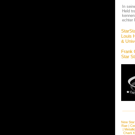
In sein
Held tr
kennenz
echter 
StarSt
Louis 
& Univ
Frank 
Star S
New Star
Rae
|
Cen
|
Metalli
Charli 