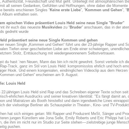
t, Authentizität, Freundschaft und Mut geht. Unterlegt mit atmosphärischen Be
 mit all seinen Gedanken, Gefühlen und Hoffnungen, ohne dabei die Momente d
e bereits erschienen Singles “
Keine erste Liebe
”, “
Kommen und Gehen
”, “
B
 Album enthalten sein.
nem epischen Video präsentiert Louis Held seine neue Single "Bruder"
nnt ihr euch das neueste
Musikvideo
zu “
Bruder
” anschauen, das in der at
nds gedreht wurde
Held präsentiert seine neue Single Kommen und gehen
ner neuen Single „Kommen und Gehen“ führt uns der 23-jährige Rapper und Sc
alen Tiefen einer gescheiterten Liebe am Ende einer schwierigen, unendlich
rletztem Stolz, Enttäuschung mit wiedergewonnenem Selbstvertrauen.
st du hast `nen Neuen, Mann das bin ich nicht gewohnt. Sonst verteile ich die
Rap-Track, ganz im Stil von Louis Held: kompromisslos ehrlich und hoch emo
iger Hook. Und einem kongenialen, eindringlichen Videoclip aus dem Herzen 
„Kommen und Gehen“ erscheinen am 9. August.
fie: Louis Held
 22-jährigen Louis Held sind Rap und das Schreiben eigener Texte schon seit 
risch-ehrlichen Ausdrucks und seiner kreativen Identität: "Es fängt damit an,
on und Matratzen als Booth hinstellst und dann irgendwelche Lines einrappst,
ich der vielseitige Berliner als Schauspieler in Theater-, Kino- und TV-Prod
hen hat sich einiges getan: Mit Rapper und Produzent MeSt, Sänger und Pro
teren jungen Künstlern wie Jona Selle, Emily Roberts und Eric Philippi hat 
h, die ihm im nicht nur im Studio zur Seite stehen — zielstrebige junge Mensch
itig pushen.