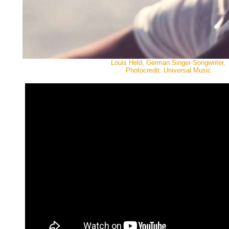
Louis Held, German Singer-Songwriter,
Photocredit: Universal Music