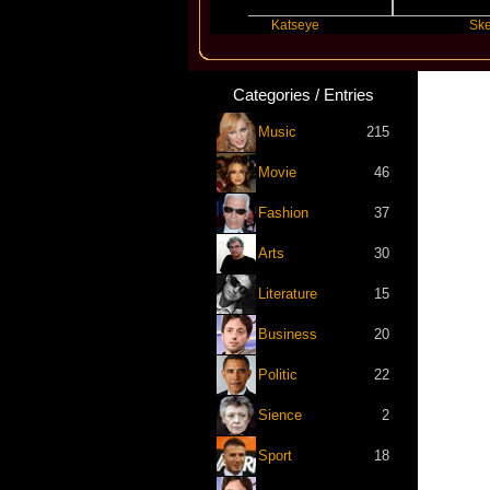
Taylor Swift
Katseye
Skepta
Categories / Entries
Music
215
Movie
46
Fashion
37
Arts
30
Literature
15
Business
20
Politic
22
Sience
2
Sport
18