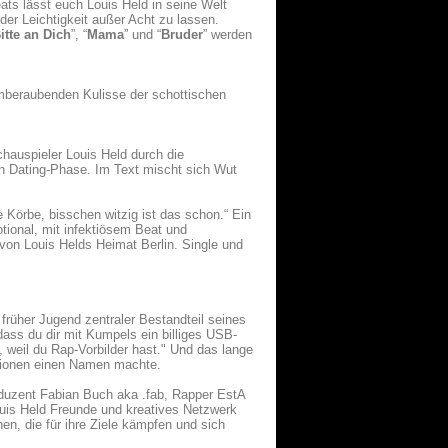
ats lässt euch Louis Held in seine Welt
er Leichtigkeit außer Acht zu lassen.
itte an Dich
”, “
Mama
” und “
Bruder
” werden
emberaubenden Kulisse der schottischen
hauspieler Louis Held durch die
en Dating-Phase. Im Text mischt sich Wut
 Körbe, bisschen witzig ist das schon.“ Ein
tional, mit infektiösem Beat und
von Louis Helds Heimat Berlin. Single und
früher Jugend zentraler Bestandteil seines
 dass du dir mit Kumpels ein billiges USB-
 weil du Rap-Vorbilder hast." Und das lange
uktionen einen Namen machte.
duzent Fabian Buch aka .fab, Rapper EstA
Louis Held Freunde und kreatives Netzwerk
en, die für ihre Ziele kämpfen und sich