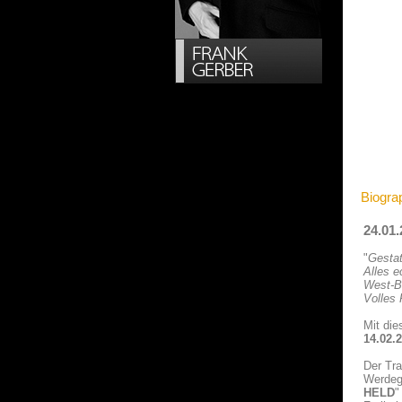
Biogra
24.01.
"
Gestat
Alles e
West-Be
Volles 
Mit die
14.02.
Der Tra
Werdega
HELD
"