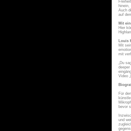
Freihei
hinein,
Auch di
auf dem
Mit ei
Hier kö
Highla
Louis 
Mit sei
emotion
mit ve
„Du sag
deeper 
eingäng
Video 
Biogra
Für den
künstle
Mikroph
bevor s
Inzwisc
und wei
zugleic
gegense