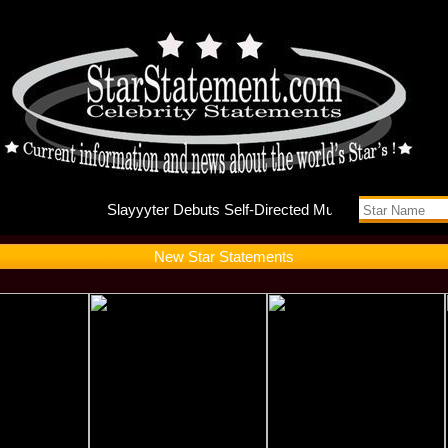
Slayyyte
New Star Statements