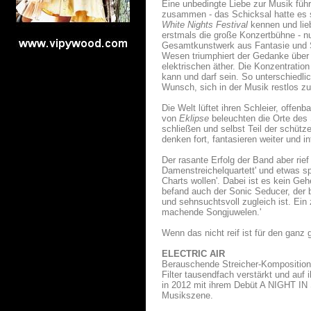
Eine unbedingte Liebe zur Musik führ
zusammen - das Schicksal hatte es s
White Nights Festival
kennen und lie
erstmals die große Konzertbühne - nun
Gesamtkunstwerk aus Fantasie und Sti
Wesen triumphiert der Gedanke über
elektrischen äther. Die Konzentration 
kann und darf sein. So unterschiedli
Wunsch, sich in der Musik restlos zu 
Die Welt lüftet ihren Schleier, offenb
von
Eklipse
beleuchten die Orte des 
schließen und selbst Teil der schü
denken fort, fantasieren weiter und 
Der rasante Erfolg der Band aber rie
Damenstreichelquartett' und etwas s
Charts wollen'. Dabei ist es kein Ge
befand auch der Sonic Seducer, der 
und sehnsuchtsvoll zugleich ist. Ein
machende Songjuwelen.'
Wenn das nicht reif ist für den ganz
ELECTRIC AIR
Berauschende Streicher-Komposition
Filter tausendfach verstärkt und auf
in 2012 mit ihrem Debüt A NIGHT IN
Musikszene.