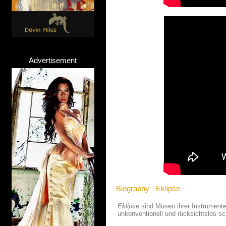
Advertisement
Biography - Eklipse
Eklipse
sind Musen ihrer Instrumente
unkonventionell und rücksichtslos s