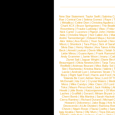
New Star Statement:
Taylor Swift
|
Sabrina C
Rae
|
Central Cee
|
Selena Gomez
|
Raye
|
T
|
Metallica
|
Celine Dion
|
Christina Aguilera
Charli XCX
|
Bruce Springsteen
|
The Beatl
Rosenberg
|
Frauke Ludowig
|
Vitas
|
Frida
Nick Carter
|
Lucenzo
|
Pigeon John
|
Kimbr
Aida
|
Christine Mayer
|
Not Called Jinx
|
Ma
Andre Tannenberger
|
Edward Maya
|
Kersti
Alex Velea
|
Ava Rocks
|
Youn Sunnah
|
Nev
MissLi
|
Shonlock
|
Tara Priya
|
Sick of Sara
Silvia Dias
|
Henry Maske
|
Ava Takes A Wa
Beck
|
Annett Louisan
|
Devin Miles
|
Selah 
Liebe Minou
|
Guano Apes
|
Frank Ramond
Andy Grammer
|
Jamie Woon
|
Imany
|
Cat
Ziynet Sali
|
Jaguar Wright
|
Diane Birc
Beauregard
|
Olivia NewtonJohn
|
Tarja Tur
Redfield
|
Andreas Bourani
|
Miss Baby Sol
Slot
|
Rasheeda
|
Kristina Maria
|
Valerie
|
Lazee
|
Android Lust
|
Johannes Strate
|
T
Boys
|
Right Said Fred
|
Harris and Ford
|
N
Yolanda Be Cool
|
Adrian Sina
|
Lord Of T
McDonald
|
Ida Corr
|
Crystal Waters
|
Medi
Mess
|
Mike Candys
|
Alex Clare
|
DJ Lord
Toka
|
Mauro Perucchetti
|
Jack Holiday
|
A
Hewitt
|
Little Boots
|
Katzenjammer
|
Of Mon
Lashes
|
Graffiti6
|
Gerard
|
Miriam Bryant
|
Cherri Bomb
|
Mia Martina
|
Sarah Hackett
Cierra Ramirez
|
Richard Durand
|
Michael C
Howard
|
Dolcenera
|
Jake Bugg
|
Kris 
Devecerski
|
A Life Divided
|
Ramona Rots
Chevin
|
Ntjam Rosie
|
Flavia Coelho
|
San
Iggy Azalea
|
Nena
|
Olly Murs
|
Toya DeLaz