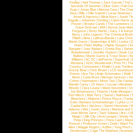
Findlay
|
Neil Thomas
|
Jack Garratt
|
The L
Seconds Of Summer
|
Elton John
|
Fall Ou
Kygo
|
Jonas Blue
|
Alessia Cara
|
The Cha
Sara
|
Billy
|
Ollie Gabriel
|
Lucas Newman
Axwel & Ingrosso
|
Alicia Keys
|
Justin Ti
Eagulls
|
Johannes Oerding
|
Calvin Harris 
Posner
|
Brooke Candy
|
The Lumineers
|
Gavin DeGraw
|
MIA
|
Norma Jean Mart
Ferguson
|
Ricky Martin
|
Juicy J & Kany
Berry
|
John Legend
|
The Chemical Broth
Pillath
|
Alma
|
LaBrassBanda
|
Luke Chris
Martin Garrix
|
Snakeships & MO
|
Louka
|
D
Hotel
|
Peter Maffay
|
Highly Suspect
|
K
Stargate
|
Joey Badass
|
Gretta Ray
|
Samed
Brandenstein
|
Jennifer Hudson
|
Noah Cy
Balbina
|
Martin Garrix & Troye Sivan
|
Ki
Williams
|
AC DC
|
dePresno
|
Superfruit
|
Montana
|
SZA
|
Wunderwelt
|
Prinz Pi
|
The
Country Communion
|
Khalid
|
Louis Tomlin
Grizzly Bear
|
Chris Brown
|
LCD Soundsys
Enemy
|
Ace Tee
|
Antje Schomaker
|
Walk 
Moon
|
Carla Bruni
|
Michael Jackson
|
Yu
Cohen
|
Haematom
|
Moon Taxi
|
Die Fantas
Mariah Carey
|
10 Years
|
Lecrae
|
Abraham
Woods
|
Clara Louise
|
Mario Novembre
|
Or
Joe Bonamassa
|
Tinashe
|
Kylie Minogue
Tom Misch
|
Matt Terry
|
Saxon
|
Nakhane
|
Bleachers
|
Maluma
|
Prince Royce
|
Fanta
Gotti
|
Barbara Schoeneberger
|
Lykke Li
|
Capital Bra
|
VanJess
|
Samm Henshaw
|
M
Adesse
|
Wet
|
Justin Jesso
|
Marteria and 
Jean Michel Jarre
|
Tash Sultana
|
Ilira
|
LS
Magic!
|
Silk City
|
Avril Lavigne
|
Shotty H
Peep
|
King Princess
|
Flora Cash
|
Maxw
Ronson
|
Professor Green
|
Zedd
|
Ward T
Alive
|
Maggie Rogers
|
Koffee
|
Yung Pinch
Dendemann
|
Cage The Elephant
|
Avantas