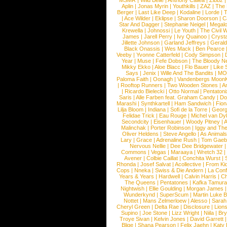
MSMR
|
Wild Belle
|
Anthony Callea
|
Zibbz
Aplin
|
Jonas Myrin
|
Youthkills
|
ZAZ
|
The 
Berger
|
Last Like Deep
|
Kodaline
|
Lorde
|
|
Ace Wilder
|
Eklipse
|
Sharon Doorson
|
C
Star And Dagger
|
Stephanie Neigel
|
Megal
Krewella
|
Johnossi
|
Le Youth
|
The Civil 
James
|
Jarell Perry
|
Ivy Quainoo
|
Crysta
Jillette Johnson
|
Garland Jeffreys
|
Gerald
Black Onassis
|
Wes Mack
|
Ben Pearce
Veeby
|
Yvonne Catterfeld
|
Cody Simpson
|
Year
|
Muse
|
Fefe Dobson
|
The Bloody N
Mikky Ekko
|
Aloe Blacc
|
Flo Bauer
|
Like
Says
|
Jenix
|
Wille And The Bandits
|
MO
Paloma Faith
|
Oonagh
|
Vandenbergs Moon
|
Rooftop Runners
|
Two Wooden Stones
|
A
|
Ricardo Bielecki
|
Otto Normal
|
Pentatoni
Saris
|
Alle Farben feat. Graham Candy
|
Do
Marashi
|
Synthkartell
|
Ham Sandwich
|
Fio
Lilja Bloom
|
Indiana
|
Sofi de la Torre
|
Georg
Felidae Trick
|
Eau Rouge
|
Michel van Dy
Secondcity
|
Eisenhauer
|
Woody Pitney
|
A
Malinchak
|
Porter Robinson
|
Iggy and Th
Oliver Heldens
|
Steve Angello
|
As Animal
Lary
|
Grace
|
Adrenaline Rush
|
Tom Gaeb
Nervous Nellie
|
Dee Dee Bridgewater
|
Commons
|
Vegas
|
Maraaya
|
Wretch 32
Avener
|
Colbie Caillat
|
Conchita Wurst
|
Rhonda
|
Josef Salvat
|
Acollective
|
From Ki
Cops
|
Nneka
|
Swiss & Die Andern
|
La Conf
Years & Years
|
Hardwell
|
Calvin Harris
|
Ch
The Queens
|
Pentatones
|
Kafka Tamura
Nightwish
|
Ellie Goulding
|
Morgan James
Wunderkynd
|
SuperScum
|
Martin Luke 
Nottet
|
Mans Zelmerloew
|
Alesso
|
Sarah
Cheryl Green
|
Delta Rae
|
Disclosure
|
Lion
Supino
|
Joe Stone
|
Lizz Wright
|
Niila
|
Br
Troye Sivan
|
Kelvin Jones
|
David Garrett
Blige
|
Shana Pearson
|
Felix Jaehn
|
Katy 