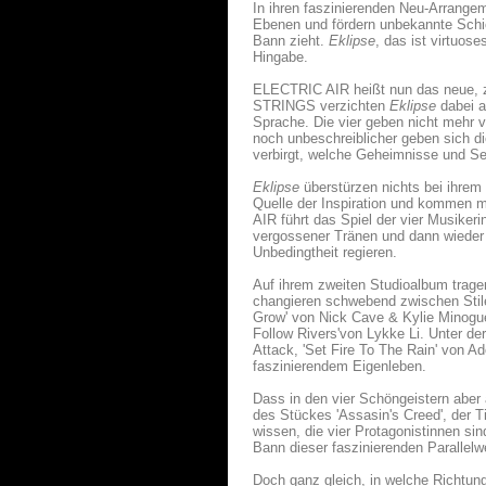
In ihren faszinierenden Neu-Arrangem
Ebenen und fördern unbekannte Schicht
Bann zieht.
Eklipse
, das ist virtuos
Hingabe.
ELECTRIC AIR heißt nun das neue, z
STRINGS verzichten
Eklipse
dabei a
Sprache. Die vier geben nicht mehr v
noch unbeschreiblicher geben sich d
verbirgt, welche Geheimnisse und Se
Eklipse
überstürzen nichts bei ihrem 
Quelle der Inspiration und kommen 
AIR führt das Spiel der vier Musikeri
vergossener Tränen und dann wieder h
Unbedingtheit regieren.
Auf ihrem zweiten Studioalbum trag
changieren schwebend zwischen Stile
Grow' von Nick Cave & Kylie Minogue,
Follow Rivers'von Lykke Li. Unter de
Attack, 'Set Fire To The Rain' von A
faszinierendem Eigenleben.
Dass in den vier Schöngeistern aber
des Stückes 'Assasin's Creed', der T
wissen, die vier Protagonistinnen si
Bann dieser faszinierenden Parallelw
Doch ganz gleich, in welche Richtung