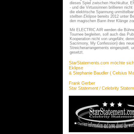
dieses Spiel zwischen Hochkultur, E
- und die Virtuosinnen brillieren nic
die elektrische Spannung unmittelba
stellten
Eklipse
bereits 2012 unter B
den magischen Bann ihrer Klänge zo
Mit ELECTRIC AIR werden die Bühne
Tournee begleiten, soll auch das Pub
Kooperation nicht von ungefähr, denn
Sacrimony, My Confession) des n
Streicherarrangements eingespielt, 
gesetzt.
StarStatements.com möchte sich
Eklipse
& Stephanie Baudler ( Celsius
Frank Gerber
Star Statement / Celebrity State