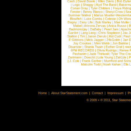
Cash
|
David Bowie
|
Miles Davis
|
Bob Dyla
|
Logic
|
Shaggy
|
Kyd The Band
|
Bakerm
Conan Gray
|
Tyler Childers
|
Freya Ridin
Fender
|
Benny Blanco
|
Sheryl Crow
|
Sea
Summer Walker
|
Marius Mueller-Westernh
Blowfish
|
Luke Combs
|
Celeste
|
Oh Won
Dagny
|
Easy Life
|
Bob Marley
|
Mae Muller
Mabel
|
Arizona Zervas
|
Anica Russo
|
B
Badmomzjay
|
DaBaby
|
Pearl Jam
|
Apach
Gardot
|
Lang Lang
|
Chris Stapleton
|
Jax J
Stallion
|
Tini
|
Jason Derulo
|
Kid Cudi
|
Paul
F Gibbons
|
Mick Jagger
|
24kGoldn
|
Jan D
Joy Crookes
|
Mimi Webb
|
Jon Batiste
|
Disarstar
|
Shania Twain
|
Esther Graf
|
ree
6PM RECORDS
|
Olivia Rodrigo
|
Renee 
Pashanim
|
Jade Thirlwall
|
Tyler The Cre
Zartmann
|
Doechii
|
Lola Young
|
Zah1de
|
P
|
J. Cole
|
Frank Gerber
|
Mumford and Sons
Malcolm Todd
|
Noah Kahan
|
Ella 
Home
|
About StarStatement.com
|
Contact
|
Impressum
|
P
© 2009 + ® 2011, Star Statemen