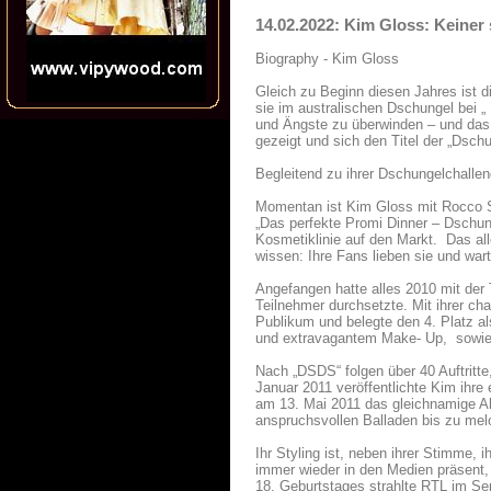
14.02.2022: Kim Gloss: Keiner 
Biography - Kim Gloss
Gleich zu Beginn diesen Jahres ist d
sie im australischen Dschungel bei „
und Ängste zu überwinden – und das 
gezeigt und sich den Titel der „Dschu
Begleitend zu ihrer Dschungelchall
Momentan ist Kim Gloss mit Rocco 
„Das perfekte Promi Dinner – Dschu
Kosmetiklinie auf den Markt. Das all
wissen: Ihre Fans lieben sie und wart
Angefangen hatte alles 2010 mit der 
Teilnehmer durchsetzte. Mit ihrer c
Publikum und belegte den 4. Platz als
und extravagantem Make- Up, sowie 
Nach „DSDS“ folgen über 40 Auftrit
Januar 2011 veröffentlichte Kim ihre
am 13. Mai 2011 das gleichnamige Alb
anspruchsvollen Balladen bis zu mel
Ihr Styling ist, neben ihrer Stimme, 
immer wieder in den Medien präsent,
18. Geburtstages strahlte RTL im Se