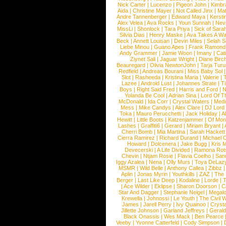
Nick Carter
|
Lucenzo
|
Pigeon John
|
Kimbr
Aida
|
Christine Mayer
|
Not Called Jinx
|
Ma
Andre Tannenberger
|
Edward Maya
|
Kersti
Alex Velea
|
Ava Rocks
|
Youn Sunnah
|
Nev
MissLi
|
Shonlock
|
Tara Priya
|
Sick of Sara
Silvia Dias
|
Henry Maske
|
Ava Takes A Wa
Beck
|
Annett Louisan
|
Devin Miles
|
Selah 
Liebe Minou
|
Guano Apes
|
Frank Ramond
Andy Grammer
|
Jamie Woon
|
Imany
|
Cat
Ziynet Sali
|
Jaguar Wright
|
Diane Birc
Beauregard
|
Olivia NewtonJohn
|
Tarja Tur
Redfield
|
Andreas Bourani
|
Miss Baby Sol
Slot
|
Rasheeda
|
Kristina Maria
|
Valerie
|
Lazee
|
Android Lust
|
Johannes Strate
|
T
Boys
|
Right Said Fred
|
Harris and Ford
|
N
Yolanda Be Cool
|
Adrian Sina
|
Lord Of T
McDonald
|
Ida Corr
|
Crystal Waters
|
Medi
Mess
|
Mike Candys
|
Alex Clare
|
DJ Lord
Toka
|
Mauro Perucchetti
|
Jack Holiday
|
A
Hewitt
|
Little Boots
|
Katzenjammer
|
Of Mon
Lashes
|
Graffiti6
|
Gerard
|
Miriam Bryant
|
Cherri Bomb
|
Mia Martina
|
Sarah Hackett
Cierra Ramirez
|
Richard Durand
|
Michael C
Howard
|
Dolcenera
|
Jake Bugg
|
Kris 
Devecerski
|
A Life Divided
|
Ramona Rots
Chevin
|
Ntjam Rosie
|
Flavia Coelho
|
San
Iggy Azalea
|
Nena
|
Olly Murs
|
Toya DeLaz
MSMR
|
Wild Belle
|
Anthony Callea
|
Zibbz
Aplin
|
Jonas Myrin
|
Youthkills
|
ZAZ
|
The 
Berger
|
Last Like Deep
|
Kodaline
|
Lorde
|
|
Ace Wilder
|
Eklipse
|
Sharon Doorson
|
C
Star And Dagger
|
Stephanie Neigel
|
Megal
Krewella
|
Johnossi
|
Le Youth
|
The Civil 
James
|
Jarell Perry
|
Ivy Quainoo
|
Crysta
Jillette Johnson
|
Garland Jeffreys
|
Gerald
Black Onassis
|
Wes Mack
|
Ben Pearce
Veeby
|
Yvonne Catterfeld
|
Cody Simpson
|