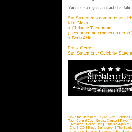
Wir sind sehr gespannt auf das Jahr 
StarStatements.com möchte sich
Kim Gloss
& Christine Tiedemann
( tiedemann art production gmbh 
& Boris Ahle
Frank Gerber
Star Statement / Celebrity State
New Star Statement:
Taylor Swift
|
Sabrina C
Rae
|
Central Cee
|
Selena Gomez
|
Raye
|
T
|
Metallica
|
Celine Dion
|
Christina Aguilera
Charli XCX
|
Bruce Springsteen
|
The Beatl
Rosenberg
|
Frauke Ludowig
|
Vitas
|
Frida