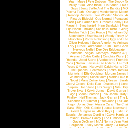
Year
|
Muse
|
Fefe Dobson
|
The Bloody N
Mikky Ekko
|
Aloe Blacc
|
Flo Bauer
|
Like
Says
|
Jenix
|
Wille And The Bandits
|
MO
Paloma Faith
|
Oonagh
|
Vandenbergs Moon
|
Rooftop Runners
|
Two Wooden Stones
|
A
|
Ricardo Bielecki
|
Otto Normal
|
Pentatoni
Saris
|
Alle Farben feat. Graham Candy
|
Do
Marashi
|
Synthkartell
|
Ham Sandwich
|
Fio
Lilja Bloom
|
Indiana
|
Sofi de la Torre
|
Georg
Felidae Trick
|
Eau Rouge
|
Michel van Dy
Secondcity
|
Eisenhauer
|
Woody Pitney
|
A
Malinchak
|
Porter Robinson
|
Iggy and Th
Oliver Heldens
|
Steve Angello
|
As Animal
Lary
|
Grace
|
Adrenaline Rush
|
Tom Gaeb
Nervous Nellie
|
Dee Dee Bridgewater
|
Commons
|
Vegas
|
Maraaya
|
Wretch 32
Avener
|
Colbie Caillat
|
Conchita Wurst
|
Rhonda
|
Josef Salvat
|
Acollective
|
From Ki
Cops
|
Nneka
|
Swiss & Die Andern
|
La Conf
Years & Years
|
Hardwell
|
Calvin Harris
|
Ch
The Queens
|
Pentatones
|
Kafka Tamura
Nightwish
|
Ellie Goulding
|
Morgan James
Wunderkynd
|
SuperScum
|
Martin Luke 
Nottet
|
Mans Zelmerloew
|
Alesso
|
Sarah
Cheryl Green
|
Delta Rae
|
Disclosure
|
Lion
Supino
|
Joe Stone
|
Lizz Wright
|
Niila
|
Br
Troye Sivan
|
Kelvin Jones
|
David Garrett
Blige
|
Shana Pearson
|
Felix Jaehn
|
Katy 
Findlay
|
Neil Thomas
|
Jack Garratt
|
The L
Seconds Of Summer
|
Elton John
|
Fall Ou
Kygo
|
Jonas Blue
|
Alessia Cara
|
The Cha
Sara
|
Billy
|
Ollie Gabriel
|
Lucas Newman
Axwel & Ingrosso
|
Alicia Keys
|
Justin Ti
Eagulls
|
Johannes Oerding
|
Calvin Harris 
Posner
|
Brooke Candy
|
The Lumineers
|
Gavin DeGraw
|
MIA
|
Norma Jean Mart
Ferguson
|
Ricky Martin
|
Juicy J & Kany