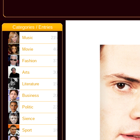
Categories / Entries
Music
215
Movie
46
Fashion
37
Arts
30
Literature
15
Business
20
Politic
22
Sience
2
Sport
18