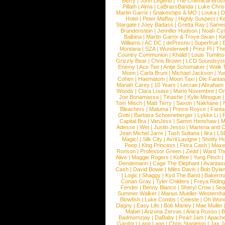
Berry
|
John Legend
|
The Chemical Broth
Pillath
|
Alma
|
LaBrassBanda
|
Luke Chris
Martin Garrix
|
Snakeships & MO
|
Louka
|
D
Hotel
|
Peter Maffay
|
Highly Suspect
|
K
Stargate
|
Joey Badass
|
Gretta Ray
|
Samed
Brandenstein
|
Jennifer Hudson
|
Noah Cy
Balbina
|
Martin Garrix & Troye Sivan
|
Ki
Williams
|
AC DC
|
dePresno
|
Superfruit
|
Montana
|
SZA
|
Wunderwelt
|
Prinz Pi
|
The
Country Communion
|
Khalid
|
Louis Tomlin
Grizzly Bear
|
Chris Brown
|
LCD Soundsys
Enemy
|
Ace Tee
|
Antje Schomaker
|
Walk 
Moon
|
Carla Bruni
|
Michael Jackson
|
Yu
Cohen
|
Haematom
|
Moon Taxi
|
Die Fantas
Mariah Carey
|
10 Years
|
Lecrae
|
Abraham
Woods
|
Clara Louise
|
Mario Novembre
|
Or
Joe Bonamassa
|
Tinashe
|
Kylie Minogue
Tom Misch
|
Matt Terry
|
Saxon
|
Nakhane
|
Bleachers
|
Maluma
|
Prince Royce
|
Fanta
Gotti
|
Barbara Schoeneberger
|
Lykke Li
|
Capital Bra
|
VanJess
|
Samm Henshaw
|
M
Adesse
|
Wet
|
Justin Jesso
|
Marteria and 
Jean Michel Jarre
|
Tash Sultana
|
Ilira
|
LS
Magic!
|
Silk City
|
Avril Lavigne
|
Shotty H
Peep
|
King Princess
|
Flora Cash
|
Maxw
Ronson
|
Professor Green
|
Zedd
|
Ward T
Alive
|
Maggie Rogers
|
Koffee
|
Yung Pinch
Dendemann
|
Cage The Elephant
|
Avantas
Cash
|
David Bowie
|
Miles Davis
|
Bob Dyla
|
Logic
|
Shaggy
|
Kyd The Band
|
Bakerm
Conan Gray
|
Tyler Childers
|
Freya Ridin
Fender
|
Benny Blanco
|
Sheryl Crow
|
Sea
Summer Walker
|
Marius Mueller-Westernh
Blowfish
|
Luke Combs
|
Celeste
|
Oh Won
Dagny
|
Easy Life
|
Bob Marley
|
Mae Muller
Mabel
|
Arizona Zervas
|
Anica Russo
|
B
Badmomzjay
|
DaBaby
|
Pearl Jam
|
Apach
Gardot
|
Lang Lang
|
Chris Stapleton
|
Jax J