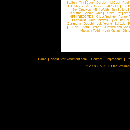
Stallion
|
Tini
|
Jason Derulo
|
Kid Cudi
|
Paul
F Gibbons
|
Mick Jagger
|
24kGoldn
|
Jan D
Joy Crookes
|
Mimi Webb
|
Jon Batiste
|
Disarstar
|
Shania Twain
|
Esther Graf
|
ree
6PM RECORDS
|
Olivia Rodrigo
|
Renee 
Pashanim
|
Jade Thirlwall
|
Tyler The Cre
Zartmann
|
Doechii
|
Lola Young
|
Zah1de
|
P
|
J. Cole
|
Frank Gerber
|
Mumford and Sons
Malcolm Todd
|
Noah Kahan
|
Ella 
Home
|
About StarStatement.com
|
Contact
|
Impressum
|
P
© 2009 + ® 2011, Star Statemen